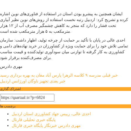
ایشان همچنین به پیشرو بودن استان در استفاده از فناوری‌های نوین اشاره
کرده و تشریح کرد: اردبیل رتبه نخست استفاده از روش‌های نوین نظیر آبیاری
تحت فشار را دارد که منجر به کاهش چشمگیر مصرف آب از ۱۲ هزار
مترمکعب به ۵ هزار مترمکعب شده است.
احدی عالی در پایان با تأکید بر حمایت از چرخه تولید، اظهار داشت: سازمان
تمامی تلاش خود را برای حمایت ویژه از کشاورزان در خرید نهاده‌های دامی و
کشاورزی به کار گرفته تا توازنی میان سودآوری تولیدکننده و قیمت مناسب
برای مصرف‌کننده برقرار شود.
مهری دادرس
راهبری
خبر قبلی
مدرسه ۹ کلاسه الزهرا پارس آباد مغان به بهره برداری رسید
خبر بعدی
تجهیز ناوگان اورژانس اردبیل
نوشته
اشتراک گذاری
برچسب ها
احدی عالی، رییس جهاد کشاورزی استان اردبیل
پایگاه خبری تحلیلی قارتال
مهری دادرس خبرنگار پایگاه خبری قارتال