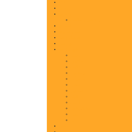
خانه
سیاسی
اجتماعی
پزشکی و سلامت
اقتصادی
علم و فناوری
فرهنگ و هنر
ورزشی
شهرستان‌ها
اردبیل
اصلاندوز
انگوت
بیله‌سوار
پارس‌آباد
خلخال
سرعین
کوثر
گرمی
مشکین‌شهر
نمین
نیر
عکس
فیلم