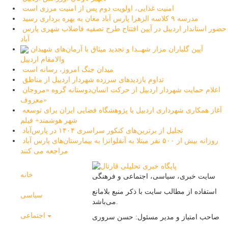
امنیت غذایی، اولویت دوم پس از امنیت مرزی است
مدرسه ۹ کلاسه الزهرا پارس آباد مغان به بهره برداری رسید
حضور استاندار اردبیل در آیین افتتاح طرح تصفیه فاضلاب شهری پارس
آباد
آیین گلباران مزار شهــدا و تجدید میثاق با آرمان‌های شهیدان
والامقام اردبیل
میدان جنگ امروز، رسانه است
تداوم بازدیدهای سرزده شهردار اردبیل از مناطق
اعلام حمایت شهردار اردبیل از حرکت انسان‌دوستانه گروه «مروجان
معروف»
آغاز همکاری شهرداری اردبیل با پژوهشگاه فضایی ایران برای توسعه
شهر هوشمند+ فیلم
تجلیل از برترین‌های کنکور سراسری ۱۴۰۴ در پارس‌آباد
روزانه بیش از ۵۰۰ نفر مبتلا به آنفلوانزا به بیمارستان‌های پارس آباد
مراجعه می کنند
خانه
سایت خبری، سیاسی، اجتماعی و فرهنگی
استفاده از مطالب سایت با ذکر منبع بلامانع
سیاسی
می‌باشد.
اجتماعی
صاحب امتیاز و مدیر مسئول: حسن سروری