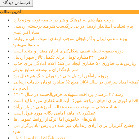
آخرین مطالب
دولت چهاردهم به فرهنگ و هنر در جامعه توجه ویژه دارد
پیام تسلیت استاندار اردبیل در پی درگذشت هنرمند برجسته اردبیلی
استاد اکبر عبدی
پیوند تمدنی ایران و آذربایجان موجب ارتقای امنیت ملی و روابط
ملت‌ها می‌شود
دوره صفویه نقطه عطف شکل‌گیری ایران مقتدر و متحد است
تامین ۲۳۰میلیارد تومان برای تکمیل تالار شهر اردبیل
زپارس هاب فناوری ۵۰ هکتاری ایجاد می‌کند؛ اعلام آمادگی برای جذب
سرمایه‌گذاران و توسعه صنایع تبدیلی
پروژه راه‌آهن اردبیل حتی در دوران جنگ هم فعال بود
کمیته امداد سرعین در سال 1404 مبلغ 32 میلیارد تومان خدمات رسانی
انجام داد
رشد ۳۲ درصدی پرداخت تسهیلات قرض‌الحسنه در سال ۱۴۰۴
اقدام فوری برای احیای دریاچه شهرک آیت‌الله غفاری مورد تاکید است
شتاب‌بخشی به نهضت توسعه عدالت آموزشی در پارس‌آباد
عملکرد ۱۸ ماهه امامی یگانه مورد قبول است
تلاش‌های خاموش اما اثرگذار روابط عمومی ها
جشن گلریزان برای آزادی زندانیان غیر عمد در پارس آباد برگزار می
شود
تجهیز ناوگان اورژانس اردبیل