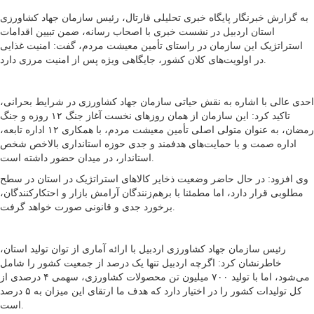
به گزارش خبرنگار پایگاه خبری تحلیلی قارتال، رئیس سازمان جهاد کشاورزی
استان اردبیل در نشست خبری با اصحاب رسانه، ضمن تبیین اقدامات
استراتژیک این سازمان در راستای تأمین معیشت مردم، گفت: امنیت غذایی
در اولویت‌های کلان کشور، جایگاهی ویژه پس از امنیت مرزی دارد.
احدی عالی با اشاره به نقش حیاتی سازمان جهاد کشاورزی در شرایط بحرانی،
تاکید کرد: این سازمان از همان روزهای نخست آغاز جنگ ۱۲ روزه و جنگ
رمضان، به عنوان متولی اصلی تأمین معیشت مردم، با همکاری ۱۲ اداره تابعه،
اداره صمت و با حمایت‌های هدفمند و جدی حوزه استانداری بالاخص شخص
استاندار، در میدان حضور داشته است.
وی افزود: در حال حاضر وضعیت ذخایر کالاهای استراتژیک در استان در سطح
مطلوبی قرار دارد، اما مطمئنا با برهم‌زنندگان آرامش بازار و احتکارکنندگان،
برخورد جدی و قانونی صورت خواهد گرفت.
رئیس سازمان جهاد کشاورزی اردبیل با ارائه آماری از توان تولید استان،
خاطرنشان کرد: اگرچه اردبیل تنها یک درصد از جمعیت کشور را شامل
می‌شود، اما با تولید ۷۰۰ میلیون تن محصولات کشاورزی، سهمی ۴ درصدی از
کل تولیدات کشور را در اختیار دارد که هدف ما ارتقای این میزان به ۵ درصد
است.