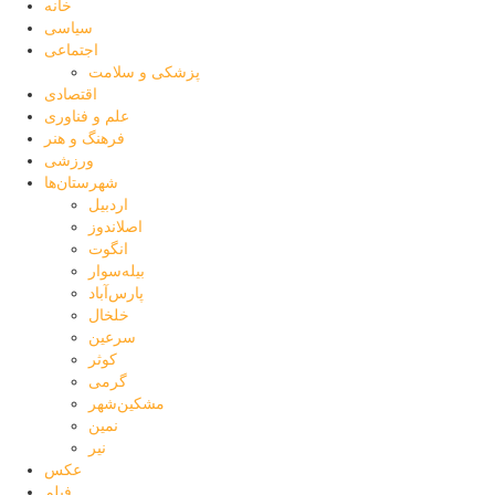
خانه
سیاسی
اجتماعی
پزشکی و سلامت
اقتصادی
علم و فناوری
فرهنگ و هنر
ورزشی
شهرستان‌ها
اردبیل
اصلاندوز
انگوت
بیله‌سوار
پارس‌آباد
خلخال
سرعین
کوثر
گرمی
مشکین‌شهر
نمین
نیر
عکس
فیلم