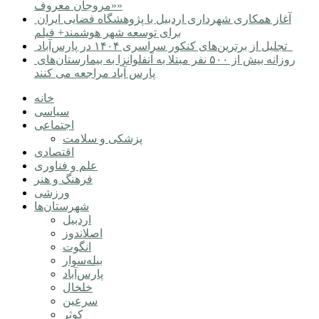
«مروجان معروف»
آغاز همکاری شهرداری اردبیل با پژوهشگاه فضایی ایران
برای توسعه شهر هوشمند+ فیلم
تجلیل از برترین‌های کنکور سراسری ۱۴۰۴ در پارس‌آباد
روزانه بیش از ۵۰۰ نفر مبتلا به آنفلوانزا به بیمارستان‌های
پارس آباد مراجعه می کنند
خانه
سیاسی
اجتماعی
پزشکی و سلامت
اقتصادی
علم و فناوری
فرهنگ و هنر
ورزشی
شهرستان‌ها
اردبیل
اصلاندوز
انگوت
بیله‌سوار
پارس‌آباد
خلخال
سرعین
کوثر