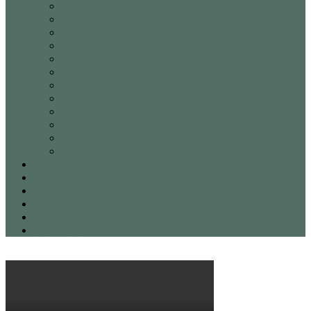
اردبیل
اصلاندوز
انگوت
بیله‌سوار
پارس‌آباد
خلخال
سرعین
کوثر
گرمی
مشکین‌شهر
نمین
نیر
عکس
فیلم
پیوندها
جستجوی پیشرفته
درباره ما
تماس با ما