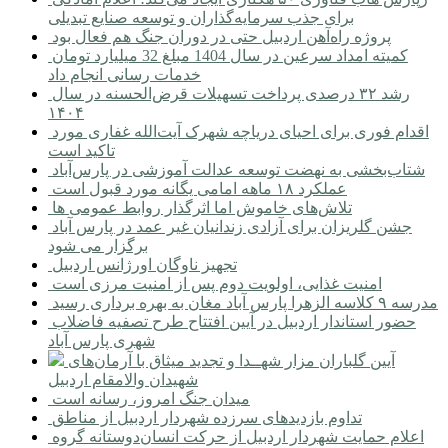
برای جذب سرمایه‌گذاران و توسعه صنایع تبدیلی
پروژه راه‌آهن اردبیل حتی در دوران جنگ هم فعال بود
کمیته امداد سرعین در سال 1404 مبلغ 32 میلیارد تومان
خدمات رسانی انجام داد
رشد ۳۲ درصدی پرداخت تسهیلات قرض‌الحسنه در سال
۱۴۰۴
اقدام فوری برای احیای دریاچه شهرک آیت‌الله غفاری مورد
تاکید است
شتاب‌بخشی به نهضت توسعه عدالت آموزشی در پارس‌آباد
عملکرد ۱۸ ماهه امامی یگانه مورد قبول است
تلاش‌های خاموش اما اثرگذار روابط عمومی ها
جشن گلریزان برای آزادی زندانیان غیر عمد در پارس آباد
برگزار می شود
تجهیز ناوگان اورژانس اردبیل
امنیت غذایی، اولویت دوم پس از امنیت مرزی است
مدرسه ۹ کلاسه الزهرا پارس آباد مغان به بهره برداری رسید
حضور استاندار اردبیل در آیین افتتاح طرح تصفیه فاضلاب
شهری پارس آباد
آیین گلباران مزار شهــدا و تجدید میثاق با آرمان‌های
شهیدان والامقام اردبیل
میدان جنگ امروز، رسانه است
تداوم بازدیدهای سرزده شهردار اردبیل از مناطق
اعلام حمایت شهردار اردبیل از حرکت انسان‌دوستانه گروه