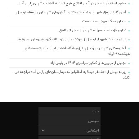
حضور استاندار اردبیل در آیین افتتاح طرح تصفیه فاضلاب شهری پارس آباد
آیین گلباران مزار شهــدا و تجدید میثاق با آرمان‌های شهیدان والامقام اردبیل
میدان جنگ امروز، رسانه است
تداوم بازدیدهای سرزده شهردار اردبیل از مناطق
اعلام حمایت شهردار اردبیل از حرکت انسان‌دوستانه گروه «مروجان معروف»
آغاز همکاری شهرداری اردبیل با پژوهشگاه فضایی ایران برای توسعه شهر
هوشمند+ فیلم
تجلیل از برترین‌های کنکور سراسری ۱۴۰۴ در پارس‌آباد
روزانه بیش از ۵۰۰ نفر مبتلا به آنفلوانزا به بیمارستان‌های پارس آباد مراجعه می
کنند
خانه
سیاسی
اجتماعی