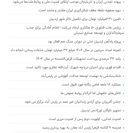
پیوند تمدنی ایران و آذربایجان موجب ارتقای امنیت ملی و روابط ملت‌ها می‌شود
دوره صفویه نقطه عطف شکل‌گیری ایران مقتدر و متحد است
تامین ۲۳۰میلیارد تومان برای تکمیل تالار شهر اردبیل
زپارس هاب فناوری ۵۰ هکتاری ایجاد می‌کند؛ اعلام آمادگی برای جذب
سرمایه‌گذاران و توسعه صنایع تبدیلی
پروژه راه‌آهن اردبیل حتی در دوران جنگ هم فعال بود
کمیته امداد سرعین در سال 1404 مبلغ 32 میلیارد تومان خدمات رسانی انجام داد
رشد ۳۲ درصدی پرداخت تسهیلات قرض‌الحسنه در سال ۱۴۰۴
اقدام فوری برای احیای دریاچه شهرک آیت‌الله غفاری مورد تاکید است
شتاب‌بخشی به نهضت توسعه عدالت آموزشی در پارس‌آباد
عملکرد ۱۸ ماهه امامی یگانه مورد قبول است
تلاش‌های خاموش اما اثرگذار روابط عمومی ها
جشن گلریزان برای آزادی زندانیان غیر عمد در پارس آباد برگزار می شود
تجهیز ناوگان اورژانس اردبیل
امنیت غذایی، اولویت دوم پس از امنیت مرزی است
مدرسه ۹ کلاسه الزهرا پارس آباد مغان به بهره برداری رسید