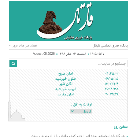
پایگاه خبری تحلیلی قارتال
تعداد خبر های امروز: 0
۱۴۰۵/۰۵/۱۷
السبت ۲۳ صفر ۱۴۴۸
August 08,2026
اذان صبح
04:45:01
طلوع خورشید
06:25:25
اذان ظهر
13:23:04
غروب خورشید
20:18:35
اذان مغرب
20:39:21
اوقات به افق :
سخن روز
هر گاه خدا بخواهد بنده اي را خوار كند، دانش را از او دور می سازد.