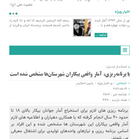
حضرت علی (ع):
اخبار ویژه
ی کلور از سال ۱۳۹۳ آغاز شده
بسم الله الرحمن الرحیم انا لله و انا الیه راجعون با نهایت تاثر و تاسف
..
باخبر شدیم هنرمند برجسته ایران و فرزند اردبیل، ...
 ...
ادامه ...
استاندار اردبیل:
با برنامه‌ریزی، آمار واقعی بیکاران شهرستان‌ها مشخص شده است
اجتماعی
/
ی اخبار ویژه
/
یایین اسلایدر
2021-05-09
شناسه خبر : 2508
تعداد بازدید : 437
برنامه ریزی های لازم برای استخراج آمار جوانان بیکار بالای ۱۸ تا
حدود ۴۰ سال انجام گرفته که با همکاری دهیاران و اطلاعیه های لازم
آمار واقعی بیکاران این شهرستان ها مشخص شده و این افراد بر
اساس برنامه ریزی و نیازهای واحدهای تولیدی برای اشتغال معرفی
می شوند.