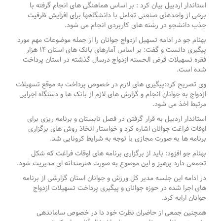
استاندار اردبیل بیان کرد : بر اساس هماهنگی های انجام گرفته با
برخی از واحدهای صنعتی تعامل با دانشگاهها برای افزایش ظرفیت
جذب دانشجو در رشته های کاربردی انجام می شود.
بهنام جو در ادامه تسهیل ازدواج جوانان را از جمله موضوعات مهم مورد
پیگیری دانست و گفت: بر اساس آمارهای بانک های استان ۱۴ هزار
فقره تسهیلات قرض الحسنه ازدواج درسال گذشته در استان پرداخت
شده است.
وی تصریح کرد:پیگیری های لازم در خصوص پرداخت به موقع تسهیلات
ازدواج به جوانان انجام و گزارش های لازم از بانک ها و دستگاه اجرایی
مرتبط اخذ می شود.
استاندار اردبیل به قرار گرفتن در فصل تابستان و برنامه ریزی برای
اوقات فراغت جوانان اشاره کرد و خواستار اتخاذ روش های برگزاری
برنامه ها به صورت مجازی با توجه به شرایط کرونایی شد.
بهنام جو افزود: باید از برگزاری برنامه های اوقات فراغت که شکل
تجمعی دارد پرهیز و این موصوع به صورت هنرمندانه ای مدیریت شود.
در ادامه این جلسه مدیر کل ورزش و جوانان استان گزارشی از برنامه
های اجرا شده در حوزه جوانان و پیگیری پرداخت تسهیلات ازدواج
جوانان ارایه کرد.
همچنین جمعی از حاضران نظرت خود دا در خصوص ساماندهی