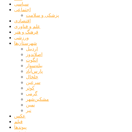
سیاسی
اجتماعی
پزشکی و سلامت
اقتصادی
علم و فناوری
فرهنگ و هنر
ورزشی
شهرستان‌ها
اردبیل
اصلاندوز
انگوت
بیله‌سوار
پارس‌آباد
خلخال
سرعین
کوثر
گرمی
مشکین‌شهر
نمین
نیر
عکس
فیلم
پیوندها