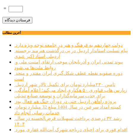
=
آخرین مطالب
دولت چهاردهم به فرهنگ و هنر در جامعه توجه ویژه دارد
پیام تسلیت استاندار اردبیل در پی درگذشت هنرمند برجسته
اردبیلی استاد اکبر عبدی
پیوند تمدنی ایران و آذربایجان موجب ارتقای امنیت ملی و
روابط ملت‌ها می‌شود
دوره صفویه نقطه عطف شکل‌گیری ایران مقتدر و متحد
است
تامین ۲۳۰میلیارد تومان برای تکمیل تالار شهر اردبیل
زپارس هاب فناوری ۵۰ هکتاری ایجاد می‌کند؛ اعلام آمادگی
برای جذب سرمایه‌گذاران و توسعه صنایع تبدیلی
پروژه راه‌آهن اردبیل حتی در دوران جنگ هم فعال بود
کمیته امداد سرعین در سال 1404 مبلغ 32 میلیارد تومان
خدمات رسانی انجام داد
رشد ۳۲ درصدی پرداخت تسهیلات قرض‌الحسنه در سال
۱۴۰۴
اقدام فوری برای احیای دریاچه شهرک آیت‌الله غفاری مورد