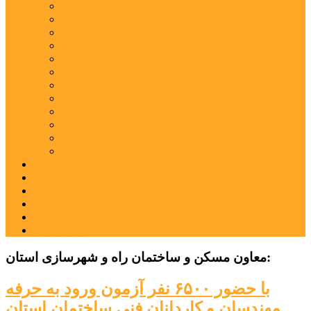
اردبیل
اصلاندوز
انگوت
بیله‌سوار
پارس‌آباد
خلخال
سرعین
کوثر
گرمی
مشکین‌شهر
نمین
نیر
عکس
فیلم
پیوندها
جستجوی پیشرفته
درباره ما
تماس با ما
معاون مسکن و ساختمان راه و شهرسازی استان:
با حضور ۶۵۰۰ نفر آزمون ورود به حرفه
مهندسان و کاردانان فنی ساختمان استان