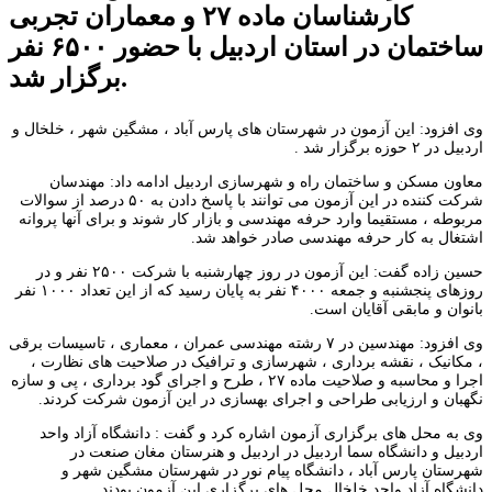
کارشناسان ماده ۲۷ و معماران تجربی
ساختمان در استان اردبیل با حضور ۶۵۰۰ نفر
برگزار شد.
وی افزود: این آزمون در شهرستان های پارس آباد ، مشگین شهر ، خلخال و
اردبیل در ۲ حوزه برگزار شد .
معاون مسکن و ساختمان راه و شهرسازی اردبیل ادامه داد: مهندسان
شرکت کننده در این آزمون می توانند با پاسخ دادن به ۵۰ درصد از سوالات
مربوطه ، مستقیما وارد حرفه مهندسی و بازار کار شوند و برای آنها پروانه
اشتغال به کار حرفه مهندسی صادر خواهد شد.
حسین زاده گفت: این آزمون در روز چهارشنبه با شرکت ۲۵۰۰ نفر و در
روزهای پنجشنبه و جمعه ۴۰۰۰ نفر به پایان رسید که از این تعداد ۱۰۰۰ نفر
بانوان و مابقی آقایان است.
وی افزود: مهندسین در ۷ رشته مهندسی عمران ، معماری ، تاسیسات برقی
، مکانیک ، نقشه برداری ، شهرسازی و ترافیک در صلاحیت های نظارت ،
اجرا و محاسبه و صلاحیت ماده ۲۷ ، طرح و اجرای گود برداری ، پی و سازه
نگهبان و ارزیابی طراحی و اجرای بهسازی در این آزمون شرکت کردند.
وی به محل های برگزاری آزمون اشاره کرد و گفت : دانشگاه آزاد واحد
اردبیل و دانشگاه سما اردبیل در اردبیل و هنرستان مغان صنعت در
شهرستان پارس آباد ، دانشگاه پیام نور در شهرستان مشگین شهر و
دانشگاه آزاد واحد خلخال محل های برگزاری این آزمون بودند.