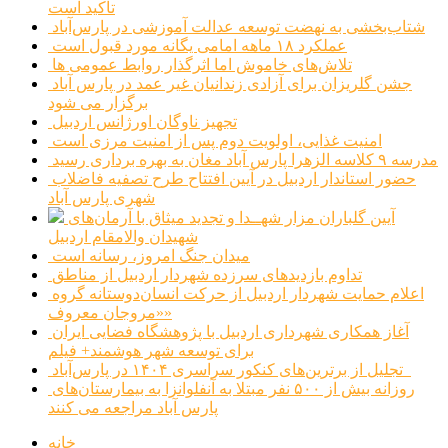
تاکید است
شتاب‌بخشی به نهضت توسعه عدالت آموزشی در پارس‌آباد
عملکرد ۱۸ ماهه امامی یگانه مورد قبول است
تلاش‌های خاموش اما اثرگذار روابط عمومی ها
جشن گلریزان برای آزادی زندانیان غیر عمد در پارس آباد
برگزار می شود
تجهیز ناوگان اورژانس اردبیل
امنیت غذایی، اولویت دوم پس از امنیت مرزی است
مدرسه ۹ کلاسه الزهرا پارس آباد مغان به بهره برداری رسید
حضور استاندار اردبیل در آیین افتتاح طرح تصفیه فاضلاب
شهری پارس آباد
آیین گلباران مزار شهــدا و تجدید میثاق با آرمان‌های
شهیدان والامقام اردبیل
میدان جنگ امروز، رسانه است
تداوم بازدیدهای سرزده شهردار اردبیل از مناطق
اعلام حمایت شهردار اردبیل از حرکت انسان‌دوستانه گروه
«مروجان معروف»
آغاز همکاری شهرداری اردبیل با پژوهشگاه فضایی ایران
برای توسعه شهر هوشمند+ فیلم
تجلیل از برترین‌های کنکور سراسری ۱۴۰۴ در پارس‌آباد
روزانه بیش از ۵۰۰ نفر مبتلا به آنفلوانزا به بیمارستان‌های
پارس آباد مراجعه می کنند
خانه