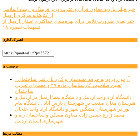
راهبری
خبر قبلی
بازدید معاون قرآن و عترت وزیر فرهنگ و ارشاد اسلامی
از کتابخانه مرکزی اردبیل
نوشته
خبر بعدی
ضرورت تلاش برای بهره‌مندی حداکثری استان اردبیل از
تسهیلات تبصره ۱۸
اشتراک گذاری
برچسب ها
آزمون ورود به حرفه مهندسان و کاردانان فنی ساختمان ،
تعیین صلاحیت کارشناسان ماده ۲۷ و معماران تجربی
ساختمان
دانشگاه آزاد واحد اردبیل و دانشگاه سما اردبیل در اردبیل و
هنرستان مغان صنعت در شهرستان پارس آباد ، دانشگاه پیام
نور در شهرستان مشگین شهر و دانشگاه آزاد واحد خلخال
محمد زارع حسین زاده معاون مسکن و ساختمان راه و
شهرسازی استان اردبیل
مطالب مرتبط