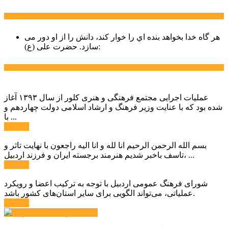
سخن روز
هر گاه خدا بخواهد بنده اي را خوار كند، دانش را از او دور می
حضرت علی (ع):
سازد.
اخبار ویژه
عملیات اجرایی مجتمع فرهنگی و هنری کلور از سال ۱۳۹۳ آغاز
شده بود که با عنایت وزیر فرهنگ و ارشاد اسلامی دولت چهاردهم و
با ...
ادامه ...
بسم الله الرحمن الرحیم انا لله و انا الیه راجعون با نهایت تاثر و
تاسف باخبر شدیم هنرمند برجسته ایران و فرزند اردبیل، ...
ادامه ...
شورای فرهنگ عمومی اردبیل با توجه به ترکیب اعضا و رویکرد
عملیاتی، می‌تواند الگویی برای سایر استان‌های کشور باشد.
ادامه ...