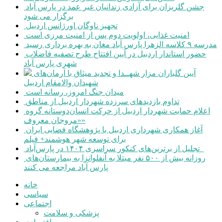
جشن گلریزان برای آزادی زندانیان غیر عمد در پارس آباد
برگزار می شود
تجهیز ناوگان اورژانس اردبیل
امنیت غذایی، اولویت دوم پس از امنیت مرزی است
مدرسه ۹ کلاسه الزهرا پارس آباد مغان به بهره برداری رسید
حضور استاندار اردبیل در آیین افتتاح طرح تصفیه فاضلاب
شهری پارس آباد
آیین گلباران مزار شهــدا و تجدید میثاق با آرمان‌های
شهیدان والامقام اردبیل
میدان جنگ امروز، رسانه است
تداوم بازدیدهای سرزده شهردار اردبیل از مناطق
اعلام حمایت شهردار اردبیل از حرکت انسان‌دوستانه گروه
«مروجان معروف»
آغاز همکاری شهرداری اردبیل با پژوهشگاه فضایی ایران
برای توسعه شهر هوشمند+ فیلم
تجلیل از برترین‌های کنکور سراسری ۱۴۰۴ در پارس‌آباد
روزانه بیش از ۵۰۰ نفر مبتلا به آنفلوانزا به بیمارستان‌های
پارس آباد مراجعه می کنند
خانه
سیاسی
اجتماعی
پزشکی و سلامت