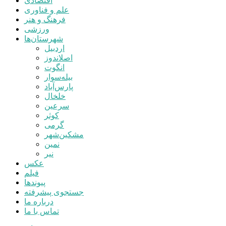
اقتصادی
علم و فناوری
فرهنگ و هنر
ورزشی
شهرستان‌ها
اردبیل
اصلاندوز
انگوت
بیله‌سوار
پارس‌آباد
خلخال
سرعین
کوثر
گرمی
مشکین‌شهر
نمین
نیر
عکس
فیلم
پیوندها
جستجوی پیشرفته
درباره ما
تماس با ما