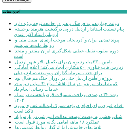
آخرین مطالب
دولت چهاردهم به فرهنگ و هنر در جامعه توجه ویژه دارد
پیام تسلیت استاندار اردبیل در پی درگذشت هنرمند برجسته
اردبیلی استاد اکبر عبدی
پیوند تمدنی ایران و آذربایجان موجب ارتقای امنیت ملی و
روابط ملت‌ها می‌شود
دوره صفویه نقطه عطف شکل‌گیری ایران مقتدر و متحد
است
تامین ۲۳۰میلیارد تومان برای تکمیل تالار شهر اردبیل
زپارس هاب فناوری ۵۰ هکتاری ایجاد می‌کند؛ اعلام آمادگی
برای جذب سرمایه‌گذاران و توسعه صنایع تبدیلی
پروژه راه‌آهن اردبیل حتی در دوران جنگ هم فعال بود
کمیته امداد سرعین در سال 1404 مبلغ 32 میلیارد تومان
خدمات رسانی انجام داد
رشد ۳۲ درصدی پرداخت تسهیلات قرض‌الحسنه در سال
۱۴۰۴
اقدام فوری برای احیای دریاچه شهرک آیت‌الله غفاری مورد
تاکید است
شتاب‌بخشی به نهضت توسعه عدالت آموزشی در پارس‌آباد
عملکرد ۱۸ ماهه امامی یگانه مورد قبول است
تلاش‌های خاموش اما اثرگذار روابط عمومی ها