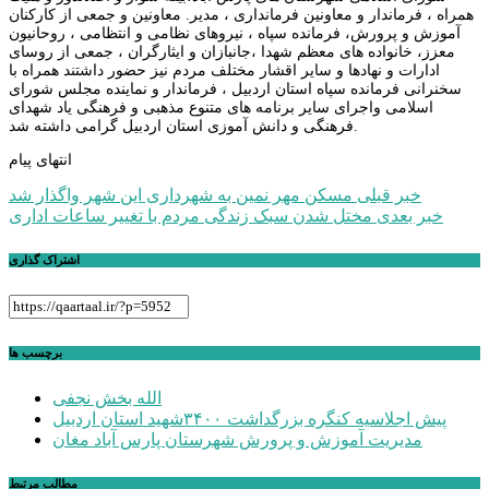
همراه ، فرماندار و معاونین فرمانداری ، مدیر. معاونین و جمعی از کارکنان
آموزش و پرورش، فرمانده سپاه ، نیروهای نظامی و انتظامی ، روحانیون
معزز، خانواده های معظم شهدا ،جانبازان و ایثارگران ، جمعی از روسای
ادارات و نهادها و سایر اقشار مختلف مردم نیز حضور داشتند همراه با
سخنرانی فرمانده سپاه استان اردبیل ، فرماندار و نماینده مجلس شورای
اسلامی واجرای سایر برنامه های متنوع مذهبی و فرهنگی یاد شهدای
فرهنگی و دانش آموزی استان اردبیل گرامی داشته شد.
انتهای پیام
راهبری
خبر قبلی
مسکن مهر نمین به شهرداری این شهر واگذار شد
خبر بعدی
مختل شدن سبک زندگی مردم با تغییر ساعات اداری
نوشته
اشتراک گذاری
برچسب ها
الله بخش نجفی
پیش اجلاسیه کنگره بزرگداشت ۳۴۰۰شهید استان اردبیل
مدیریت آموزش و پرورش شهرستان پارس آباد مغان
مطالب مرتبط