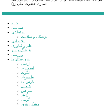
حضرت علی (ع):
سازد.
اخبار ویژه
خانه
سیاسی
اجتماعی
پزشکی و سلامت
اقتصادی
علم و فناوری
فرهنگ و هنر
ورزشی
شهرستان‌ها
اردبیل
اصلاندوز
انگوت
بیله‌سوار
پارس‌آباد
خلخال
سرعین
کوثر
گرمی
مشکین‌شهر