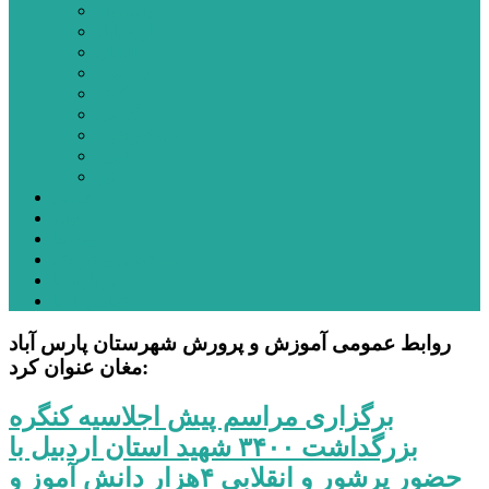
بیله‌سوار
پارس‌آباد
خلخال
سرعین
کوثر
گرمی
مشکین‌شهر
نمین
نیر
عکس
فیلم
پیوندها
جستجوی پیشرفته
درباره ما
تماس با ما
روابط عمومی آموزش و پرورش شهرستان پارس آباد
مغان عنوان کرد:
برگزاری مراسم پیش اجلاسیه کنگره
بزرگداشت ۳۴۰۰ شهید استان اردبیل با
حضور پرشور و انقلابی ۴هزار دانش آموز و