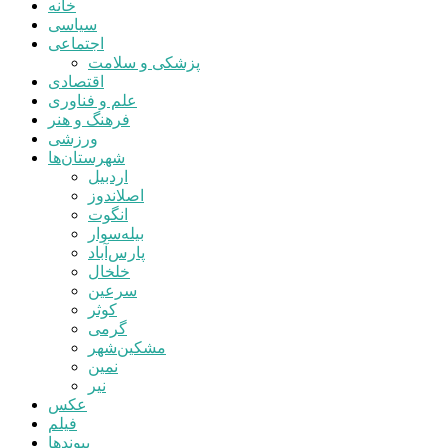
خانه
سیاسی
اجتماعی
پزشکی و سلامت
اقتصادی
علم و فناوری
فرهنگ و هنر
ورزشی
شهرستان‌ها
اردبیل
اصلاندوز
انگوت
بیله‌سوار
پارس‌آباد
خلخال
سرعین
کوثر
گرمی
مشکین‌شهر
نمین
نیر
عکس
فیلم
پیوندها