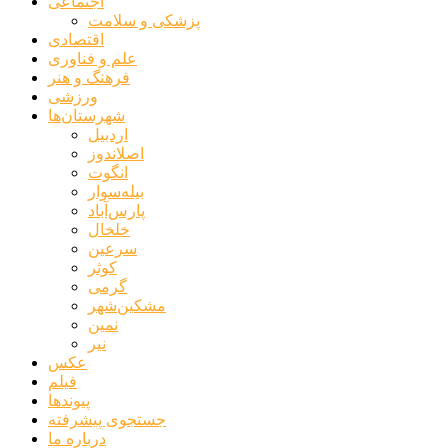
اجتماعی
پزشکی و سلامت
اقتصادی
علم و فناوری
فرهنگ و هنر
ورزشی
شهرستان‌ها
اردبیل
اصلاندوز
انگوت
بیله‌سوار
پارس‌آباد
خلخال
سرعین
کوثر
گرمی
مشکین‌شهر
نمین
نیر
عکس
فیلم
پیوندها
جستجوی پیشرفته
درباره ما