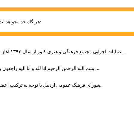
حضرت علی (ع):
هر گاه خدا بخواهد بند
عملیات اجرایی مجتمع فرهنگی و هنری کلور از سال ۱۳۹۳ آغاز شده بود که با عنایت وزیر فرهنگ و ارشاد اسلامی دولت چهاردهم و با ...
بسم الله الرحمن الرحیم انا لله و انا الیه راجعون با نهایت تاثر و تاسف باخبر شدیم هنرمند برجسته ایران و فرزند اردبیل، ...
شورای فرهنگ عمومی اردبیل با توجه به ترکیب اعضا و رویکرد عملیاتی، می‌تواند الگویی برای سایر استان‌های کشور باشد.