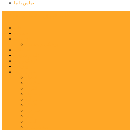
تماس با ما
پایگاه خبری تحلیلی قارتال
خانه
سیاسی
اجتماعی
پزشکی و سلامت
اقتصادی
علم و فناوری
فرهنگ و هنر
ورزشی
شهرستان‌ها
اردبیل
اصلاندوز
انگوت
بیله‌سوار
پارس‌آباد
خلخال
سرعین
کوثر
گرمی
مشکین‌شهر