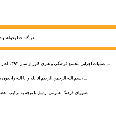
حضرت علی (ع):
هر گاه خدا بخواهد بند
عملیات اجرایی مجتمع فرهنگی و هنری کلور از سال ۱۳۹۳ آغاز شده بود که با عنایت وزیر فرهنگ و ارشاد اسلامی دولت چهاردهم و با ...
بسم الله الرحمن الرحیم انا لله و انا الیه راجعون با نهایت تاثر و تاسف باخبر شدیم هنرمند برجسته ایران و فرزند اردبیل، ...
شورای فرهنگ عمومی اردبیل با توجه به ترکیب اعضا و رویکرد عملیاتی، می‌تواند الگویی برای سایر استان‌های کشور باشد.