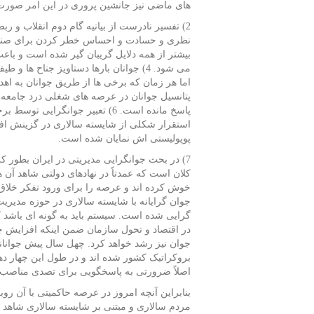
های ماضی نیز جانشین پروری در این امر صورت
نظری و حسادت و احساس خطر کردن برای صندلی 
بیشتر از همه دلایل گریبان گیر شده است و با
می شود. 4) جوانان بارها دستاویز جناح 
پتانسیل جوانان در عرصه های شغلی درد جامعه 
پاسخ مانده است. 6) تعبیر جوانگ
استقرار شکلی از شایسته سالاری در گزینش ا
پوپولیستی اش نمایان شده است.
7) در بحث جوانگرایی مدیریتی در ایران بطور ک
کلان است که عمدتاً در نهادهای دولتی شاهد آن
خوش کرده اند و عرصه را برای ورود تفکر خلاق
جوان گرایانه با شایسته سالاری در حوزه مدیر
گرایی شده است. سیستم باید به گونه ای باشد که 
در اقتصاد و تحول سازمان ضمن اینکه افزایش چ
جوان نیز رشد خواهد کرد. چهل سال پیش جوانانی
بروکراتیک کشور شده اند و در طول این چهار د
اصلاً ضرورتی به پاسخگویی برای تصدی مناصب ن
بنابراین آنچه امروز در عرصه حاکمیتی با آن رو
مردم سالاری و مبتنی بر شایسته سالاری شاهد ح