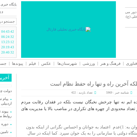
پایگاه خبری 
 دور می
/۱۶
ی (ع):
04:43:42
06:24:32
13:23:12
20:19:43
20:40:32
فناوری
فرهنگ و هنر
ورزشی
شهرستان‌ها
عکس
فیلم
پیوندها
جستج
آخری
که آخرین راه و تنها راه حفظ نظام است
دولت چها
شناسه خبر : 5969
تعداد بازدید : 422
پیام 
ه ایم نه تنها چرخش نخبگان نیست بلکه در فقدان رقابت مردم
اردبیلی 
عداد محدودی از چهره های تکراری در مناصب بالا یا مدیریت های
پیوند 
روابط م
دوره 
از علل و عوامل عدم جوانگرایی در کشور می توان به: 1)عدم اعتماد به جوانان و احساس نگرانی از اینکه بدون
تامین ۲۳۰میلیارد تومان برای تکمیل تالار شهر ار
اه دولتی یا سازمانی را به یک جوان سپرد. کما اینکه در سال