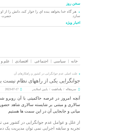
سخن روز
هر گاه خدا بخواهد بنده اي را خوار كند، دانش را از او
سازد.
حضرت عل
اخبار ویژه
خانه
سیاسی
اجتماعی
اقتصادی
علم و 
علت اصلی عدم جوانگرایی در کشور و راهکارهای آن
جوانگرایی یکی از راههای نظام نیست بل
سرمقاله
/
یادداشت
/
یایین اسلایدر
2023-07-17
آنچه امروز در عرصه حاکمیتی با آن روبرو شد
سالاری و مبتنی بر شایسته سالاری شاهد حضور ت
میانی و جابجایی آن در این سمت ها هستیم
تجربه و سابقه اجرایی نمی توان مدیریت یک دستگ