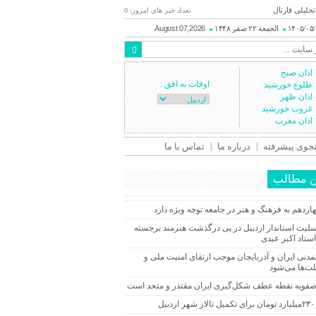
تحلیلی قارتال
تعداد خبر های امروز: 0
۱۴۰۵/۰۵
الجمعة ۲۲ صفر ۱۴۴۸
August 07,2026
اذان صبح
اوقات به افق :
طلوع خورشید
اذان ظهر
غروب خورشید
اذان مغرب
وی پیشرفته
درباره ما
تماس با ما
ن مطالب
ردهم به فرهنگ و هنر در جامعه توجه ویژه دارد
تسلیت استاندار اردبیل در پی درگذشت هنرمند برجسته
استاد اکبر عبدی
تمدنی ایران و آذربایجان موجب ارتقای امنیت ملی و
لت‌ها می‌شود
صفویه نقطه عطف شکل‌گیری ایران مقتدر و متحد است
دبیل