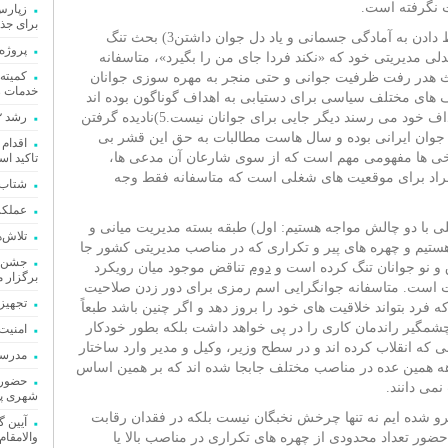
 نگرفته است.
برای جذب
2) تفسیر نادرست از بیانیه گام دوم انقلاب و ربط دادن به آمادگی جسمانی و یاد دل جوان داشتن3) بحث تنگ
پروژه 
مدیریتی خود که «نکند فردا جای من را بگیرد»، متاسفانه
عث هدر رفت ظرفیت جوانی و حتی منجر به مهره سوزی جوانان
خدمات ر
ها و طیف های مختلف سیاسی برای دستیابی به اهداف گوناگون بوده اند
اما هر زمان که برخی ها از طریق جوانان به اهداف خود می رسند دیگر جایی برای جوانان نیست.5)نادیده گرفتن
رشد ۳۲ درصدی پرداخت تسهیلات قرض‌الحسنه در سال ۱۴۰۴
جوان ایرانی بوده و سال هاست مطالبات به حق این قشر بی
اقدام 
رایی توسط برخی ها مفهومی مهم است که از سوی شارعان آن مدعی ها،
تاکید ا
فراد برای موقعیت های شغلی است که متاسفانه فقط وجه
شتاب‌
عملکرد ۱۸ ماهه امامی یگانه 
لی با دو چالش مواجه هستیم: اول) طبقه بسته مدیریت میانی و
تلاش‌
 هستیم و چهره های پیر و تکراری که در مناصب مدیریتی کشور جا
جشن گل
 و نو جوانان تنگ کرده است و
دوم
تناقض موجود میان رویکرد
برگزار 
یت است. متاسفانه جوانگرایی اسم رمزی برای دور زدن صلاحیت
تجهیز 
فرد بتواند خلاقیت های خود را بروز دهد و اگر چنین باشد طبعاً
شمگیر راندمان کاری را در پی خواهد داشت بلکه بطور خودکار
امنیت
 که انقلاب کرده اند و در سطح وزیر، وکیل و مدیر وارد ساختار
مدرسه ۹ کلاسه الزهرا پارس آباد مغان به ب
هه همین عده در مناصب مختلف جابجا شده اند که بر همین اساس
حضور ا
می دانند.
شهری پا
برو شده ایم نه تنها چرخش نخبگان نیست بلکه در فقدان رقابت
آیین گ
ضور تعداد محدودی از چهره های تکراری در مناصب بالا یا
والامقام