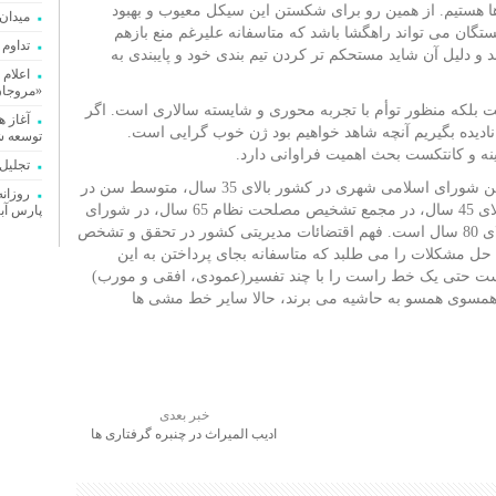
ا هستیم. از همین رو برای شکستن این سیکل معیوب و بهبود
میدان
تگان می تواند راهگشا باشد که متاسفانه علیرغم منع بازهم
تداوم 
و دلیل آن شاید مستحکم تر کردن تیم بندی خود و پایبندی به
اعلام
«مروجا
ت بلکه منظور توأم با تجربه محوری و شایسته سالاری است. اگر
آغاز 
نادیده بگیریم آنچه شاهد خواهیم بود ژن خوب گرایی است.
توسعه ش
نه و کانتکست بحث اهمیت فراوانی دارد.
تجلیل از
با توجه به آمار سیستم های مربوطه؛ متوسط سن شورای اسلامی شهری در کشور بالای 35 سال، متوسط سن در
مجلس در حال حاضر بالای 45 سال، در دولت بالای 45 سال، در مجمع تشخیص مصلحت نظام 65 سال، در شورای
پارس آبا
نگهبان بالای 70 سال و در مجلس خبرگان نیز بالای 80 سال است. فهم اقتضائات مدیریتی کشور در تحقق و تشخص
ای حل مشکلات را می طلبد که متاسفانه بجای پرداختن به این
ست حتی یک خط راست را با چند تفسیر(عمودی، افقی و مورب)
مسوی همسو به حاشیه می برند، حالا سایر خط مشی ها
خبر بعدی
ادیب المیراث در چنبره گرفتاری ها