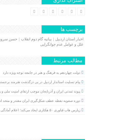
اشتراک گذاری
برچسب ها
اخبار استان اردبیل
بیانیه گام دوم انقلاب
حسن سرور
علل و عوامل عدم جوانگرایی
مطالب مرتبط
دولت چهاردهم به فرهنگ و هنر در جامعه توجه ویژه دارد
پیام تسلیت استاندار اردبیل در پی درگذشت هنرمند برجسته ار
پیوند تمدنی ایران و آذربایجان موجب ارتقای امنیت ملی و 
دوره صفویه نقطه عطف شکل‌گیری ایران مقتدر و متحد 
زپارس هاب فناوری ۵۰ هکتاری ایجاد می‌کند؛ اعلام آمادگی برای جذب ...