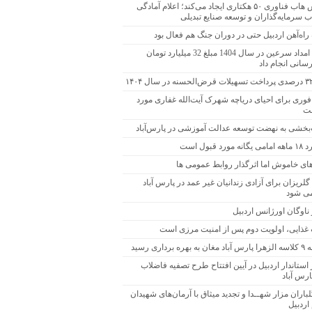
زپارس هاب فناوری ۵۰ هکتاری ایجاد می‌کند؛ اعلام آمادگی
 سرمایه‌گذاران و توسعه صنایع تبدیلی
راه‌آهن اردبیل حتی در دوران جنگ هم فعال بود
کمیته امداد سرعین در سال 1404 مبلغ 32 میلیارد تومان
سانی انجام داد
فوری برای احیای دریاچه شهرک آیت‌الله غفاری مورد
ست
بخشی به نهضت توسعه عدالت آموزشی در پارس‌آباد
مورد قبول است
های خاموش اما اثرگذار روابط عمومی ها
ریزان برای آزادی زندانیان غیر عمد در پارس آباد
می شود
ناوگان اورژانس اردبیل
 غذایی، اولویت دوم پس از امنیت مرزی است
هره برداری رسید
ستاندار اردبیل در آیین افتتاح طرح تصفیه فاضلاب
رس آباد
لباران مزار شهــدا و تجدید میثاق با آرمان‌های شهیدان
 اردبیل