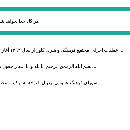
حضرت علی (ع):
هر گاه خدا بخواهد بند
عملیات اجرایی مجتمع فرهنگی و هنری کلور از سال ۱۳۹۳ آغاز شده بود که با عنایت وزیر فرهنگ و ارشاد اسلامی دولت چهاردهم و با ...
بسم الله الرحمن الرحیم انا لله و انا الیه راجعون با نهایت تاثر و تاسف باخبر شدیم هنرمند برجسته ایران و فرزند اردبیل، ...
شورای فرهنگ عمومی اردبیل با توجه به ترکیب اعضا و رویکرد عملیاتی، می‌تواند الگویی برای سایر استان‌های کشور باشد.