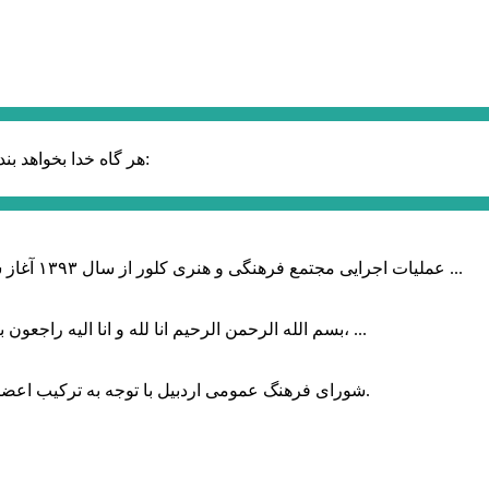
حضرت علی (ع):
هر گاه خدا بخواهد بند
عملیات اجرایی مجتمع فرهنگی و هنری کلور از سال ۱۳۹۳ آغاز شده بود که با عنایت وزیر فرهنگ و ارشاد اسلامی دولت چهاردهم و با ...
بسم الله الرحمن الرحیم انا لله و انا الیه راجعون با نهایت تاثر و تاسف باخبر شدیم هنرمند برجسته ایران و فرزند اردبیل، ...
شورای فرهنگ عمومی اردبیل با توجه به ترکیب اعضا و رویکرد عملیاتی، می‌تواند الگویی برای سایر استان‌های کشور باشد.