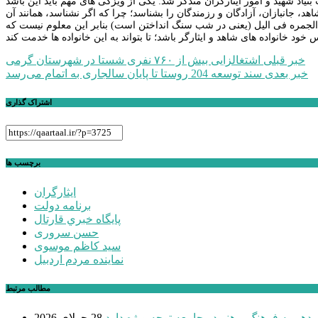
اد شهید و امور ایثارگران متذکر شد: یکی از ویزگی های مهم باید این باشد
اهد، جانبازان، آزادگان و رزمندگان را بشناسد؛ چرا که اگر نشناسد، همانند آن
الجمره فی الیل (یعنی در شب سنگ انداختن است) بنابر این معلوم نیست که
راهبری
خبر قبلی
اشتغالزایی بیش از ۷۶۰ نفری شستا در شهرستان گرمی
خبر بعدی
سند توسعه 204 روستا تا پایان سالجاری به اتمام می‌رسد
نوشته
اشتراک گذاری
برچسب ها
ایثارگران
برنامه دولت
پايگاه خبري قارتال
حسن سروری
سید کاظم موسوی
نماینده مردم اردبیل
مطالب مرتبط
دهم به فرهنگ و هنر در جامعه توجه ویژه دارد
28 جولای 2026