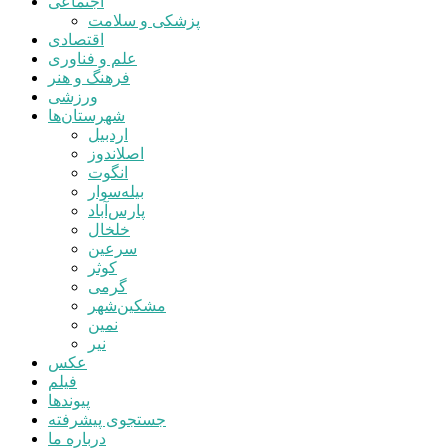
اجتماعی
پزشکی و سلامت
اقتصادی
علم و فناوری
فرهنگ و هنر
ورزشی
شهرستان‌ها
اردبیل
اصلاندوز
انگوت
بیله‌سوار
پارس‌آباد
خلخال
سرعین
کوثر
گرمی
مشکین‌شهر
نمین
نیر
عکس
فیلم
پیوندها
جستجوی پیشرفته
درباره ما