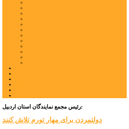
اردبیل
اصلاندوز
انگوت
بیله‌سوار
پارس‌آباد
خلخال
سرعین
کوثر
گرمی
مشکین‌شهر
نمین
نیر
عکس
فیلم
پیوندها
جستجوی پیشرفته
درباره ما
تماس با ما
رئیس مجمع نمایندگان استان اردبیل‌:
دولتمردن برای مهار تورم تلاش کنند