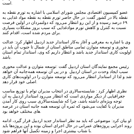
است.
عضو کمیسیون اقتصادی مجلس شورای اسلامی با اشاره به تورم نقطه به
نقطه‌ بالا در کشور گفت: در حال حاضر تورم نقطه به نقطه مواد غذایی به
۶۹ درصد رسیده و از این رو انتظار می‌رود که دولتمردان در اولین فرصت
نسبت به کنترل و کاهش تورم موادغذایی که سبب بروز مشکلات بسیاری
برای مردم شده است، اقدام کنند.
وی با اشاره به معرفی و آغاز به‌کار استاندار جدید اردبیل اظهار کرد: عدالت
محوری و توسعه متوازن تمامی مناطق استان از شمال تا جنوب آن باید در
اولویت‌ کاری استاندار جدید باشد و انتظار داریم که وی، استاندار تمام استان
باشد.
رئیس مجمع نمایندگان استان اردبیل گفت :توسعه متوازن و عدالت محوری
سبب ایجاد وحدت در استان اردبیل و در پی آن توسعه همه‌جانبه آن خواهد
شد و لذا از استاندار انتظار می‌رود که توسعه متوازن را در اولویت‌های کاری
اصلی خود قرار دهد.
نظری اظهار کرد : شایسته‌سالاری در انتخاب مدیران توام با توزیع مناسب
جغرافیایی از دیگر مواردی است که انتظار می‌رود استاندار اردبیل به آن
توجه ویژه‌ای داشته باشد، چرا که شایسته‌سالاری سبب روی کار آمدن
مدیران با کفایت می‌شود که ثمره آن توسعه همه جانبه استان در عرصه
های مختلف خواهد بود.
او بیان کرد: موضوعی که باید مد نظر استاندار جدید اردبیل قرار گیرد، ادامه
روند اجرایی پروژه‌های عمرانی در حال اجرای استان بوده و این پروژه‌ها باید
با شتاب بیشتری اجرا و زمینه تکمیل آنها فراهم شود.