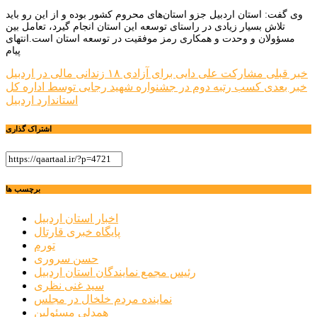
وی گفت: استان اردبیل جزو استان‌های محروم کشور بوده و از این رو باید
تلاش بسیار زیادی در راستای توسعه این استان انجام گیرد، تعامل بین
مسؤولان و وحدت و همکاری رمز موفقیت در توسعه استان است.انتهای
پیام
راهبری
خبر قبلی
مشارکت علی دایی برای آزادی ۱۸ زندانی مالی در اردبیل
خبر بعدی
کسب رتبه دوم در جشنواره شهید رجایی توسط اداره کل
نوشته
استاندارد اردبیل
اشتراک گذاری
برچسب ها
اخبار استان اردبیل
پایگاه خبری قارتال
تورم
حسن سروری
رئیس مجمع نمایندگان استان اردبیل
سید غنی نظری
نماینده مردم خلخال در مجلس
همدلی مسئولین