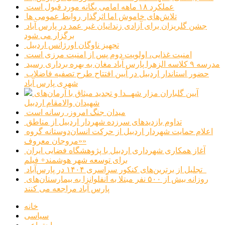
عملکرد ۱۸ ماهه امامی یگانه مورد قبول است
تلاش‌های خاموش اما اثرگذار روابط عمومی ها
جشن گلریزان برای آزادی زندانیان غیر عمد در پارس آباد
برگزار می شود
تجهیز ناوگان اورژانس اردبیل
امنیت غذایی، اولویت دوم پس از امنیت مرزی است
مدرسه ۹ کلاسه الزهرا پارس آباد مغان به بهره برداری رسید
حضور استاندار اردبیل در آیین افتتاح طرح تصفیه فاضلاب
شهری پارس آباد
آیین گلباران مزار شهــدا و تجدید میثاق با آرمان‌های
شهیدان والامقام اردبیل
میدان جنگ امروز، رسانه است
تداوم بازدیدهای سرزده شهردار اردبیل از مناطق
اعلام حمایت شهردار اردبیل از حرکت انسان‌دوستانه گروه
«مروجان معروف»
آغاز همکاری شهرداری اردبیل با پژوهشگاه فضایی ایران
برای توسعه شهر هوشمند+ فیلم
تجلیل از برترین‌های کنکور سراسری ۱۴۰۴ در پارس‌آباد
روزانه بیش از ۵۰۰ نفر مبتلا به آنفلوانزا به بیمارستان‌های
پارس آباد مراجعه می کنند
خانه
سیاسی