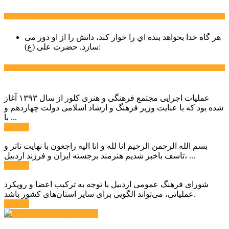
سخن روز
هر گاه خدا بخواهد بنده اي را خوار كند، دانش را از او دور می
حضرت علی (ع):
سازد.
اخبار ویژه
عملیات اجرایی مجتمع فرهنگی و هنری کلور از سال ۱۳۹۳ آغاز
شده بود که با عنایت وزیر فرهنگ و ارشاد اسلامی دولت چهاردهم و
با ...
ادامه ...
بسم الله الرحمن الرحیم انا لله و انا الیه راجعون با نهایت تاثر و
تاسف باخبر شدیم هنرمند برجسته ایران و فرزند اردبیل، ...
ادامه ...
شورای فرهنگ عمومی اردبیل با توجه به ترکیب اعضا و رویکرد
عملیاتی، می‌تواند الگویی برای سایر استان‌های کشور باشد.
ادامه ...