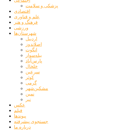
اجتماعی
پزشکی و سلامت
اقتصادی
علم و فناوری
فرهنگ و هنر
ورزشی
شهرستان‌ها
اردبیل
اصلاندوز
انگوت
بیله‌سوار
پارس‌آباد
خلخال
سرعین
کوثر
گرمی
مشکین‌شهر
نمین
نیر
عکس
فیلم
پیوندها
جستجوی پیشرفته
درباره ما