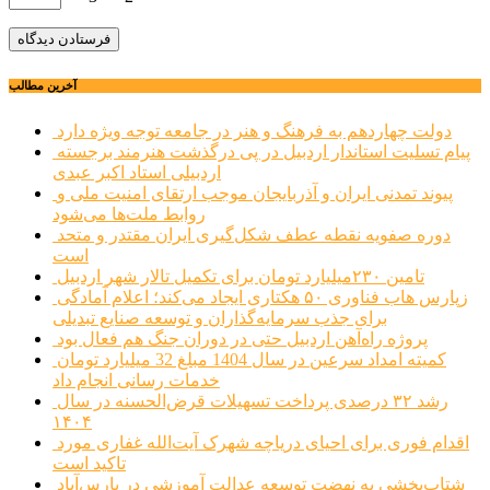
آخرین مطالب
دولت چهاردهم به فرهنگ و هنر در جامعه توجه ویژه دارد
پیام تسلیت استاندار اردبیل در پی درگذشت هنرمند برجسته
اردبیلی استاد اکبر عبدی
پیوند تمدنی ایران و آذربایجان موجب ارتقای امنیت ملی و
روابط ملت‌ها می‌شود
دوره صفویه نقطه عطف شکل‌گیری ایران مقتدر و متحد
است
تامین ۲۳۰میلیارد تومان برای تکمیل تالار شهر اردبیل
زپارس هاب فناوری ۵۰ هکتاری ایجاد می‌کند؛ اعلام آمادگی
برای جذب سرمایه‌گذاران و توسعه صنایع تبدیلی
پروژه راه‌آهن اردبیل حتی در دوران جنگ هم فعال بود
کمیته امداد سرعین در سال 1404 مبلغ 32 میلیارد تومان
خدمات رسانی انجام داد
رشد ۳۲ درصدی پرداخت تسهیلات قرض‌الحسنه در سال
۱۴۰۴
اقدام فوری برای احیای دریاچه شهرک آیت‌الله غفاری مورد
تاکید است
شتاب‌بخشی به نهضت توسعه عدالت آموزشی در پارس‌آباد