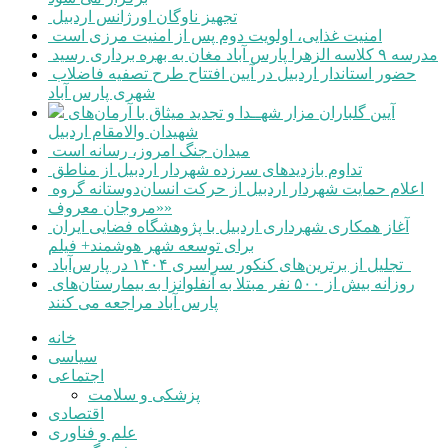
تجهیز ناوگان اورژانس اردبیل
امنیت غذایی، اولویت دوم پس از امنیت مرزی است
مدرسه ۹ کلاسه الزهرا پارس آباد مغان به بهره برداری رسید
حضور استاندار اردبیل در آیین افتتاح طرح تصفیه فاضلاب
شهری پارس آباد
آیین گلباران مزار شهــدا و تجدید میثاق با آرمان‌های
شهیدان والامقام اردبیل
میدان جنگ امروز، رسانه است
تداوم بازدیدهای سرزده شهردار اردبیل از مناطق
اعلام حمایت شهردار اردبیل از حرکت انسان‌دوستانه گروه
«مروجان معروف»
آغاز همکاری شهرداری اردبیل با پژوهشگاه فضایی ایران
برای توسعه شهر هوشمند+ فیلم
تجلیل از برترین‌های کنکور سراسری ۱۴۰۴ در پارس‌آباد
روزانه بیش از ۵۰۰ نفر مبتلا به آنفلوانزا به بیمارستان‌های
پارس آباد مراجعه می کنند
خانه
سیاسی
اجتماعی
پزشکی و سلامت
اقتصادی
علم و فناوری