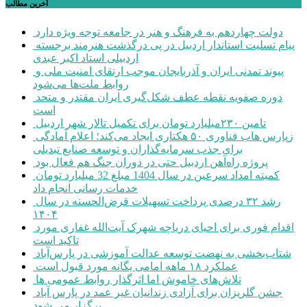
آخرین مطالب
دولت چهاردهم به فرهنگ و هنر در جامعه توجه ویژه دارد
پیام تسلیت استاندار اردبیل در پی درگذشت هنرمند برجسته
اردبیلی استاد اکبر عبدی
پیوند تمدنی ایران و آذربایجان موجب ارتقای امنیت ملی و
روابط ملت‌ها می‌شود
دوره صفویه نقطه عطف شکل‌گیری ایران مقتدر و متحد
است
تامین ۲۳۰میلیارد تومان برای تکمیل تالار شهر اردبیل
زپارس هاب فناوری ۵۰ هکتاری ایجاد می‌کند؛ اعلام آمادگی
برای جذب سرمایه‌گذاران و توسعه صنایع تبدیلی
پروژه راه‌آهن اردبیل حتی در دوران جنگ هم فعال بود
کمیته امداد سرعین در سال 1404 مبلغ 32 میلیارد تومان
خدمات رسانی انجام داد
رشد ۳۲ درصدی پرداخت تسهیلات قرض‌الحسنه در سال
۱۴۰۴
اقدام فوری برای احیای دریاچه شهرک آیت‌الله غفاری مورد
تاکید است
شتاب‌بخشی به نهضت توسعه عدالت آموزشی در پارس‌آباد
عملکرد ۱۸ ماهه امامی یگانه مورد قبول است
تلاش‌های خاموش اما اثرگذار روابط عمومی ها
جشن گلریزان برای آزادی زندانیان غیر عمد در پارس آباد
برگزار می شود