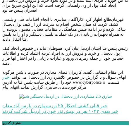
به این حوزه با فردی آشنا شده و در مورد نحوه خرید و فروش ارز دیجیتال و
ایجاد کیف پول از وی راهنمایی گرفته است که این اولین سرنخ برای
افسران پلیس فتا بود.
قهرمان‌طالع اظهار کرد: کاراگاهان سایبری با انجام اقدامات فنی و پلیسی
کشف کردند که همان شخص اقدام به سرقت ارز از کیف پول دیجیتال
شاکی کرده و در ادامه ضمن هماهنگی با مقامات قضایی مضنون پرونده را
به همراه تجهیزات رایانه‌ای در یک عملیات پلیسی دستگیر و او را به پلیس
فتا انتقال دادند.
رئیس پلیس فتا استان اردبیل بیان کرد: هموطنان نباید در خصوص ایجاد کیف
پول دیجیتال و خرید و فروش ارز به افراد غریبه اعتماد کرده و اطلاعات
حساس خود از جمله رمزهای ورود و عبارات بازیابی را در اختیار آنها قرار
دهند.
این مقام انتظامی گفت: کاربران فضای مجازی در صورت داشتن هرگونه
ابهام، سوال و یا گزارش در خصوص کلاهبرداری ارز دیجیتال می‌توانند
اخبار
خود را از طریق سایت پلیس فتا به آدرس www.cyberpolice.ir قسمت
مرکز فوریت‌های سایبری گزارش نمایند.انتهای پیام
راهبری
خبر قبلی
کشف احتکار ۲۵ تن سیمان در پارس آباد مغان
خبر بعدی
۱۰۴۳ نفر در پویش نذر خون در اردبیل شرکت کردند
نوشته
اشتراک گذاری