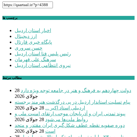
برچسب ها
اخبار استان اردبیل
ارز دیجیتال
پایگاه خبری قارتال
حسن سروری
رئیس پلیس فتا استان اردبیل
سرهنگ علی قهرمان
نیروی انتظامی استان اردبیل
مطالب مرتبط
دولت چهاردهم به فرهنگ و هنر در جامعه توجه ویژه دارد
28
جولای 2026
پیام تسلیت استاندار اردبیل در پی درگذشت هنرمند برجسته
اردبیلی استاد اکبر ...
28 جولای 2026
پیوند تمدنی ایران و آذربایجان موجب ارتقای امنیت ملی و
روابط ملت‌ها می‌شود
28 جولای 2026
دوره صفویه نقطه عطف شکل‌گیری ایران مقتدر و متحد
است
28 جولای 2026
تامین ۲۳۰میلیارد تومان برای تکمیل تالار شهر اردبیل
28