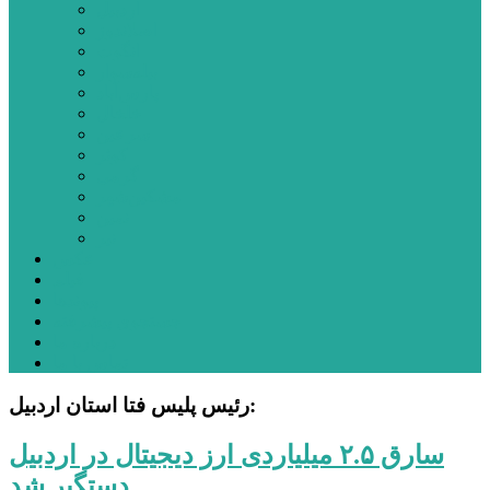
اردبیل
اصلاندوز
انگوت
بیله‌سوار
پارس‌آباد
خلخال
سرعین
کوثر
گرمی
مشکین‌شهر
نمین
نیر
عکس
فیلم
پیوندها
جستجوی پیشرفته
درباره ما
تماس با ما
رئیس پلیس فتا استان اردبیل:
سارق ۲.۵ میلیاردی ارز دیجیتال در اردبیل
دستگیر شد