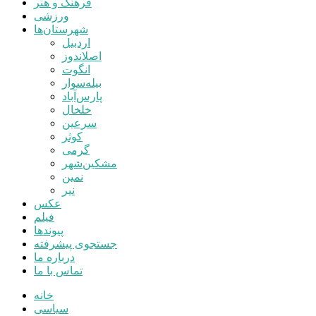
فرهنگ و هنر
ورزشی
شهرستان‌ها
اردبیل
اصلاندوز
انگوت
بیله‌سوار
پارس‌آباد
خلخال
سرعین
کوثر
گرمی
مشکین‌شهر
نمین
نیر
عکس
فیلم
پیوندها
جستجوی پیشرفته
درباره ما
تماس با ما
خانه
سیاسی