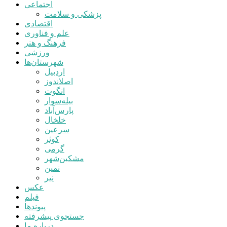
اجتماعی
پزشکی و سلامت
اقتصادی
علم و فناوری
فرهنگ و هنر
ورزشی
شهرستان‌ها
اردبیل
اصلاندوز
انگوت
بیله‌سوار
پارس‌آباد
خلخال
سرعین
کوثر
گرمی
مشکین‌شهر
نمین
نیر
عکس
فیلم
پیوندها
جستجوی پیشرفته
درباره ما