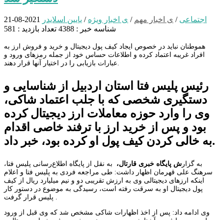
اجتماعی
/
ی اخبار مهم
/
ی اخبار ویژه
/
یایین اسلایدر
2021-08-21
شناسه خبر : 4388
تعداد بازدید : 581
هموطنان نباید در خصوص ایجاد کیف پول دیجیتال و خرید و فروش ارز به
افراد غریبه اعتماد کرده و اطلاعات حساس خود از جمله رمزهای ورود و
عبارات بازیابی را در اختیار آنها قرار دهند.
رئیس پلیس فتا استان اردبیل از شناسایی و
دستگیری شخصی که با جلب اعتماد شاکی،
وی را وارد حوزه معاملات ارز دیجیتال کرده
بود و پس از خرید ارز با ترفند خاصی اقدام
به خالی کردن کیف پول او کرده بود، خبر داد.
به گزار
ش پایگاه خبری قارتال،
به نقل از پایگاه اطلاع‌رسانی پلیس ‌فتا،
سرهنگ علی قهرمان اظهار داشت: طی مراجعه فردی به پلیس فتا و اعلام
اینکه ارزهای دیجیتالی وی به ارزش تقریبی دو و نیم میلیارد ریال از کیف
پول دیجیتال او به سرقت رفته است، رسیدگی به موضوع در دستور کار
پلیس قرار گرفت .‍‍‍
وی ادامه داد: پس از اخذ اظهارات شاکی مشخص شد که وی قبل از ورود