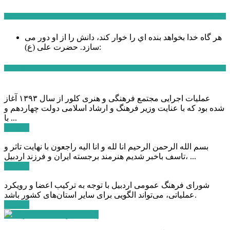
سخن روز
هر گاه خدا بخواهد بنده اي را خوار كند، دانش را از او دور می
حضرت علی (ع):
سازد.
اخبار ویژه
عملیات اجرایی مجتمع فرهنگی و هنری کلور از سال ۱۳۹۳ آغاز
شده بود که با عنایت وزیر فرهنگ و ارشاد اسلامی دولت چهاردهم و
با ...
ادامه ...
بسم الله الرحمن الرحیم انا لله و انا الیه راجعون با نهایت تاثر و
تاسف باخبر شدیم هنرمند برجسته ایران و فرزند اردبیل، ...
ادامه ...
شورای فرهنگ عمومی اردبیل با توجه به ترکیب اعضا و رویکرد
عملیاتی، می‌تواند الگویی برای سایر استان‌های کشور باشد.
ادامه ...