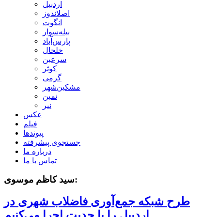
اردبیل
اصلاندوز
انگوت
بیله‌سوار
پارس‌آباد
خلخال
سرعین
کوثر
گرمی
مشکین‌شهر
نمین
نیر
عکس
فیلم
پیوندها
جستجوی پیشرفته
درباره ما
تماس با ما
سید کاظم موسوی:
طرح شبکه جمع‌آوری فاضلاب شهری در
اردبیل را با جدیت اجرا می‌کنیم