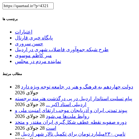
برچسب ها
اعتبارات
پایگاه خبری قارتال
حسن سروری
طرح شبکه جمع‌آوری فاضلاب شهری در اردبیل
میر کاظم موسوی
نماینده مردم در مجلس
مطالب مرتبط
دولت چهاردهم به فرهنگ و هنر در جامعه توجه ویژه دارد
28
جولای 2026
پیام تسلیت استاندار اردبیل در پی درگذشت هنرمند برجسته
اردبیلی استاد اکبر ...
28 جولای 2026
پیوند تمدنی ایران و آذربایجان موجب ارتقای امنیت ملی و
روابط ملت‌ها می‌شود
28 جولای 2026
دوره صفویه نقطه عطف شکل‌گیری ایران مقتدر و متحد
است
28 جولای 2026
تامین ۲۳۰میلیارد تومان برای تکمیل تالار شهر اردبیل
28