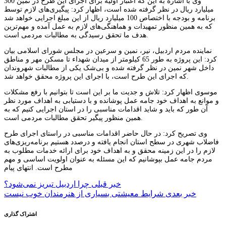
وی با اشاره به این که اعتبار اولیه برای اجرای این طرح در نمین 300
میلیارد ریال در نظر گرفته شده است، اظهار کرد: پیگیری‌های لازم توسط
برنامه و بودجه با اختصاص 100 میلیارد ریال از این مبلغ اجرایی خواهد شد
که به همین منظور تمهیدات و هماهنگی‌های لازم به عمل آمده و مهم‌ترین
هدف ما تحقق رسیدگی به مطالبات مردمی است.
نماینده مردم اردبیل، نیر، نمین و سرعین در مجلس شورای اسلامی بیان
کرد: این پروژه به طور 65 کیلومتر از میدان شهداء تا مسکن مهر و مناطق
داخل شهر نمین در نظر گرفته شده و بی‌شک یکی از مطالبات شهروندان
که اجرای این طرح است، با اجرای این پروژه محقق خواهد شد.
موسوی اظهار کرد: تلاش و جدیت ما بر این است تا بتوانیم با رفع مشکلات
و موانع به اهداف خود جامه عمل پوشانده و با دستیابی به اهداف مورد نظر
آن طور که باید و شاید اقدامات مناسبی را در استان اجرایی کنیم که به
همین منظور پیگیر تحقق مطالبات مردمی است.
وی تصریح کرد: در حال حاضر اقدامات مناسبی در راستای اجرای طرح
فاضلاب شهری در سطح استان انجام یافته و درصدد هستیم برنامه‌ریزی‌های
لازم را در این زمینه محقق و به اهداف خود برای ارائه خدمات مطلوب به
مردم جامه عمل بپوشانیم که این مسئله به عنوان اولویت اساسی و مهم
مطرح است. انتهای پیام
راهبری
خبر قبلی
چرا اردبیل تبریز نمی‌شود؟
خبر بعدی
نوشته
اشتراک گذاری