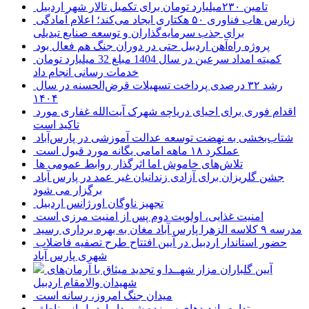
تامین ۲۳۰میلیارد تومان برای تکمیل تالار شهر اردبیل
زپارس هاب فناوری ۵۰ هکتاری ایجاد می‌کند؛ اعلام آمادگی
برای جذب سرمایه‌گذاران و توسعه صنایع تبدیلی
پروژه راه‌آهن اردبیل حتی در دوران جنگ هم فعال بود
کمیته امداد سرعین در سال 1404 مبلغ 32 میلیارد تومان
خدمات رسانی انجام داد
رشد ۳۲ درصدی پرداخت تسهیلات قرض‌الحسنه در سال
۱۴۰۴
اقدام فوری برای احیای دریاچه شهرک آیت‌الله غفاری مورد
تاکید است
شتاب‌بخشی به نهضت توسعه عدالت آموزشی در پارس‌آباد
عملکرد ۱۸ ماهه امامی یگانه مورد قبول است
تلاش‌های خاموش اما اثرگذار روابط عمومی ها
جشن گلریزان برای آزادی زندانیان غیر عمد در پارس آباد
برگزار می شود
تجهیز ناوگان اورژانس اردبیل
امنیت غذایی، اولویت دوم پس از امنیت مرزی است
مدرسه ۹ کلاسه الزهرا پارس آباد مغان به بهره برداری رسید
حضور استاندار اردبیل در آیین افتتاح طرح تصفیه فاضلاب
شهری پارس آباد
آیین گلباران مزار شهــدا و تجدید میثاق با آرمان‌های
شهیدان والامقام اردبیل
میدان جنگ امروز، رسانه است
تداوم بازدیدهای سرزده شهردار اردبیل از مناطق