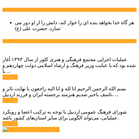
سخن روز
هر گاه خدا بخواهد بنده اي را خوار كند، دانش را از او دور می
حضرت علی (ع):
سازد.
اخبار ویژه
عملیات اجرایی مجتمع فرهنگی و هنری کلور از سال ۱۳۹۳ آغاز
شده بود که با عنایت وزیر فرهنگ و ارشاد اسلامی دولت چهاردهم و
با ...
ادامه ...
بسم الله الرحمن الرحیم انا لله و انا الیه راجعون با نهایت تاثر و
تاسف باخبر شدیم هنرمند برجسته ایران و فرزند اردبیل، ...
ادامه ...
شورای فرهنگ عمومی اردبیل با توجه به ترکیب اعضا و رویکرد
عملیاتی، می‌تواند الگویی برای سایر استان‌های کشور باشد.
ادامه ...