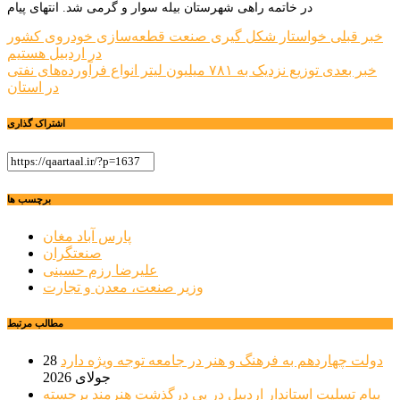
در خاتمه راهی شهرستان بیله سوار و گرمی شد. انتهای پیام
راهبری
خبر قبلی
خواستار شکل گیری صنعت قطعه‌سازی خودروی کشور
در اردبیل هستیم
نوشته
خبر بعدی
توزیع نزدیک به ۷۸۱ میلیون لیتر انواع فرآورده‌های نفتی
در استان
اشتراک گذاری
برچسب ها
پارس آباد مغان
صنعتگران
علیرضا رزم حسینی
وزیر صنعت، معدن و تجارت
مطالب مرتبط
دولت چهاردهم به فرهنگ و هنر در جامعه توجه ویژه دارد
28
جولای 2026
پیام تسلیت استاندار اردبیل در پی درگذشت هنرمند برجسته