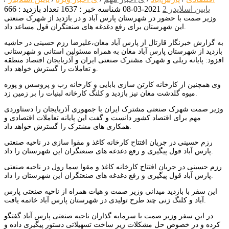
یایین اسلایدر 2
2021-03-08
شناسه خبر : 1637
تعداد بازدید : 666
وزیر صمت با حضور در شهرستان پارس آباد و در بازدید از شهرک صنعتی
این شهرستان برای رفع دغدغه های صنعتگران قول مساعد داد.
به گزارش خبرنگار قارتال از پارس آباد مغان،علیرضا رزم حسینی در حاشیه
بازدید از شهرستان پارس آباد مغان به همراه مسئولین استانی و شهرستانی
افزود: پایانه ریلی و شهرک مشترک صنعتی ایران و آذربایجان اقتصاد منطقه
و تعاملات را گسترش خواهد داد.
وی همچنین از کارخانه کارتن سازی بابایی و کارخانه رب و پروسس و پوره
میوه گلدشت مغان نیز بازدید و کلنگ کارخانه لبنیات را بر زمین زد.
وزیر صمت شهرک صنعتی مشترک ایران با جمهوری آذربایجان را دستاوردی
مهم برای اقتصاد کشور دانست و گفت این پایانه تعاملات اقتصادی و
همکاری های مشترک را گسترش خواهد داد.
رزم حسینی در جریان افتتاح کارخانه کاغذ و مقوا سازی در ناحیه صنعتی
پارس آباد قول پیگیری و رفع دغدغه های صنعتگران این شهرستان را داد.
رزم حسینی در جریان افتتاح کارخانه کاغذ و مقوا سما رول در ناحیه صنعتی
پارس آباد قول پیگیری و رفع دغدغه های صنعتگران این شهرستان را داد.
این سفر با بازدید میدانی وزیر صمت و هیات همراه از ناحیه صنعتی پارس
آباد و کلنگ زنی چند طرح تولیدی در شهرستان پارس آباد خاتمه یافت.
در این سفر وزیر صمت با سرمایه گذاران ناحیه صنعتی پارس آباد گفتگو
کرده و در خصوص حل مشکلات زیر ساخت تسهیلاتی دستور پیگیری داده و