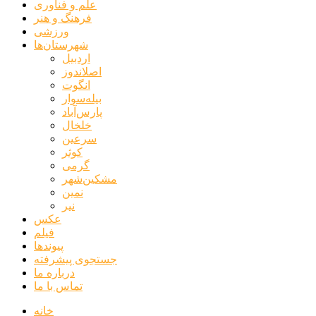
علم و فناوری
فرهنگ و هنر
ورزشی
شهرستان‌ها
اردبیل
اصلاندوز
انگوت
بیله‌سوار
پارس‌آباد
خلخال
سرعین
کوثر
گرمی
مشکین‌شهر
نمین
نیر
عکس
فیلم
پیوندها
جستجوی پیشرفته
درباره ما
تماس با ما
خانه