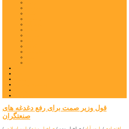
اردبیل
اصلاندوز
انگوت
بیله‌سوار
پارس‌آباد
خلخال
سرعین
کوثر
گرمی
مشکین‌شهر
نمین
نیر
عکس
فیلم
پیوندها
جستجوی پیشرفته
درباره ما
تماس با ما
قول وزیر صمت برای رفع دغدغه های
صنعتگران
اقتصادی
/
پارس‌آباد
/
ی اخبار مهم
/
ی اخبار ویژه
/
یایین اسلایدر
/