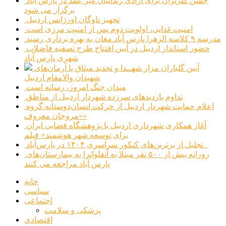
جشن گلریزان برای آزادی زندانیان غیر عمد در پارس آباد
برگزار می شود
تجهیز ناوگان اورژانس اردبیل
امنیت غذایی، اولویت دوم پس از امنیت مرزی است
مدرسه ۹ کلاسه الزهرا پارس آباد مغان به بهره برداری رسید
حضور استاندار اردبیل در آیین افتتاح طرح تصفیه فاضلاب
شهری پارس آباد
آیین گلباران مزار شهــدا و تجدید میثاق با آرمان‌های
شهیدان والامقام اردبیل
میدان جنگ امروز، رسانه است
تداوم بازدیدهای سرزده شهردار اردبیل از مناطق
اعلام حمایت شهردار اردبیل از حرکت انسان‌دوستانه گروه
«مروجان معروف»
آغاز همکاری شهرداری اردبیل با پژوهشگاه فضایی ایران
برای توسعه شهر هوشمند+ فیلم
تجلیل از برترین‌های کنکور سراسری ۱۴۰۴ در پارس‌آباد
روزانه بیش از ۵۰۰ نفر مبتلا به آنفلوانزا به بیمارستان‌های
پارس آباد مراجعه می کنند
خانه
سیاسی
اجتماعی
پزشکی و سلامت
اقتصادی