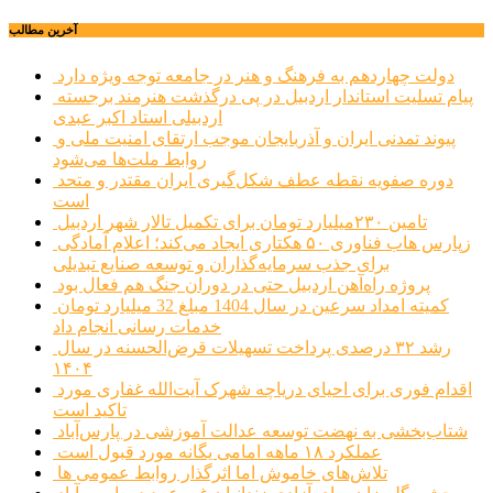
آخرین مطالب
دولت چهاردهم به فرهنگ و هنر در جامعه توجه ویژه دارد
پیام تسلیت استاندار اردبیل در پی درگذشت هنرمند برجسته
اردبیلی استاد اکبر عبدی
پیوند تمدنی ایران و آذربایجان موجب ارتقای امنیت ملی و
روابط ملت‌ها می‌شود
دوره صفویه نقطه عطف شکل‌گیری ایران مقتدر و متحد
است
تامین ۲۳۰میلیارد تومان برای تکمیل تالار شهر اردبیل
زپارس هاب فناوری ۵۰ هکتاری ایجاد می‌کند؛ اعلام آمادگی
برای جذب سرمایه‌گذاران و توسعه صنایع تبدیلی
پروژه راه‌آهن اردبیل حتی در دوران جنگ هم فعال بود
کمیته امداد سرعین در سال 1404 مبلغ 32 میلیارد تومان
خدمات رسانی انجام داد
رشد ۳۲ درصدی پرداخت تسهیلات قرض‌الحسنه در سال
۱۴۰۴
اقدام فوری برای احیای دریاچه شهرک آیت‌الله غفاری مورد
تاکید است
شتاب‌بخشی به نهضت توسعه عدالت آموزشی در پارس‌آباد
عملکرد ۱۸ ماهه امامی یگانه مورد قبول است
تلاش‌های خاموش اما اثرگذار روابط عمومی ها