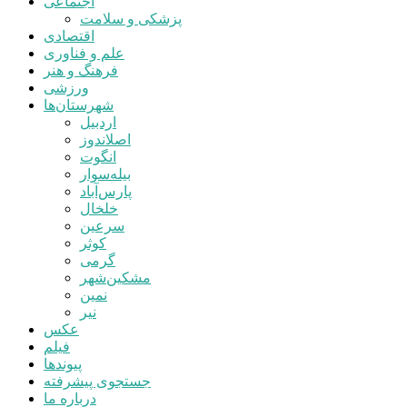
اجتماعی
پزشکی و سلامت
اقتصادی
علم و فناوری
فرهنگ و هنر
ورزشی
شهرستان‌ها
اردبیل
اصلاندوز
انگوت
بیله‌سوار
پارس‌آباد
خلخال
سرعین
کوثر
گرمی
مشکین‌شهر
نمین
نیر
عکس
فیلم
پیوندها
جستجوی پیشرفته
درباره ما