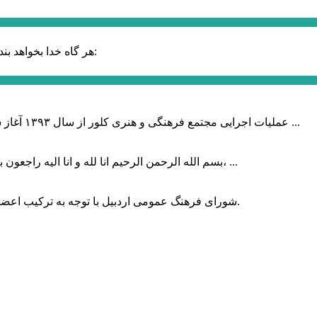
حضرت علی (ع):
هر گاه خدا بخواهد بند
عملیات اجرایی مجتمع فرهنگی و هنری کلور از سال ۱۳۹۳ آغاز شده بود که با عنایت وزیر فرهنگ و ارشاد اسلامی دولت چهاردهم و با ...
بسم الله الرحمن الرحیم انا لله و انا الیه راجعون با نهایت تاثر و تاسف باخبر شدیم هنرمند برجسته ایران و فرزند اردبیل، ...
شورای فرهنگ عمومی اردبیل با توجه به ترکیب اعضا و رویکرد عملیاتی، می‌تواند الگویی برای سایر استان‌های کشور باشد.