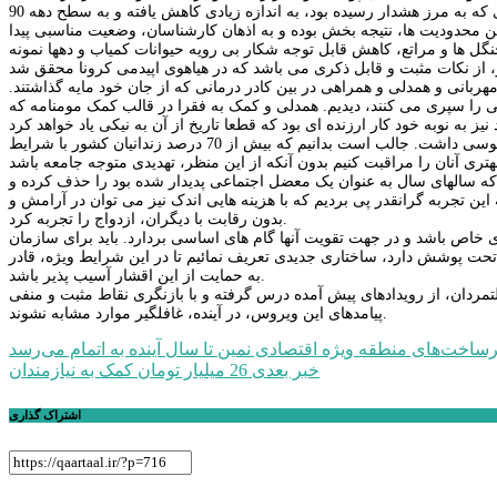
از بعد اقلیمی و جغرافیایی، به علت اعمال محدودیت های جهانی، سطح انتشار گازهای گلخانه ای که به مرز هشدار رسیده بود، به اندازه زیادی کاهش یافته و به سطح دهه 90
ین محدودیت ها، نتیجه بخش بوده و به اذهان کارشناسان، وضعیت مناسبی پیدا
ل ها و مراتع، کاهش قابل توجه شکار بی رویه حیوانات کمیاب و دهها نمونه
مهربانی و همدلی و همراهی در بین کادر درمانی که از جان خود مایه گذاشتند.
را سپری می کنند، دیدیم. همدلی و کمک به فقرا در قالب کمک مومنامه که
در روزهای کرونا زده، میزان جنایت، دزدی و بسیاری از ناهنجاری های اجتماعی، کاهش محسوسی داشت. جالب است بدانیم که بیش از 70 درصد زندانیان کشور با شرایط
 که سالهای سال به عنوان یک معضل اجتماعی پدیدار شده بود را حذف کرده و
 تجربه گرانقدر پی بردیم که با هزینه هایی اندک نیز می توان در آرامش و
بدون رقابت با دیگران، ازدواج را تجربه کرد.
ی خاص باشد و در جهت تقویت آنها گام های اساسی بردارد. باید برای سازمان
تحت پوشش دارد، ساختاری جدیدی تعریف نمائیم تا در این شرایط ویژه، قادر
به حمایت از این اقشار آسیب پذیر باشد.
مردان، از رویدادهای پیش آمده درس گرفته و با بازنگری نقاط مثبت و منفی
پیامدهای این ویروس، در آینده، غافلگیر موارد مشابه نشوند.
راهبری
ساخت‌های منطقه ویژه اقتصادی نمین تا سال آینده به اتمام می‌رسد
خبر بعدی
26 میلیار تومان کمک به نیازمندان
نوشته
اشتراک گذاری