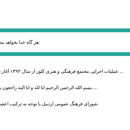
حضرت علی (ع):
هر گاه خدا بخواهد بند
عملیات اجرایی مجتمع فرهنگی و هنری کلور از سال ۱۳۹۳ آغاز شده بود که با عنایت وزیر فرهنگ و ارشاد اسلامی دولت چهاردهم و با ...
بسم الله الرحمن الرحیم انا لله و انا الیه راجعون با نهایت تاثر و تاسف باخبر شدیم هنرمند برجسته ایران و فرزند اردبیل، ...
شورای فرهنگ عمومی اردبیل با توجه به ترکیب اعضا و رویکرد عملیاتی، می‌تواند الگویی برای سایر استان‌های کشور باشد.