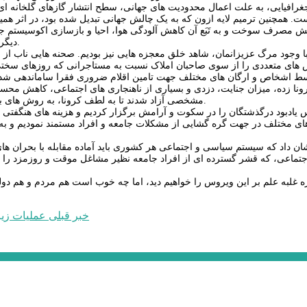
ت. همچنین ترمیم لایه ازون که به یک چالش جهانی تبدیل شده بود، در اثر هم
 مصرف سوخت و به تَبَع آن کاهش آلودگی هوا، احیا و بازسازی اکوسیستم جنگ
دیگر، از نکات مثبت و قابل ذکری می باشد که در هیاهوی اپیدمی کرونا محقق شد.
 با وجود مرگ عزیزانمان، شاهد خلق معجزه هایی نیز بودیم. صحنه هایی ناب از 
های متعددی را از سوی صاحبان املاک نسبت به مستاجرانی که روزهای سختی 
مشخصی آزاد شدند تا به لطف کرونا، به روش های بهتری آنان را مراقبت کنیم بدون آنکه از این منظر، تهدیدی متوجه جامعه باشد.
س یادبود درگذشتگان را در سکوت و آرامش برگزار کردیم و هزینه های هنگفتی
مختلف در جهت گره گشایی از مشکلات جامعه و افراد مستمند نمودیم و به این
شان داد که سیستم سیاسی و اجتماعی هر کشوری باید آماده مقابله با بحران ها
اجتماعی، که قشر گسترده ای از افراد جامعه نظیر مشاغل موقت و روزمزد را 
غلبه علم بر این ویروس را خواهیم دید، اما چه خوب است هم مردم و هم دولت
خبر قبلی
عملیات زیر