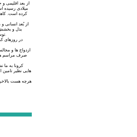
میلادی رسیده اس
کرده است. کاهش
از بُعد انسانی و
بذل و بخشش 
توسط اشخاص و ارگان های مختلف جهت تامین اقلام ضروری فقرا ساماندهی شد نیز به نوبه خود کار ارزنده ای بود که قطعا تاریخ از آن به نیکی یاد خواهد کرد.
ازدواج ها و مجال
صرف مراسم های 
کرونا به ما ن
هایی نظیر تامین 
هرچه هست بالاخره 