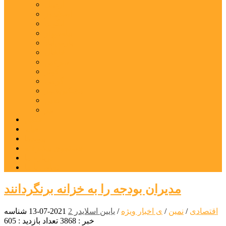
اردبیل
اصلاندوز
انگوت
بیله‌سوار
پارس‌آباد
خلخال
سرعین
کوثر
گرمی
مشکین‌شهر
نمین
نیر
عکس
فیلم
پیوندها
جستجوی پیشرفته
درباره ما
تماس با ما
مدیران بودجه‌ را به خزانه برنگردانند
اقتصادی
/
نمین
/
ی اخبار ویژه
/
یایین اسلایدر 2
2021-07-13
شناسه
خبر : 3868
تعداد بازدید : 605