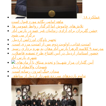
عملکرد ۱۸
ماهه امامی یگانه مورد قبول است
تلاش‌های خاموش اما اثرگذار روابط عمومی ها
جشن گلریزان برای آزادی زندانیان غیر عمد در پارس آباد
برگزار می شود
تجهیز ناوگان اورژانس اردبیل
امنیت غذایی، اولویت دوم پس از امنیت مرزی است
مدرسه ۹ کلاسه الزهرا پارس آباد مغان به بهره برداری رسید
حضور استاندار اردبیل در آیین افتتاح طرح تصفیه فاضلاب
شهری پارس آباد
آیین گلباران مزار شهــدا و تجدید میثاق با آرمان‌های
شهیدان والامقام اردبیل
میدان جنگ امروز، رسانه است
تداوم بازدیدهای سرزده شهردار اردبیل از مناطق