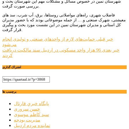
شهرستان نمین در خصوص مسائل و مشکلات مهم این شهرستان بحث و
بررسی صورت گرفت.
فاضلاب شهری، راه‌های مواصلاتی روستاها، برق، آب شرب، سد های
معیشتی، شهرک صنعتی و…. از جمله موضوعاتی بودند که با حضور مدیران
کل استانی و مدیران شهرستان نمین در این نشست مورد بحث و پیگیری
قرار گرفت.
راهبری
خبر قبلی
حمایت‌های لازم از واحدهای صنعتی و تولیدی انجام
می‌شود
نوشته
خبر بعدی
96 هزار واحد مسکونی در اردبیل سند مالکیت دریافت
کردند
اشتراک گذاری
برچسب ها
پايگاه خبري قارتال
حسن سروری
سید کاظم موسوی
مدیریت بودجه
نماینده مردم اردبیل