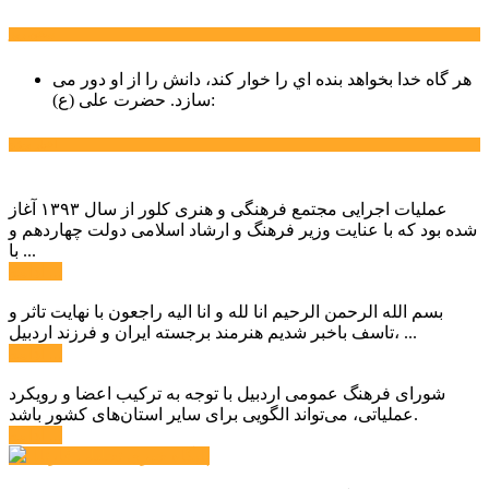
سخن روز
هر گاه خدا بخواهد بنده اي را خوار كند، دانش را از او دور می
حضرت علی (ع):
سازد.
اخبار ویژه
عملیات اجرایی مجتمع فرهنگی و هنری کلور از سال ۱۳۹۳ آغاز
شده بود که با عنایت وزیر فرهنگ و ارشاد اسلامی دولت چهاردهم و
با ...
ادامه ...
بسم الله الرحمن الرحیم انا لله و انا الیه راجعون با نهایت تاثر و
تاسف باخبر شدیم هنرمند برجسته ایران و فرزند اردبیل، ...
ادامه ...
شورای فرهنگ عمومی اردبیل با توجه به ترکیب اعضا و رویکرد
عملیاتی، می‌تواند الگویی برای سایر استان‌های کشور باشد.
ادامه ...