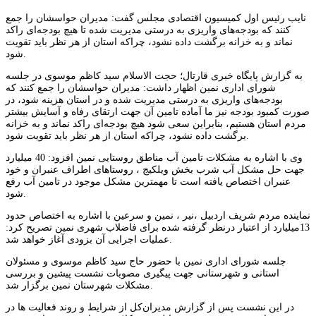
نایب رئیس اول کمیسیون اقتصادی مجلس گفت: مدیران حواسشان را جمع
کنند که بودجه‌های واریزی به درستی مدیریت شده تا هیچ بودجه‌ای راکد
نماند و به خزانه برگشت داده نشود، چراکه استان از هر نظر باید تقویت
شود.
به گزارش پایگاه خبری قارتال؛ حجت الاسلام سید کاظم موسوی در جلسه
شورای اداری نمین اظهار داشت: مدیران حواسشان را جمع کنند که
بودجه‌های واریزی به درستی مدیریت شده و در استان هزینه شود، در
صورت کمبود بودجه نیز ما آماده تامین آن جهت ارتقای رفاه و آسایش بیشتر
مردم استان هستیم، بنابراین سعی شود هیچ بودجه‌ای راکد نماند و به خزانه
برگشت داده نشود، چراکه استان از هر نظر باید تقویت شود.
وی با اشاره به مشکلات تامین آب مناطق روستایی نمین افزود: 40 میلیارد
جهت حل مشکل آب شرب بخش ویلکیج ، روستاهای اطراف عنبران و خود
عنبران اختصاص یافته است تا مهمترین مشکل موجود در تامین آب رفع
شود.
نماینده مردم شریف اردبیل ،نیر ، نمین و سرعین با اشاره به اختصاص حدود
13میلیارد از اعتبار درنظر گرفته شده برای فاضلاب شهری نمین تصریح کرد:
عملیات اجرایی آن بزودی آغاز خواهد شد.
جلسه شورای اداری نمین با حضور حاج سید کاظم موسوی و مسئولان
استانی و شهرستانی جهت پیگیری مصوبات نشست پیشین و بررسی
مشکلات شهرستان نمین برگزار شد.
در این نشست پس از گزارش مدیران‌کل از شرایط و روند فعالیت ها در