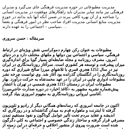
مدیریت مطبوعاتی در حوزه مدیریت فرهنگی جای می‌گیرد و مدیران
فرهنگی نیز مانند سایر مدیران باید راهکارهای موفقیت در مدیریت انسانی
را شناخته و از آن بهره کافی ببرند در ضمن آنکه آنها باید بدانند در حوزة
مدیریت منابع انسانی مدیریت افراد صاحب نظر در امور فرهنگی و بعضاً
سیاسی – اجتماعی را به عهده دارند، ...
سرمقاله : حسن سروری
مطبوعات به عنوان رکن چهارم دموکراسي نقش ويژه‌اي در ارتباط
فرهنگي، سياسي و اجتماعي بين دولتها و ملتهاي مختلف دارد و در دنياي
امروز، مصرف روزنامه و مجله ضابطه‌اي بسيار گويا براي اندازه‌گيري
ميزان پيشرفت و توسعه هر کشوري است. سرآغاز روزنامه‌نگاري در ايران
نيز در سال 1252 هجري قمري با تلاشهاي ميرزا صالح شيرازي که دوره
روزنامه‌نگاري را در انگلستان گذرانده بود آغاز شد. وي توانست چرخه نشر
مطبوعات ادواري چاپي در ايران را در عهد محمدشاه به حرکت درآورد. بهار
مطبوعات ايران در زمستان 1215 هجري شمسي در تهران با انتشار
پيش‌شماره نشريه مشهور به «کاغذ اخبار» در دوره صدارت حاجي‌ميرزا
آغاسي ايرواني روزنامه‌نگاري به مفهوم امروزي بنياد گرفت.
اکنون در جامعه امروزي که رسانه‌هاي همگاني ديگر از راديو و تلويزيون
گرفته تا اينترنت و ماهواره قدم به ميدان گذاشته‌اند و در روزگاري که
انديشه و عقايد مردم تحت تأثير عوامل گوناگون و نفوذ مستقيم تمدن
مصرفي قرار گرفته و ساختار زندگي خصوصي و اجتماعي به کلي دگرگون
شده است ضرورت پيروي از منشور اخلاقي و حرفه‌اي در اين زمينه از