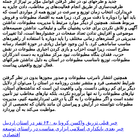
جدید و طرحهای نو، در نظر گرفتن عوامل مؤثر بر تیراژ از جمله
ظرفیت‌سازی از طریق انجام فعالیت‌های پر مخاطب، دادن جایزه به
خریداران، انتخاب زمان توزیع و سرعت در توزیع همه از مواردی است که
باید آنها را دوباره با دقت مرور کرد، زیرا همه به اقتصاد مطبوعات و فروش
مربوط هستند. همچنین از دیگر موارد مرتبط با مديريت مطبوعات، نداشتن
آگهی و تلاش نکردن برای جذب پشتیبان مالی و تبلیغاتی، نداشتن ضمیمه‌های
موضوعی و افزایش ندادن تعداد صفحات در جشنواره‌ها است، لذا تغییرات
مدیریتی در گستره‌های زمانی مختلف را باید دوباره با استفاده از راهبردهای
مناسب ساماندهی کرد. با این وجود عوامل زیادی در حوزة اقتصاد رسانه
مطرح است، زیرا غیبت احزاب و بازی کردن اجباری مطبوعات در نقش
حزب، فقدان بنگاه مطبوعات، نبود مرکز مشاوره به دست اندرکاران
مطبوعات، توزیع نامناسب مطبوعات در استان به دلیل نداشتن شرکتهای
فعال توزیع واقعیتی پیداست.
همچنین انتشار نامرتب مطبوعات و صدور مجوزها بدون در نظر گرفتن
شرایط تخصصی فرد و منتشر نشدن روزنامه در استان را می‌توان از دلایل
دیگر برای کم رونقی دانست. ولی واقعیت این است که نداشته‌های استان،
نیازهای مطبوعات را نه تنها برآورده نکرده، بلکه نیازهای مخاطب نیز تأمین
نشده است و اگر مطبوعات را به گُل یا درختی ثمردارتشبیه کنیم، مديريت
مطبوعات نتوانسته‌ در آرایش و پیراستن آن مانند باغبان که تخصصی از آن
مواظبت می‌کند به آن بپردازد.
راهبری
خبر قبلی
تزریق واکسن کرونا به ۶۴۰ نفر در استان اردبیل
خبر بعدی
بانکداری اسلامی ابزاری مناسب در راستای توسعه
نوشته
اقتصادی