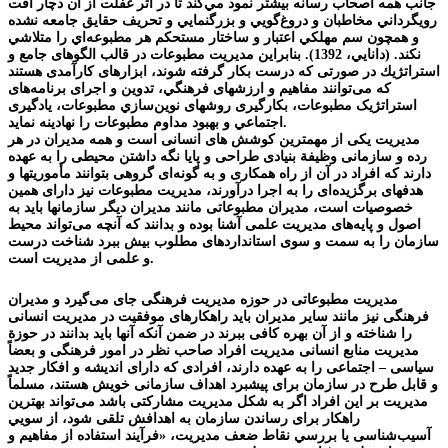
جانب همه اصحاب رسانه بيشتر نمود مي‌کند تا در اثر غفلت از آن دچار آفت
رويگرداني مخاطبان و دروغ‌گويي و بزرگنمايي و تحريف حقايق جامعه نشده
و همچون سم مهلکي اعتبار و ساختار مستحکم هر مطبوعه‌اي را متلاشي
نکند. (دانايي، 1392). بنابراين مديريت مطبوعات در قالب الگوهای جامع و
استراتژيك ‌در صورتی که درست بکار گرفته شوند، ابزارهای کارآمدی هستند
که می‌توانند مفاهیم و ارزشهای فرهنگي، تدوین و اجرای برنامه‌های
استراتژیک مطبوعات، بکارگیری روشهای نوين‌سازي مطبوعات، یادگیری‌
اجتماعي و بهبود مداوم مطبوعات را نهادینه نمايد.
مدیریت یکی از مهمترین کوشش های انسانی است و همه مدیران در هر
رده و سازمانی وظیفة بنیادی طراحی و پایا نگه داشتن محیطی را به عهده
دارند که افراد در آن از راه همکاری و به گونه‌ای گروهی بتوانند مأموریتها و
هدفهای برگزیده‌ای را به اجرا درآورند، مدیریت مطبوعات نیز دارای همین
خصوصیات است، مدیران مطبوعاتی مانند مدیران دیگر سازمانها باید به
اصول و پایه‌های مدیریت علمی آشنا بوده و بدانند که آنچه می‌تواند محیط
سازمان را به سمت و سوی استانداردهای مطلوب بیش ببرد شناخت درست
و علمی از مدیریت است.
مدیریت مطبوعاتی در حوزه مدیریت فرهنگی جای می‌گیرد و مدیران
فرهنگی نیز مانند سایر مدیران باید راهکارهای موفقیت در مدیریت انسانی
را شناخته و از آن بهره کافی ببرند در ضمن آنکه آنها باید بدانند در حوزة
مدیریت منابع انسانی مدیریت افراد صاحب نظر در امور فرهنگی و بعضاً
سیاسی – اجتماعی را به عهده دارند، افرادی که دارای اندیشه و افکار جدید
و قابل طرح در سازمان برای پیشبرد اهداف سازمانی خویش هستند، مسلماً
مدیریت بر این افراد اگر به شکل مدیریت مشارکتی باشد می‌تواند بهترین
راهکار برای رساندن سازمان به اهدافش تلقی شود، از سويي
آسیب‌شناسی يا بررسي نقاط ضعف مديريت، «فرآیند استفاده از مفاهیم و