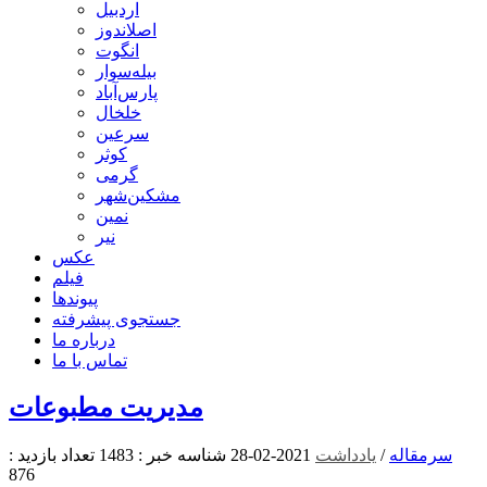
اردبیل
اصلاندوز
انگوت
بیله‌سوار
پارس‌آباد
خلخال
سرعین
کوثر
گرمی
مشکین‌شهر
نمین
نیر
عکس
فیلم
پیوندها
جستجوی پیشرفته
درباره ما
تماس با ما
مدیریت مطبوعات
سرمقاله
/
یادداشت
2021-02-28
شناسه خبر : 1483
تعداد بازدید :
876