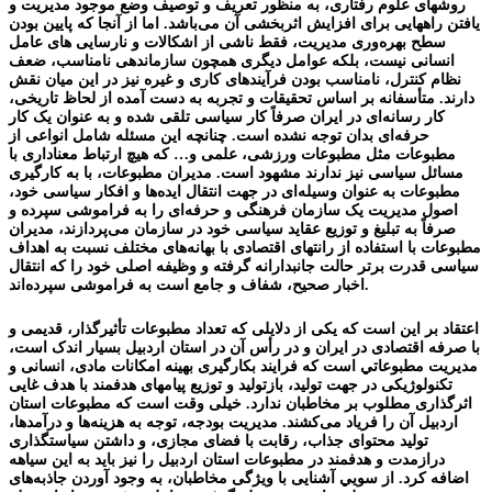
روشهای علوم رفتاری، به منظور تعریف و توصیف وضع موجود مديريت و
یافتن راههایی برای افزایش اثربخشی آن می‌باشد. اما از آنجا که پایین بودن
سطح بهره‌وری مديريت، فقط ناشی از اشکالات و نارسایی های عامل
انسانی نیست، بلکه عوامل دیگری همچون سازماندهی نامناسب، ضعف
نظام کنترل، نامناسب بودن فرآیندهای کاری و غیره نیز در این میان نقش
دارند. متأسفانه بر اساس تحقیقات و تجربه به دست آمده از لحاظ تاریخی،
کار رسانه‌ای در ایران صرفاً کار سیاسی تلقی شده و به عنوان یک کار
حرفه‌ای بدان توجه نشده است. چنانچه این مسئله شامل انواعی از
مطبوعات مثل مطبوعات ورزشی، علمی و… که هیچ ارتباط معناداری با
مسائل سیاسی نیز ندارند مشهود است. مدیران مطبوعات، با به کارگیری
مطبوعات به عنوان وسیله‌ای در جهت انتقال ایده‌ها و افکار سیاسی خود،
اصول مدیریت یک سازمان فرهنگی و حرفه‌ای را به فراموشی سپرده و
صرفاً به تبلیغ و توزیع عقاید سیاسی خود در سازمان می‌پردازند، مدیران
مطبوعات با استفاده از رانتهای اقتصادی با بهانه‌های مختلف نسبت به اهداف
سیاسی قدرت برتر حالت جانبدارانه گرفته و وظیفه اصلی خود را که انتقال
اخبار صحیح، شفاف و جامع است به فراموشی سپرده‌اند.
اعتقاد بر اين است که یکی از دلایلی که تعداد مطبوعات تأثیرگذار، قدیمی و
با صرفه اقتصادی در ايران و در رأس آن در استان اردبيل بسیار اندک است،
مدیریت مطبوعاتي است که فرایند بکارگیری بهینه امکانات مادی، انسانی و
تکنولوژیکی در جهت تولید، بازتولید و توزیع پیامهای هدفمند با هدف غایی
اثرگذاری مطلوب بر مخاطبان ندارد. خیلی وقت است که مطبوعات استان
اردبيل آن را فریاد می‌کشند. مدیریت بودجه، توجه به هزینه‌ها و درآمدها،
تولید محتوای جذاب، رقابت با فضای مجازی، و داشتن سیاستگذاری
درازمدت و هدفمند در مطبوعات استان اردبيل را نیز باید به این سیاهه
اضافه کرد. از سويي آشنایی با ویژگی مخاطبان، به وجود آوردن جاذبه‌های