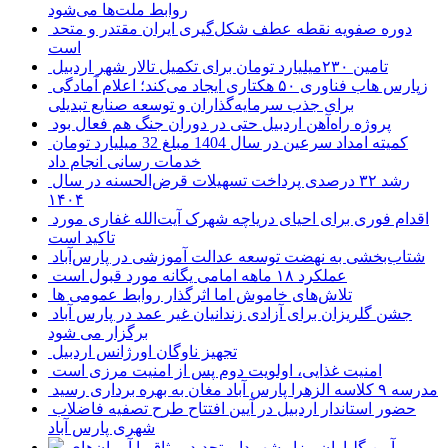
روابط ملت‌ها می‌شود
دوره صفویه نقطه عطف شکل‌گیری ایران مقتدر و متحد
است
تامین ۲۳۰میلیارد تومان برای تکمیل تالار شهر اردبیل
زپارس هاب فناوری ۵۰ هکتاری ایجاد می‌کند؛ اعلام آمادگی
برای جذب سرمایه‌گذاران و توسعه صنایع تبدیلی
پروژه راه‌آهن اردبیل حتی در دوران جنگ هم فعال بود
کمیته امداد سرعین در سال 1404 مبلغ 32 میلیارد تومان
خدمات رسانی انجام داد
رشد ۳۲ درصدی پرداخت تسهیلات قرض‌الحسنه در سال
۱۴۰۴
اقدام فوری برای احیای دریاچه شهرک آیت‌الله غفاری مورد
تاکید است
شتاب‌بخشی به نهضت توسعه عدالت آموزشی در پارس‌آباد
عملکرد ۱۸ ماهه امامی یگانه مورد قبول است
تلاش‌های خاموش اما اثرگذار روابط عمومی ها
جشن گلریزان برای آزادی زندانیان غیر عمد در پارس آباد
برگزار می شود
تجهیز ناوگان اورژانس اردبیل
امنیت غذایی، اولویت دوم پس از امنیت مرزی است
مدرسه ۹ کلاسه الزهرا پارس آباد مغان به بهره برداری رسید
حضور استاندار اردبیل در آیین افتتاح طرح تصفیه فاضلاب
شهری پارس آباد
آیین گلباران مزار شهــدا و تجدید میثاق با آرمان‌های