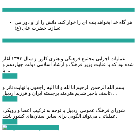
سخن روز
هر گاه خدا بخواهد بنده اي را خوار كند، دانش را از او دور می
حضرت علی (ع):
سازد.
اخبار ویژه
عملیات اجرایی مجتمع فرهنگی و هنری کلور از سال ۱۳۹۳ آغاز
شده بود که با عنایت وزیر فرهنگ و ارشاد اسلامی دولت چهاردهم و
با ...
ادامه ...
بسم الله الرحمن الرحیم انا لله و انا الیه راجعون با نهایت تاثر و
تاسف باخبر شدیم هنرمند برجسته ایران و فرزند اردبیل، ...
ادامه ...
شورای فرهنگ عمومی اردبیل با توجه به ترکیب اعضا و رویکرد
عملیاتی، می‌تواند الگویی برای سایر استان‌های کشور باشد.
ادامه ...