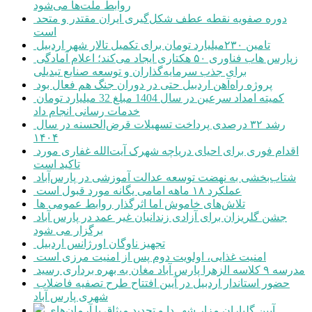
روابط ملت‌ها می‌شود
دوره صفویه نقطه عطف شکل‌گیری ایران مقتدر و متحد
است
تامین ۲۳۰میلیارد تومان برای تکمیل تالار شهر اردبیل
زپارس هاب فناوری ۵۰ هکتاری ایجاد می‌کند؛ اعلام آمادگی
برای جذب سرمایه‌گذاران و توسعه صنایع تبدیلی
پروژه راه‌آهن اردبیل حتی در دوران جنگ هم فعال بود
کمیته امداد سرعین در سال 1404 مبلغ 32 میلیارد تومان
خدمات رسانی انجام داد
رشد ۳۲ درصدی پرداخت تسهیلات قرض‌الحسنه در سال
۱۴۰۴
اقدام فوری برای احیای دریاچه شهرک آیت‌الله غفاری مورد
تاکید است
شتاب‌بخشی به نهضت توسعه عدالت آموزشی در پارس‌آباد
عملکرد ۱۸ ماهه امامی یگانه مورد قبول است
تلاش‌های خاموش اما اثرگذار روابط عمومی ها
جشن گلریزان برای آزادی زندانیان غیر عمد در پارس آباد
برگزار می شود
تجهیز ناوگان اورژانس اردبیل
امنیت غذایی، اولویت دوم پس از امنیت مرزی است
مدرسه ۹ کلاسه الزهرا پارس آباد مغان به بهره برداری رسید
حضور استاندار اردبیل در آیین افتتاح طرح تصفیه فاضلاب
شهری پارس آباد
آیین گلباران مزار شهــدا و تجدید میثاق با آرمان‌های