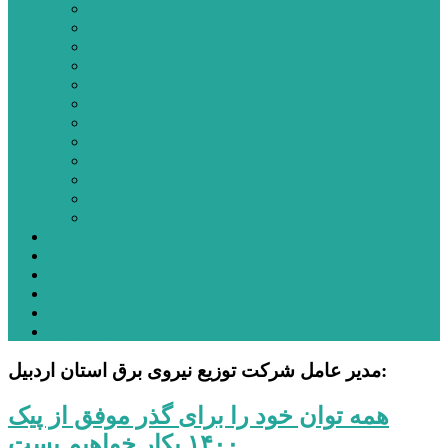
اردبیل
اصلاندوز
انگوت
بیله‌سوار
پارس‌آباد
خلخال
سرعین
کوثر
گرمی
مشکین‌شهر
نمین
نیر
عکس
فیلم
پیوندها
جستجوی پیشرفته
درباره ما
تماس با ما
مدیر عامل شرکت توزیع نیروی برق استان اردبیل:
همه توان خود را برای گذر موفق از پیک
۱۴۰۰ بکار خواهیم بست