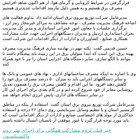
قرارگرفتن در شرایط کرونایی و گرمای هوا، از هم اکنون شاهد افزایش
مصرف برق هستیم و به همین دلیل نیازمند اقدامات جدیدتری هستیم.
مدیرعامل شرکت توزیع نیروی برق استان ادامه داد: تداوم فعالیت های
اشاعه فرهنگ مدیریت مصرف ، توجه مضاعف به مراکز غیرمجاز رمز ارز ،
برگزاری جلسات با معاون امور عمرانی استانداری و مدیر کل مدیریت
بحران استانداری اردبیل و مدیران دستگاههای اجرایی جهت جلب مشارکت
همکاری صنایع ، کشاورزان و ادارات از دیگر اقدامات این شرکت است.
حسین قدیمی گفت: نکته مهم در نهادینه سازی فرهنگ مدیریت مصرف
بهینه برق، این است که ابتدا متولیان برق در این زمینه باید پیشگام باشند تا
بتوانند با الگو سازی، سایر دستگاه های اجرایی استان را نیز با خود همراه
کنند.
وی با اشاره به اینکه مصرف ساختمانهای اداری ، نهاد های عمومی و بانک ها
و سایر دستگاههای اجرایی باید به میزان ۵٠ درصد مصرف برق خود را
کاهش دهند افزود: ما این اقدام و کاهش مصرف برق را همچون تعدیل
روشنایی معابر از خود شروع کرده ایم و در گام بعدی برای اجرای این کار
در سایر دستگاه های اداری، پایش انرژی انجام خواهد شد.
مدیرعامل شرکت توزیع نیروی برق استان گفت: استفاده از پنکه در مناطق
گرمسیر استان و یا تنظیم وسایل سرمایشی روی دمای ٢۶ درجه و استفاده
حداکثری از مولد های اختصاصی صنایع و ادارات از دیگر اقداماتی است که
باید مورد توجه قرار گیرد تا عبور موفقی از تابستان امسال داشته باشیم.
راهبری
خبر قبلی
لزوم مشارکت همگانی برای اجرای بهتر روند
واکسیناسیون