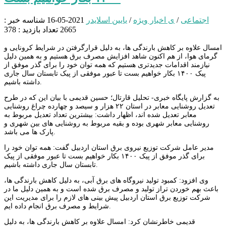
اجتماعی
/
ی اخبار ویژه
/
یایین اسلایدر
2021-05-16
شناسه خبر :
2665
تعداد بازدید : 378
امسال علاوه بر کاهش بارندگی ها، به دلیل قرارگرفتن در شرایط کرونایی و
گرمای هوا، از هم اکنون شاهد افزایش مصرف برق هستیم و به همین دلیل
نیازمند اقدامات جدیدتری هستیم که همه توان خود را برای گذر موفق از
پیک ۱۴۰۰ بکار خواهیم بست تا عبور موفقی از پیک تابستان سال جاری
داشته باشیم.
به گزارش پایگاه خبری- تحلیل قارتال؛ حسین قدیمی با بیان این که در طرح
تعدیل روشنایی معابر در استان ۲۲ هزار و سیصد و چهارده چراغ روشنایی
معابر تعدیل شده اند، اظهار داشت: بیشترین تعداد تعدیل مربوط به
روشنایی معابر شهری بوده و بقیه مربوط به روشنایی های بین شهری و
پارک ها می باشد.
مدیر عامل شرکت توزیع نیروی برق استان اردبیل گفت: همه توان خود را
برای گذر موفق از پیک ۱۴۰۰ بکار خواهیم بست تا عبور موفقی از پیک
تابستان سال جاری داشته باشیم.
وی افزود: کمبود تولید نیروگاه های برق آبی، به دلیل کاهش بارندگی ها،
باعث بهم خوردن تراز تولید و مصرف برق شده است و به همین دلیل ما در
شرکت توزیع برق استان اردبیل پیش بینی های لازم را برای مدیریت این
شرایط و مصرف برق انجام داده ایم.
قدیمی خاطرنشان کرد: امسال علاوه بر کاهش بارندگی ها، به دلیل