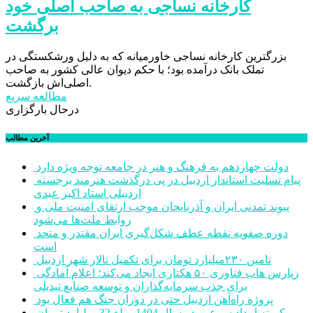
کارخانه نساجی به صاحب اصلی خود
برگشت
بزرگترین کارخانه نساجی خاورمیانه که به دلیل ورشکستگی در
تملک بانک درآمده بود؛ با حکم دیوان عالی کشور به صاحب
اصلی‌اش بازگشت.
مطالعه سریع
درحال بارگزاری
آخرین مطالب
دولت چهاردهم به فرهنگ و هنر در جامعه توجه ویژه دارد
پیام تسلیت استاندار اردبیل در پی درگذشت هنرمند برجسته
اردبیلی استاد اکبر عبدی
پیوند تمدنی ایران و آذربایجان موجب ارتقای امنیت ملی و
روابط ملت‌ها می‌شود
دوره صفویه نقطه عطف شکل‌گیری ایران مقتدر و متحد
است
تامین ۲۳۰میلیارد تومان برای تکمیل تالار شهر اردبیل
زپارس هاب فناوری ۵۰ هکتاری ایجاد می‌کند؛ اعلام آمادگی
برای جذب سرمایه‌گذاران و توسعه صنایع تبدیلی
پروژه راه‌آهن اردبیل حتی در دوران جنگ هم فعال بود
کمیته امداد سرعین در سال 1404 مبلغ 32 میلیارد تومان