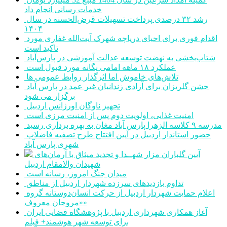
خدمات رسانی انجام داد
رشد ۳۲ درصدی پرداخت تسهیلات قرض‌الحسنه در سال
۱۴۰۴
اقدام فوری برای احیای دریاچه شهرک آیت‌الله غفاری مورد
تاکید است
شتاب‌بخشی به نهضت توسعه عدالت آموزشی در پارس‌آباد
عملکرد ۱۸ ماهه امامی یگانه مورد قبول است
تلاش‌های خاموش اما اثرگذار روابط عمومی ها
جشن گلریزان برای آزادی زندانیان غیر عمد در پارس آباد
برگزار می شود
تجهیز ناوگان اورژانس اردبیل
امنیت غذایی، اولویت دوم پس از امنیت مرزی است
مدرسه ۹ کلاسه الزهرا پارس آباد مغان به بهره برداری رسید
حضور استاندار اردبیل در آیین افتتاح طرح تصفیه فاضلاب
شهری پارس آباد
آیین گلباران مزار شهــدا و تجدید میثاق با آرمان‌های
شهیدان والامقام اردبیل
میدان جنگ امروز، رسانه است
تداوم بازدیدهای سرزده شهردار اردبیل از مناطق
اعلام حمایت شهردار اردبیل از حرکت انسان‌دوستانه گروه
«مروجان معروف»
آغاز همکاری شهرداری اردبیل با پژوهشگاه فضایی ایران
برای توسعه شهر هوشمند+ فیلم