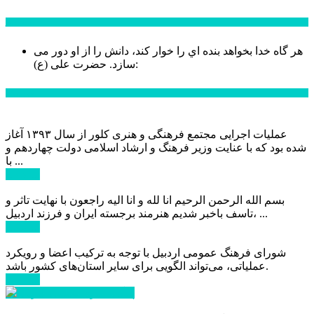
سخن روز
هر گاه خدا بخواهد بنده اي را خوار كند، دانش را از او دور می
حضرت علی (ع):
سازد.
اخبار ویژه
عملیات اجرایی مجتمع فرهنگی و هنری کلور از سال ۱۳۹۳ آغاز
شده بود که با عنایت وزیر فرهنگ و ارشاد اسلامی دولت چهاردهم و
با ...
ادامه ...
بسم الله الرحمن الرحیم انا لله و انا الیه راجعون با نهایت تاثر و
تاسف باخبر شدیم هنرمند برجسته ایران و فرزند اردبیل، ...
ادامه ...
شورای فرهنگ عمومی اردبیل با توجه به ترکیب اعضا و رویکرد
عملیاتی، می‌تواند الگویی برای سایر استان‌های کشور باشد.
ادامه ...