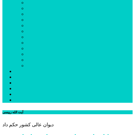
اردبیل
اصلاندوز
انگوت
بیله‌سوار
پارس‌آباد
خلخال
سرعین
کوثر
گرمی
مشکین‌شهر
نمین
نیر
عکس
فیلم
پیوندها
جستجوی پیشرفته
درباره ما
تماس با ما
آیت الله رییسی
دیوان عالی کشور حکم داد