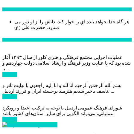
سخن روز
هر گاه خدا بخواهد بنده اي را خوار كند، دانش را از او دور می
حضرت علی (ع):
سازد.
اخبار ویژه
عملیات اجرایی مجتمع فرهنگی و هنری کلور از سال ۱۳۹۳ آغاز
شده بود که با عنایت وزیر فرهنگ و ارشاد اسلامی دولت چهاردهم و
با ...
ادامه ...
بسم الله الرحمن الرحیم انا لله و انا الیه راجعون با نهایت تاثر و
تاسف باخبر شدیم هنرمند برجسته ایران و فرزند اردبیل، ...
ادامه ...
شورای فرهنگ عمومی اردبیل با توجه به ترکیب اعضا و رویکرد
عملیاتی، می‌تواند الگویی برای سایر استان‌های کشور باشد.
ادامه ...