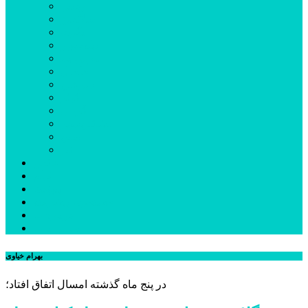
اردبیل
اصلاندوز
انگوت
بیله‌سوار
پارس‌آباد
خلخال
سرعین
کوثر
گرمی
مشکین‌شهر
نمین
نیر
عکس
فیلم
پیوندها
جستجوی پیشرفته
درباره ما
تماس با ما
بهرام خیاوی
در پنج ماه گذشته امسال اتفاق افتاد؛