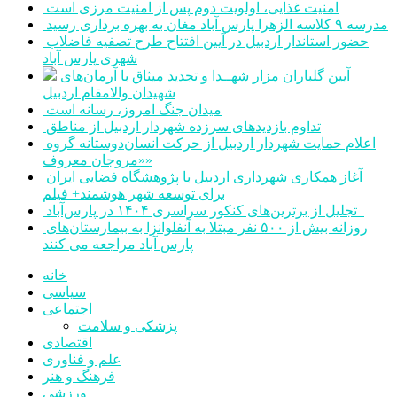
امنیت غذایی، اولویت دوم پس از امنیت مرزی است
مدرسه ۹ کلاسه الزهرا پارس آباد مغان به بهره برداری رسید
حضور استاندار اردبیل در آیین افتتاح طرح تصفیه فاضلاب
شهری پارس آباد
آیین گلباران مزار شهــدا و تجدید میثاق با آرمان‌های
شهیدان والامقام اردبیل
میدان جنگ امروز، رسانه است
تداوم بازدیدهای سرزده شهردار اردبیل از مناطق
اعلام حمایت شهردار اردبیل از حرکت انسان‌دوستانه گروه
«مروجان معروف»
آغاز همکاری شهرداری اردبیل با پژوهشگاه فضایی ایران
برای توسعه شهر هوشمند+ فیلم
تجلیل از برترین‌های کنکور سراسری ۱۴۰۴ در پارس‌آباد
روزانه بیش از ۵۰۰ نفر مبتلا به آنفلوانزا به بیمارستان‌های
پارس آباد مراجعه می کنند
خانه
سیاسی
اجتماعی
پزشکی و سلامت
اقتصادی
علم و فناوری
فرهنگ و هنر
ورزشی