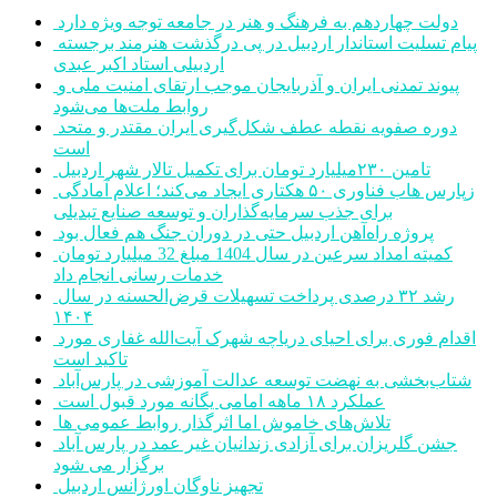
دولت چهاردهم به فرهنگ و هنر در جامعه توجه ویژه دارد
پیام تسلیت استاندار اردبیل در پی درگذشت هنرمند برجسته
اردبیلی استاد اکبر عبدی
پیوند تمدنی ایران و آذربایجان موجب ارتقای امنیت ملی و
روابط ملت‌ها می‌شود
دوره صفویه نقطه عطف شکل‌گیری ایران مقتدر و متحد
است
تامین ۲۳۰میلیارد تومان برای تکمیل تالار شهر اردبیل
زپارس هاب فناوری ۵۰ هکتاری ایجاد می‌کند؛ اعلام آمادگی
برای جذب سرمایه‌گذاران و توسعه صنایع تبدیلی
پروژه راه‌آهن اردبیل حتی در دوران جنگ هم فعال بود
کمیته امداد سرعین در سال 1404 مبلغ 32 میلیارد تومان
خدمات رسانی انجام داد
رشد ۳۲ درصدی پرداخت تسهیلات قرض‌الحسنه در سال
۱۴۰۴
اقدام فوری برای احیای دریاچه شهرک آیت‌الله غفاری مورد
تاکید است
شتاب‌بخشی به نهضت توسعه عدالت آموزشی در پارس‌آباد
عملکرد ۱۸ ماهه امامی یگانه مورد قبول است
تلاش‌های خاموش اما اثرگذار روابط عمومی ها
جشن گلریزان برای آزادی زندانیان غیر عمد در پارس آباد
برگزار می شود
تجهیز ناوگان اورژانس اردبیل