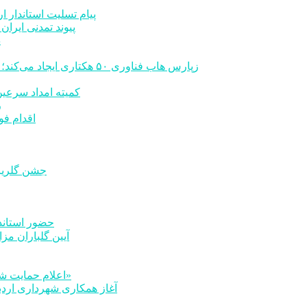
پیام تسلیت استاندار ا
پیوند تمدنی ایرا
د
زپارس هاب فناوری ۵۰ هکتاری ایجاد می‌کند؛ اعلام آمادگی برای جذب سرمایه‌گذاران و توسعه صنایع تبدیلی
کمیته امداد سرعین در سال 1404 مبلغ 32 میلیارد ت
رشد 
اقدام فو
جشن گلریزا
حضور استاندا
آیین گلباران مزا
اعلام حمایت شهردار اردبیل از حرکت انسان‌دوستانه گروه «مروجان معروف»
آغاز همکاری شهرداری اردب