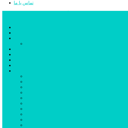
تماس با ما
پایگاه خبری تحلیلی قارتال
خانه
سیاسی
اجتماعی
پزشکی و سلامت
اقتصادی
علم و فناوری
فرهنگ و هنر
ورزشی
شهرستان‌ها
اردبیل
اصلاندوز
انگوت
بیله‌سوار
پارس‌آباد
خلخال
سرعین
کوثر
گرمی
مشکین‌شهر