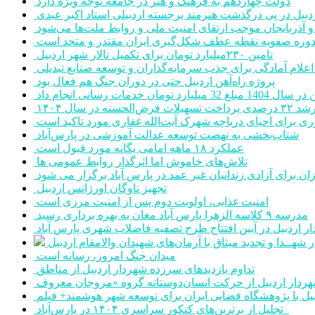
دولت چهاردهم به فرهنگ و هنر در جامعه توجه ویژه دارد
ردبیل در پی درگذشت هنرمند برجسته اردبیلی استاد اکبر عبدی
ن و آذربایجان موجب ارتقای امنیت ملی و روابط ملت‌ها می‌شود
وره صفویه نقطه عطف شکل‌گیری ایران مقتدر و متحد است
تامین ۲۳۰میلیارد تومان برای تکمیل تالار شهر اردبیل
پروژه راه‌آهن اردبیل حتی در دوران جنگ هم فعال بود
ومان خدمات رسانی انجام داد
۳۲ درصدی پرداخت تسهیلات قرض‌الحسنه در سال ۱۴۰۴
ری برای احیای دریاچه شهرک آیت‌الله غفاری مورد تاکید است
شتاب‌بخشی به نهضت توسعه عدالت آموزشی در پارس‌آباد
عملکرد ۱۸ ماهه امامی یگانه مورد قبول است
تلاش‌های خاموش اما اثرگذار روابط عمومی ها
ن برای آزادی زندانیان غیر عمد در پارس آباد برگزار می شود
تجهیز ناوگان اورژانس اردبیل
امنیت غذایی، اولویت دوم پس از امنیت مرزی است
مدرسه ۹ کلاسه الزهرا پارس آباد مغان به بهره برداری رسید
ر اردبیل در آیین افتتاح طرح تصفیه فاضلاب شهری پارس آباد
ر شهــدا و تجدید میثاق با آرمان‌های شهیدان والامقام اردبیل
میدان جنگ امروز، رسانه است
تداوم بازدیدهای سرزده شهردار اردبیل از مناطق
یل با پژوهشگاه فضایی ایران برای توسعه شهر هوشمند+ فیلم
تجلیل از برترین‌های کنکور سراسری ۱۴۰۴ در پارس‌آباد