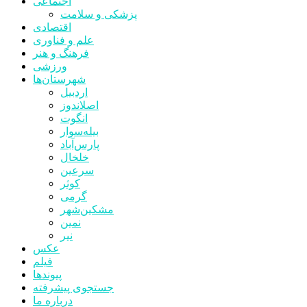
اجتماعی
پزشکی و سلامت
اقتصادی
علم و فناوری
فرهنگ و هنر
ورزشی
شهرستان‌ها
اردبیل
اصلاندوز
انگوت
بیله‌سوار
پارس‌آباد
خلخال
سرعین
کوثر
گرمی
مشکین‌شهر
نمین
نیر
عکس
فیلم
پیوندها
جستجوی پیشرفته
درباره ما