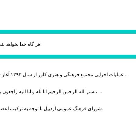
حضرت علی (ع):
هر گاه خدا بخواهد بند
عملیات اجرایی مجتمع فرهنگی و هنری کلور از سال ۱۳۹۳ آغاز شده بود که با عنایت وزیر فرهنگ و ارشاد اسلامی دولت چهاردهم و با ...
بسم الله الرحمن الرحیم انا لله و انا الیه راجعون با نهایت تاثر و تاسف باخبر شدیم هنرمند برجسته ایران و فرزند اردبیل، ...
شورای فرهنگ عمومی اردبیل با توجه به ترکیب اعضا و رویکرد عملیاتی، می‌تواند الگویی برای سایر استان‌های کشور باشد.