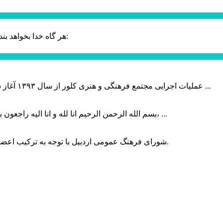
حضرت علی (ع):
هر گاه خدا بخواهد بند
عملیات اجرایی مجتمع فرهنگی و هنری کلور از سال ۱۳۹۳ آغاز شده بود که با عنایت وزیر فرهنگ و ارشاد اسلامی دولت چهاردهم و با ...
بسم الله الرحمن الرحیم انا لله و انا الیه راجعون با نهایت تاثر و تاسف باخبر شدیم هنرمند برجسته ایران و فرزند اردبیل، ...
شورای فرهنگ عمومی اردبیل با توجه به ترکیب اعضا و رویکرد عملیاتی، می‌تواند الگویی برای سایر استان‌های کشور باشد.