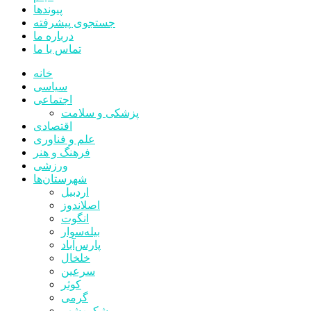
پیوندها
جستجوی پیشرفته
درباره ما
تماس با ما
خانه
سیاسی
اجتماعی
پزشکی و سلامت
اقتصادی
علم و فناوری
فرهنگ و هنر
ورزشی
شهرستان‌ها
اردبیل
اصلاندوز
انگوت
بیله‌سوار
پارس‌آباد
خلخال
سرعین
کوثر
گرمی
مشکین‌شهر