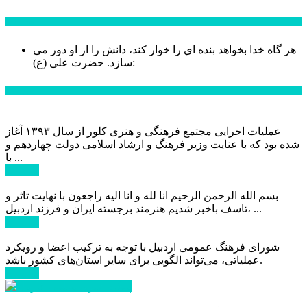
سخن روز
هر گاه خدا بخواهد بنده اي را خوار كند، دانش را از او دور می
حضرت علی (ع):
سازد.
اخبار ویژه
عملیات اجرایی مجتمع فرهنگی و هنری کلور از سال ۱۳۹۳ آغاز
شده بود که با عنایت وزیر فرهنگ و ارشاد اسلامی دولت چهاردهم و
با ...
ادامه ...
بسم الله الرحمن الرحیم انا لله و انا الیه راجعون با نهایت تاثر و
تاسف باخبر شدیم هنرمند برجسته ایران و فرزند اردبیل، ...
ادامه ...
شورای فرهنگ عمومی اردبیل با توجه به ترکیب اعضا و رویکرد
عملیاتی، می‌تواند الگویی برای سایر استان‌های کشور باشد.
ادامه ...