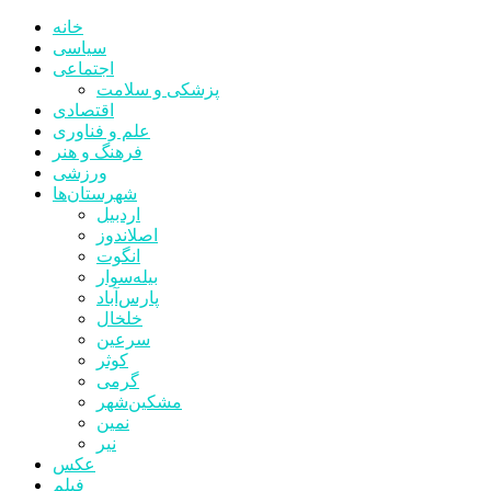
خانه
سیاسی
اجتماعی
پزشکی و سلامت
اقتصادی
علم و فناوری
فرهنگ و هنر
ورزشی
شهرستان‌ها
اردبیل
اصلاندوز
انگوت
بیله‌سوار
پارس‌آباد
خلخال
سرعین
کوثر
گرمی
مشکین‌شهر
نمین
نیر
عکس
فیلم