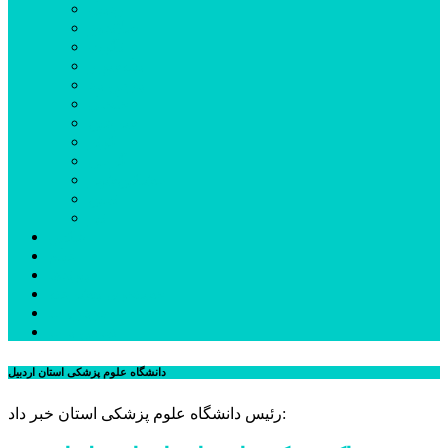
اردبیل
اصلاندوز
انگوت
بیله‌سوار
پارس‌آباد
خلخال
سرعین
کوثر
گرمی
مشکین‌شهر
نمین
نیر
عکس
فیلم
پیوندها
جستجوی پیشرفته
درباره ما
تماس با ما
دانشگاه علوم پزشکی استان اردبیل
رئیس دانشگاه علوم پزشکی استان خبر داد: