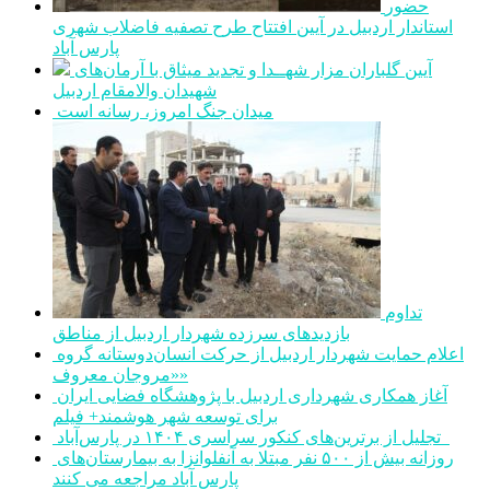
حضور
استاندار اردبیل در آیین افتتاح طرح تصفیه فاضلاب شهری
پارس آباد
آیین گلباران مزار شهــدا و تجدید میثاق با آرمان‌های
شهیدان والامقام اردبیل
میدان جنگ امروز، رسانه است
تداوم
بازدیدهای سرزده شهردار اردبیل از مناطق
اعلام حمایت شهردار اردبیل از حرکت انسان‌دوستانه گروه
«مروجان معروف»
آغاز همکاری شهرداری اردبیل با پژوهشگاه فضایی ایران
برای توسعه شهر هوشمند+ فیلم
تجلیل از برترین‌های کنکور سراسری ۱۴۰۴ در پارس‌آباد
روزانه بیش از ۵۰۰ نفر مبتلا به آنفلوانزا به بیمارستان‌های
پارس آباد مراجعه می کنند