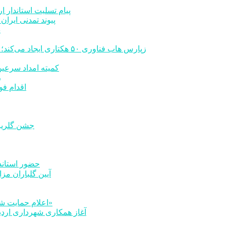
پیام تسلیت استاندار ا
پیوند تمدنی ایرا
د
زپارس هاب فناوری ۵۰ هکتاری ایجاد می‌کند؛ اعلام آمادگی برای جذب سرمایه‌گذاران و توسعه صنایع تبدیلی
کمیته امداد سرعین در سال 1404 مبلغ 32 میلیارد ت
رشد 
اقدام فو
جشن گلریزا
حضور استاندا
آیین گلباران مزا
اعلام حمایت شهردار اردبیل از حرکت انسان‌دوستانه گروه «مروجان معروف»
آغاز همکاری شهرداری اردب