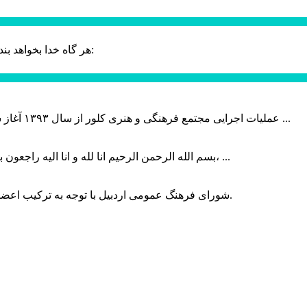
حضرت علی (ع):
هر گاه خدا بخواهد بند
عملیات اجرایی مجتمع فرهنگی و هنری کلور از سال ۱۳۹۳ آغاز شده بود که با عنایت وزیر فرهنگ و ارشاد اسلامی دولت چهاردهم و با ...
بسم الله الرحمن الرحیم انا لله و انا الیه راجعون با نهایت تاثر و تاسف باخبر شدیم هنرمند برجسته ایران و فرزند اردبیل، ...
شورای فرهنگ عمومی اردبیل با توجه به ترکیب اعضا و رویکرد عملیاتی، می‌تواند الگویی برای سایر استان‌های کشور باشد.