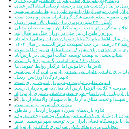
دولت چهاردهم به فرهنگ و هنر در جامعه توجه ویژه دارد
ردبیل در پی درگذشت هنرمند برجسته اردبیلی استاد اکبر عبدی
ن و آذربایجان موجب ارتقای امنیت ملی و روابط ملت‌ها می‌شود
وره صفویه نقطه عطف شکل‌گیری ایران مقتدر و متحد است
تامین ۲۳۰میلیارد تومان برای تکمیل تالار شهر اردبیل
پروژه راه‌آهن اردبیل حتی در دوران جنگ هم فعال بود
ومان خدمات رسانی انجام داد
۳۲ درصدی پرداخت تسهیلات قرض‌الحسنه در سال ۱۴۰۴
ری برای احیای دریاچه شهرک آیت‌الله غفاری مورد تاکید است
شتاب‌بخشی به نهضت توسعه عدالت آموزشی در پارس‌آباد
عملکرد ۱۸ ماهه امامی یگانه مورد قبول است
تلاش‌های خاموش اما اثرگذار روابط عمومی ها
ن برای آزادی زندانیان غیر عمد در پارس آباد برگزار می شود
تجهیز ناوگان اورژانس اردبیل
امنیت غذایی، اولویت دوم پس از امنیت مرزی است
مدرسه ۹ کلاسه الزهرا پارس آباد مغان به بهره برداری رسید
ر اردبیل در آیین افتتاح طرح تصفیه فاضلاب شهری پارس آباد
ر شهــدا و تجدید میثاق با آرمان‌های شهیدان والامقام اردبیل
میدان جنگ امروز، رسانه است
تداوم بازدیدهای سرزده شهردار اردبیل از مناطق
یل با پژوهشگاه فضایی ایران برای توسعه شهر هوشمند+ فیلم
تجلیل از برترین‌های کنکور سراسری ۱۴۰۴ در پارس‌آباد