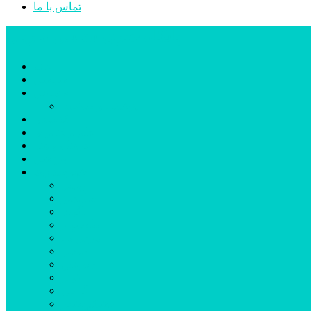
تماس با ما
پایگاه خبری تحلیلی قارتال
خانه
سیاسی
اجتماعی
پزشکی و سلامت
اقتصادی
علم و فناوری
فرهنگ و هنر
ورزشی
شهرستان‌ها
اردبیل
اصلاندوز
انگوت
بیله‌سوار
پارس‌آباد
خلخال
سرعین
کوثر
گرمی
مشکین‌شهر