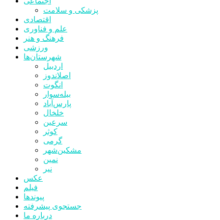
اجتماعی
پزشکی و سلامت
اقتصادی
علم و فناوری
فرهنگ و هنر
ورزشی
شهرستان‌ها
اردبیل
اصلاندوز
انگوت
بیله‌سوار
پارس‌آباد
خلخال
سرعین
کوثر
گرمی
مشکین‌شهر
نمین
نیر
عکس
فیلم
پیوندها
جستجوی پیشرفته
درباره ما