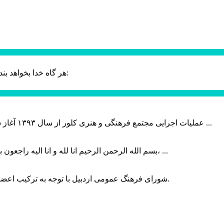
حضرت علی (ع):
هر گاه خدا بخواهد بند
عملیات اجرایی مجتمع فرهنگی و هنری کلور از سال ۱۳۹۳ آغاز شده بود که با عنایت وزیر فرهنگ و ارشاد اسلامی دولت چهاردهم و با ...
بسم الله الرحمن الرحیم انا لله و انا الیه راجعون با نهایت تاثر و تاسف باخبر شدیم هنرمند برجسته ایران و فرزند اردبیل، ...
شورای فرهنگ عمومی اردبیل با توجه به ترکیب اعضا و رویکرد عملیاتی، می‌تواند الگویی برای سایر استان‌های کشور باشد.