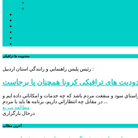
نمین
نیر
عکس
فیلم
پیوندها
جستجوی پیشرفته
درباره ما
تماس با ما
محدویت ها ترافیکی
رئيس پليس راهنمايي و رانندگي استان اردبيل :
دیت های ترافیکی کرونا همچنان پا برجاست
در راستاي سود و منفعت مردم باشد كه چه خدمات و امكاناتي داده ايم و
در مقابل چه انتظاراتي داريم، برنامه ها بايد با مردم ...
مطالعه سریع
درحال بارگزاری
آخرین مطالب