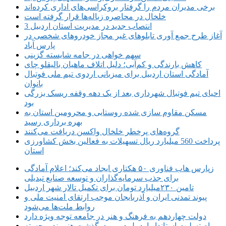
برخی مدیران مردم را گرفتار بروکراسی‌های اداری کرده‌اند
خلخال در محاصره زباله‌ها قرار گرفته است
3 انتصاب جدید در مدیریت استان اردبیل
آغاز طرح جمع آوری تابلوهای غیر مجاز خودروهای شخصی در
پارس آباد
سهم خواهی در جامه شایسته گزینی
کاهش بارندگی و کم‌‌آبی؛ دلیل اتلاف ماهیان بالیقلو چای
آمادگی استان اردبیل برای میزبانی اردوی تیم ملی فوتبال
بانوان
احیای تیم فوتبال شهرداری‌ بعد از یک دهه وقفه ریسک بزرگی
بود
مسکن مقاوم سازی شده روستایی و محرومین استان به
بهره برداری رسید
گروه‌های پرخطر خلخال واکسن دریافت می‌کنند
پرداخت 560 میلیارد ریال تسهیلات به فعالین بخش کشاورزی
استان
زپارس هاب فناوری ۵۰ هکتاری ایجاد می‌کند؛ اعلام آمادگی
برای جذب سرمایه‌گذاران و توسعه صنایع تبدیلی
تامین ۲۳۰میلیارد تومان برای تکمیل تالار شهر اردبیل
پیوند تمدنی ایران و آذربایجان موجب ارتقای امنیت ملی و
روابط ملت‌ها می‌شود
دولت چهاردهم به فرهنگ و هنر در جامعه توجه ویژه دارد
پیام تسلیت استاندار اردبیل در پی درگذشت هنرمند برجسته