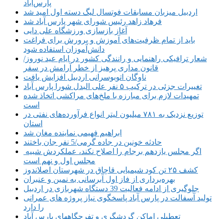
پارس‌آباد
اردبیل میزبان مسابقات فوتسال لیگ دسته اول امید شد
فرهاد زاهد رئیس شورای شهر پارس آباد شد
آغاز بازسازی ورزشگاه علی دایی
باید از تمام ظرفیت‌‌های آموزش و پرورش برای فراغت
دانش‌آموزان استفاده شود
شعار ترافیکی راهنمایی و رانندگی کشور در ایام عید نوروز/
قانون مداری پرهیز از خطر آرامش در سفر
ناوگان اتوبوسرانی اردبیل افزایش یافت
تغییرات جزئی در ترکیب ۵ نفر علی البدل شورا پارس آباد
تمهیدات لازم برای مبارزه با ملخ‌های مراکشی اتخاذ شده
است
توزیع نزدیک به ۷۸۱ میلیون لیتر انواع فرآورده‌های نفتی در
استان
ابراهیم فهیمی نماینده مغان شد
حادثه خونین در جاده گرمی/5 نفر جان باختند
اگر مجلس یازدهم برجام را اصلاح نکند، عملکردش شبیه
مجلس اول و نهم است
کشف ۲۵ تن کود شیمیایی قاچاق در شهرستان اصلاندوز
بهره‌برداری از فاز اول آبرسانی به نمین و عنبران
جلوگیری از ادامه فعالیت 39 دستگاه شهربازی در اردبیل
تولید آسفالت در پارس آباد پاسخگوی نیاز پروژه های عمرانی
را دارد
تعطیلی اماکن گردشگری و تفرجگاههای پارس آباد