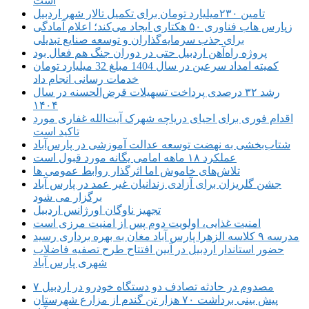
است
تامین ۲۳۰میلیارد تومان برای تکمیل تالار شهر اردبیل
زپارس هاب فناوری ۵۰ هکتاری ایجاد می‌کند؛ اعلام آمادگی
برای جذب سرمایه‌گذاران و توسعه صنایع تبدیلی
پروژه راه‌آهن اردبیل حتی در دوران جنگ هم فعال بود
کمیته امداد سرعین در سال 1404 مبلغ 32 میلیارد تومان
خدمات رسانی انجام داد
رشد ۳۲ درصدی پرداخت تسهیلات قرض‌الحسنه در سال
۱۴۰۴
اقدام فوری برای احیای دریاچه شهرک آیت‌الله غفاری مورد
تاکید است
شتاب‌بخشی به نهضت توسعه عدالت آموزشی در پارس‌آباد
عملکرد ۱۸ ماهه امامی یگانه مورد قبول است
تلاش‌های خاموش اما اثرگذار روابط عمومی ها
جشن گلریزان برای آزادی زندانیان غیر عمد در پارس آباد
برگزار می شود
تجهیز ناوگان اورژانس اردبیل
امنیت غذایی، اولویت دوم پس از امنیت مرزی است
مدرسه ۹ کلاسه الزهرا پارس آباد مغان به بهره برداری رسید
حضور استاندار اردبیل در آیین افتتاح طرح تصفیه فاضلاب
شهری پارس آباد
۷ مصدوم در حادثه تصادف دو دستگاه خودرو در اردبیل
پیش بینی برداشت ۷۰ هزار تن گندم از مزارع شهرستان