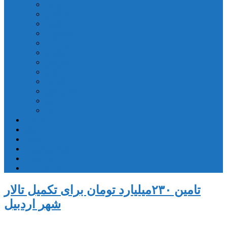
اردبیل
اصلاندوز
انگوت
بیله‌سوار
پارس‌آباد
خلخال
سرعین
کوثر
گرمی
مشکین‌شهر
نمین
نیر
عکس
فیلم
پیوندها
جستجوی پیشرفته
درباره ما
تماس با ما
تامین ۲۳۰میلیارد تومان برای تکمیل تالار
شهر اردبیل