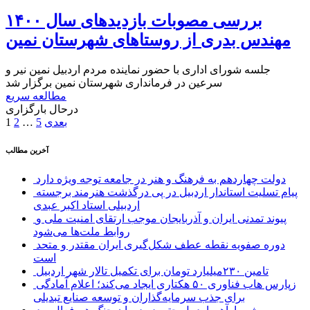
بررسی مصوبات بازدیدهای سال ۱۴۰۰
مهندس بدری از روستاهای شهرستان نمین
جلسه شورای اداری با حضور نماینده مردم اردبیل نمین نیر و
سرعین در فرمانداری شهرستان نمین برگزار شد
مطالعه سریع
درحال بارگزاری
صفحه‌بندی
بعدی
5
…
2
1
نوشته‌ها
آخرین مطالب
دولت چهاردهم به فرهنگ و هنر در جامعه توجه ویژه دارد
پیام تسلیت استاندار اردبیل در پی درگذشت هنرمند برجسته
اردبیلی استاد اکبر عبدی
پیوند تمدنی ایران و آذربایجان موجب ارتقای امنیت ملی و
روابط ملت‌ها می‌شود
دوره صفویه نقطه عطف شکل‌گیری ایران مقتدر و متحد
است
تامین ۲۳۰میلیارد تومان برای تکمیل تالار شهر اردبیل
زپارس هاب فناوری ۵۰ هکتاری ایجاد می‌کند؛ اعلام آمادگی
برای جذب سرمایه‌گذاران و توسعه صنایع تبدیلی