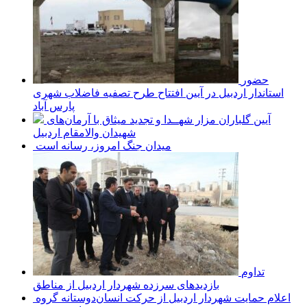
حضور
استاندار اردبیل در آیین افتتاح طرح تصفیه فاضلاب شهری
پارس آباد
آیین گلباران مزار شهــدا و تجدید میثاق با آرمان‌های
شهیدان والامقام اردبیل
میدان جنگ امروز، رسانه است
تداوم
بازدیدهای سرزده شهردار اردبیل از مناطق
اعلام حمایت شهردار اردبیل از حرکت انسان‌دوستانه گروه