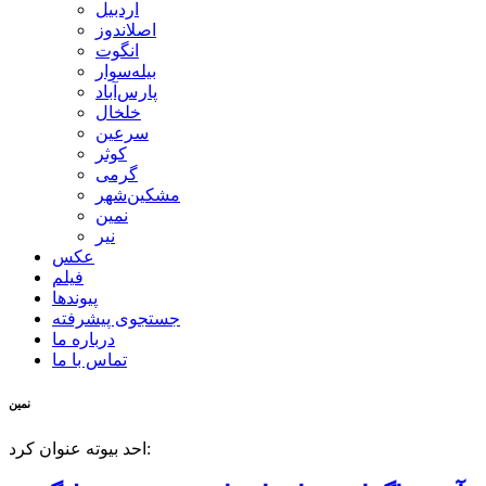
اردبیل
اصلاندوز
انگوت
بیله‌سوار
پارس‌آباد
خلخال
سرعین
کوثر
گرمی
مشکین‌شهر
نمین
نیر
عکس
فیلم
پیوندها
جستجوی پیشرفته
درباره ما
تماس با ما
نمین
احد بیوته عنوان کرد: