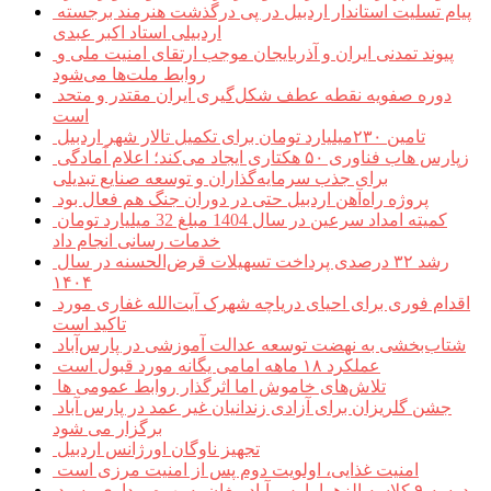
پیام تسلیت استاندار اردبیل در پی درگذشت هنرمند برجسته
اردبیلی استاد اکبر عبدی
پیوند تمدنی ایران و آذربایجان موجب ارتقای امنیت ملی و
روابط ملت‌ها می‌شود
دوره صفویه نقطه عطف شکل‌گیری ایران مقتدر و متحد
است
تامین ۲۳۰میلیارد تومان برای تکمیل تالار شهر اردبیل
زپارس هاب فناوری ۵۰ هکتاری ایجاد می‌کند؛ اعلام آمادگی
برای جذب سرمایه‌گذاران و توسعه صنایع تبدیلی
پروژه راه‌آهن اردبیل حتی در دوران جنگ هم فعال بود
کمیته امداد سرعین در سال 1404 مبلغ 32 میلیارد تومان
خدمات رسانی انجام داد
رشد ۳۲ درصدی پرداخت تسهیلات قرض‌الحسنه در سال
۱۴۰۴
اقدام فوری برای احیای دریاچه شهرک آیت‌الله غفاری مورد
تاکید است
شتاب‌بخشی به نهضت توسعه عدالت آموزشی در پارس‌آباد
عملکرد ۱۸ ماهه امامی یگانه مورد قبول است
تلاش‌های خاموش اما اثرگذار روابط عمومی ها
جشن گلریزان برای آزادی زندانیان غیر عمد در پارس آباد
برگزار می شود
تجهیز ناوگان اورژانس اردبیل
امنیت غذایی، اولویت دوم پس از امنیت مرزی است
مدرسه ۹ کلاسه الزهرا پارس آباد مغان به بهره برداری رسید