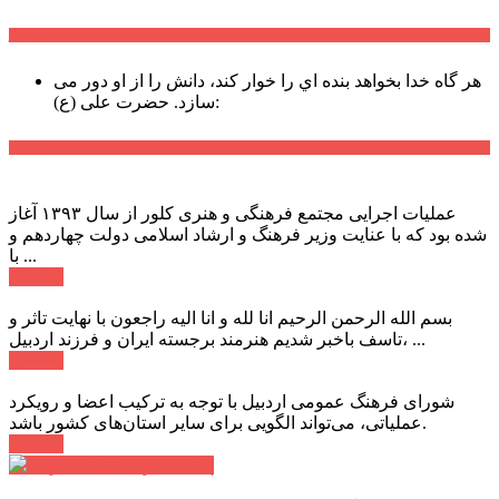
سخن روز
هر گاه خدا بخواهد بنده اي را خوار كند، دانش را از او دور می
حضرت علی (ع):
سازد.
اخبار ویژه
عملیات اجرایی مجتمع فرهنگی و هنری کلور از سال ۱۳۹۳ آغاز
شده بود که با عنایت وزیر فرهنگ و ارشاد اسلامی دولت چهاردهم و
با ...
ادامه ...
بسم الله الرحمن الرحیم انا لله و انا الیه راجعون با نهایت تاثر و
تاسف باخبر شدیم هنرمند برجسته ایران و فرزند اردبیل، ...
ادامه ...
شورای فرهنگ عمومی اردبیل با توجه به ترکیب اعضا و رویکرد
عملیاتی، می‌تواند الگویی برای سایر استان‌های کشور باشد.
ادامه ...