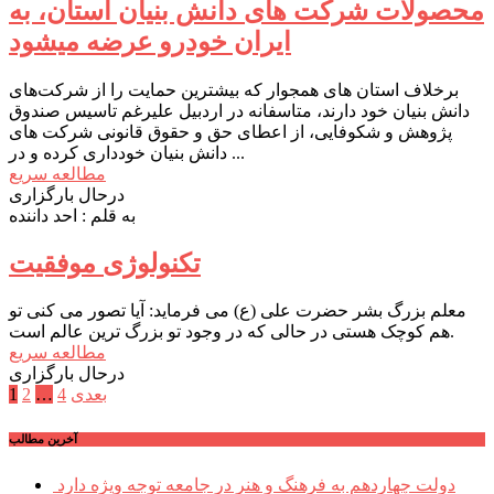
محصولات شرکت های دانش بنیان استان، به
ایران خودرو عرضه میشود
برخلاف استان های همجوار که بیشترین حمایت را از شرکت‌های
دانش بنیان خود دارند، متاسفانه در اردبیل علیرغم تاسیس صندوق
پژوهش و شکوفایی، از اعطای حق و حقوق قانونی شرکت های
دانش بنیان خودداری کرده و در ...
مطالعه سریع
درحال بارگزاری
به قلم : احد داننده
تکنولوژی موفقیت
معلم بزرگ بشر حضرت علی (ع) می فرماید: آیا تصور می کنی تو
هم کوچک هستی در حالی که در وجود تو بزرگ ترین عالم است.
مطالعه سریع
درحال بارگزاری
صفحه‌بندی
بعدی
4
…
2
1
نوشته‌ها
آخرین مطالب
دولت چهاردهم به فرهنگ و هنر در جامعه توجه ویژه دارد