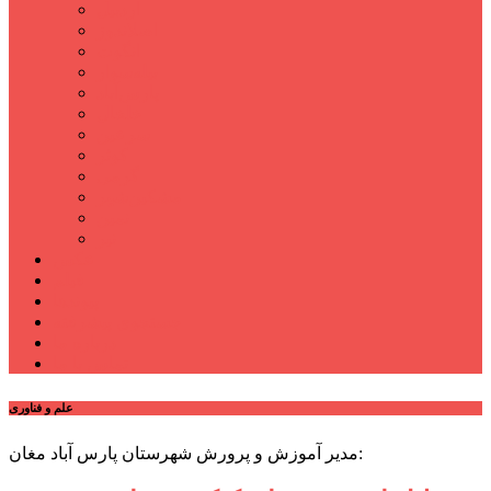
اردبیل
اصلاندوز
انگوت
بیله‌سوار
پارس‌آباد
خلخال
سرعین
کوثر
گرمی
مشکین‌شهر
نمین
نیر
عکس
فیلم
پیوندها
جستجوی پیشرفته
درباره ما
تماس با ما
علم و فناوری
مدیر آموزش و پرورش شهرستان پارس آباد مغان: