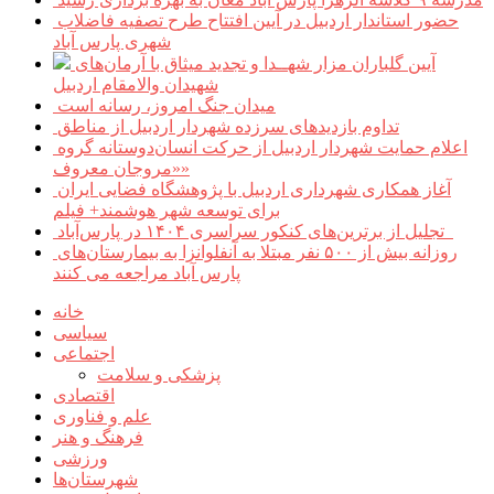
حضور استاندار اردبیل در آیین افتتاح طرح تصفیه فاضلاب
شهری پارس آباد
آیین گلباران مزار شهــدا و تجدید میثاق با آرمان‌های
شهیدان والامقام اردبیل
میدان جنگ امروز، رسانه است
تداوم بازدیدهای سرزده شهردار اردبیل از مناطق
اعلام حمایت شهردار اردبیل از حرکت انسان‌دوستانه گروه
«مروجان معروف»
آغاز همکاری شهرداری اردبیل با پژوهشگاه فضایی ایران
برای توسعه شهر هوشمند+ فیلم
تجلیل از برترین‌های کنکور سراسری ۱۴۰۴ در پارس‌آباد
روزانه بیش از ۵۰۰ نفر مبتلا به آنفلوانزا به بیمارستان‌های
پارس آباد مراجعه می کنند
خانه
سیاسی
اجتماعی
پزشکی و سلامت
اقتصادی
علم و فناوری
فرهنگ و هنر
ورزشی
شهرستان‌ها