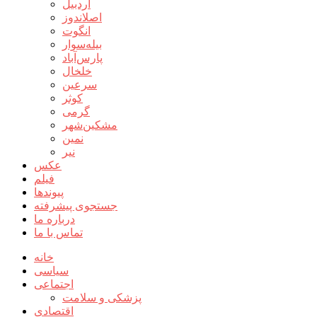
اردبیل
اصلاندوز
انگوت
بیله‌سوار
پارس‌آباد
خلخال
سرعین
کوثر
گرمی
مشکین‌شهر
نمین
نیر
عکس
فیلم
پیوندها
جستجوی پیشرفته
درباره ما
تماس با ما
خانه
سیاسی
اجتماعی
پزشکی و سلامت
اقتصادی