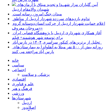
آیین گلباران مزار شهــدا و تجدید میثاق با آرمان‌های
شهیدان والامقام اردبیل
میدان جنگ امروز، رسانه است
تداوم بازدیدهای سرزده شهردار اردبیل از مناطق
اعلام حمایت شهردار اردبیل از حرکت انسان‌دوستانه گروه
«مروجان معروف»
آغاز همکاری شهرداری اردبیل با پژوهشگاه فضایی ایران
برای توسعه شهر هوشمند+ فیلم
تجلیل از برترین‌های کنکور سراسری ۱۴۰۴ در پارس‌آباد
روزانه بیش از ۵۰۰ نفر مبتلا به آنفلوانزا به بیمارستان‌های
پارس آباد مراجعه می کنند
خانه
سیاسی
اجتماعی
پزشکی و سلامت
اقتصادی
علم و فناوری
فرهنگ و هنر
ورزشی
شهرستان‌ها
اردبیل
اصلاندوز