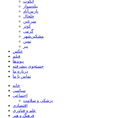
انگوت
بیله‌سوار
پارس‌آباد
خلخال
سرعین
کوثر
گرمی
مشکین‌شهر
نمین
نیر
عکس
فیلم
پیوندها
جستجوی پیشرفته
درباره ما
تماس با ما
خانه
سیاسی
اجتماعی
پزشکی و سلامت
اقتصادی
علم و فناوری
فرهنگ و هنر