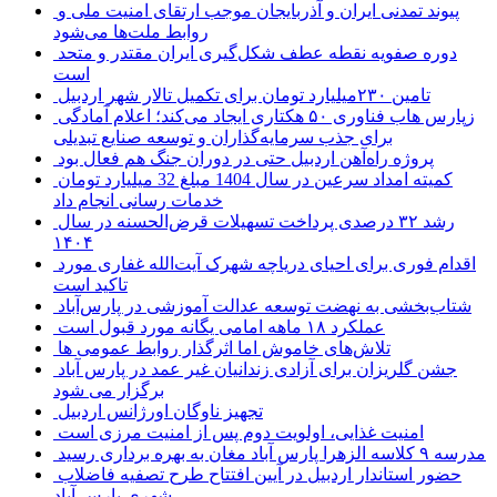
پیوند تمدنی ایران و آذربایجان موجب ارتقای امنیت ملی و
روابط ملت‌ها می‌شود
دوره صفویه نقطه عطف شکل‌گیری ایران مقتدر و متحد
است
تامین ۲۳۰میلیارد تومان برای تکمیل تالار شهر اردبیل
زپارس هاب فناوری ۵۰ هکتاری ایجاد می‌کند؛ اعلام آمادگی
برای جذب سرمایه‌گذاران و توسعه صنایع تبدیلی
پروژه راه‌آهن اردبیل حتی در دوران جنگ هم فعال بود
کمیته امداد سرعین در سال 1404 مبلغ 32 میلیارد تومان
خدمات رسانی انجام داد
رشد ۳۲ درصدی پرداخت تسهیلات قرض‌الحسنه در سال
۱۴۰۴
اقدام فوری برای احیای دریاچه شهرک آیت‌الله غفاری مورد
تاکید است
شتاب‌بخشی به نهضت توسعه عدالت آموزشی در پارس‌آباد
عملکرد ۱۸ ماهه امامی یگانه مورد قبول است
تلاش‌های خاموش اما اثرگذار روابط عمومی ها
جشن گلریزان برای آزادی زندانیان غیر عمد در پارس آباد
برگزار می شود
تجهیز ناوگان اورژانس اردبیل
امنیت غذایی، اولویت دوم پس از امنیت مرزی است
مدرسه ۹ کلاسه الزهرا پارس آباد مغان به بهره برداری رسید
حضور استاندار اردبیل در آیین افتتاح طرح تصفیه فاضلاب
شهری پارس آباد