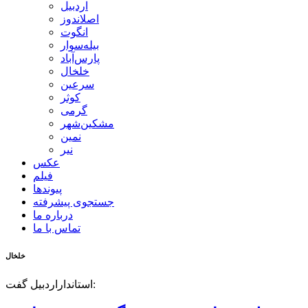
اردبیل
اصلاندوز
انگوت
بیله‌سوار
پارس‌آباد
خلخال
سرعین
کوثر
گرمی
مشکین‌شهر
نمین
نیر
عکس
فیلم
پیوندها
جستجوی پیشرفته
درباره ما
تماس با ما
خلخال
استانداراردبیل گفت: