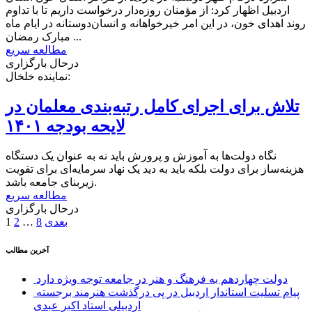
اردبیل اظهار کرد: از مؤمنان روزه‌دار درخواست داریم تا با تداوم
روند اهدای خون، در این امر خیرخواهانه و انسان‌دوستانه در ایام ماه
مبارک رمضان ...
مطالعه سریع
درحال بارگزاری
نماینده خلخال:
تلاش برای اجرای کامل رتبه‌بندی معلمان در
لایحه بودجه ۱۴۰۱
نگاه دولت‌ها به آموزش و پرورش باید نه به عنوان یک دستگاه
هزینه‌ساز برای دولت بلکه باید به دید یک نهاد سرمایه‌ای برای تقویت
زیربنای جامعه باشد.
مطالعه سریع
درحال بارگزاری
صفحه‌بندی
بعدی
8
…
2
1
نوشته‌ها
آخرین مطالب
دولت چهاردهم به فرهنگ و هنر در جامعه توجه ویژه دارد
پیام تسلیت استاندار اردبیل در پی درگذشت هنرمند برجسته
اردبیلی استاد اکبر عبدی