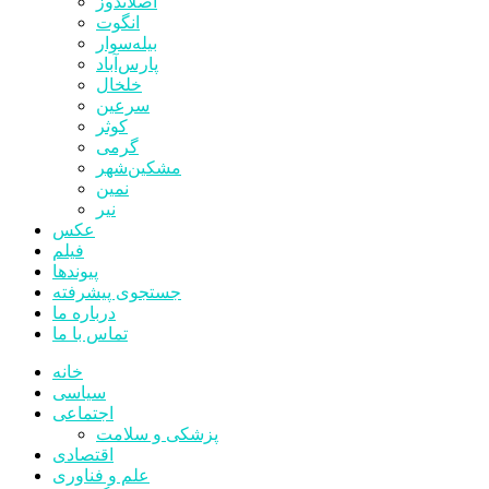
اصلاندوز
انگوت
بیله‌سوار
پارس‌آباد
خلخال
سرعین
کوثر
گرمی
مشکین‌شهر
نمین
نیر
عکس
فیلم
پیوندها
جستجوی پیشرفته
درباره ما
تماس با ما
خانه
سیاسی
اجتماعی
پزشکی و سلامت
اقتصادی
علم و فناوری