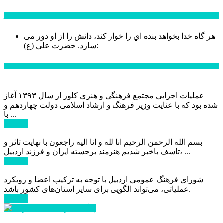
سخن روز
هر گاه خدا بخواهد بنده اي را خوار كند، دانش را از او دور می
حضرت علی (ع):
سازد.
اخبار ویژه
عملیات اجرایی مجتمع فرهنگی و هنری کلور از سال ۱۳۹۳ آغاز
شده بود که با عنایت وزیر فرهنگ و ارشاد اسلامی دولت چهاردهم و
با ...
ادامه ...
بسم الله الرحمن الرحیم انا لله و انا الیه راجعون با نهایت تاثر و
تاسف باخبر شدیم هنرمند برجسته ایران و فرزند اردبیل، ...
ادامه ...
شورای فرهنگ عمومی اردبیل با توجه به ترکیب اعضا و رویکرد
عملیاتی، می‌تواند الگویی برای سایر استان‌های کشور باشد.
ادامه ...