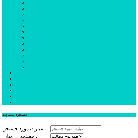
اردبیل
اصلاندوز
انگوت
بیله‌سوار
پارس‌آباد
خلخال
سرعین
کوثر
گرمی
مشکین‌شهر
نمین
نیر
عکس
فیلم
پیوندها
جستجوی پیشرفته
درباره ما
تماس با ما
جستجوی پیشرفته
عبارت مورد جستجو :
جستجو در میان :