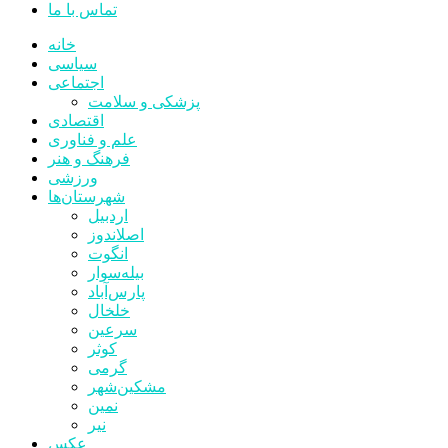
تماس با ما
خانه
سیاسی
اجتماعی
پزشکی و سلامت
اقتصادی
علم و فناوری
فرهنگ و هنر
ورزشی
شهرستان‌ها
اردبیل
اصلاندوز
انگوت
بیله‌سوار
پارس‌آباد
خلخال
سرعین
کوثر
گرمی
مشکین‌شهر
نمین
نیر
عکس