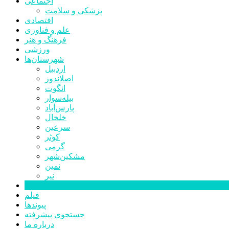
اجتماعی
پزشکی و سلامت
اقتصادی
علم و فناوری
فرهنگ و هنر
ورزشی
شهرستان‌ها
اردبیل
اصلاندوز
انگوت
بیله‌سوار
پارس‌آباد
خلخال
سرعین
کوثر
گرمی
مشکین‌شهر
نمین
نیر
عکس
فیلم
پیوندها
جستجوی پیشرفته
درباره ما