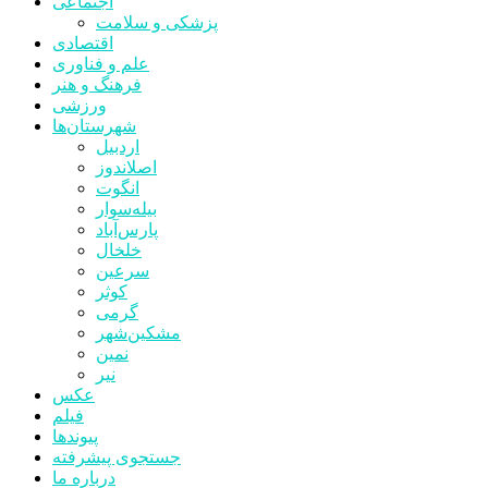
اجتماعی
پزشکی و سلامت
اقتصادی
علم و فناوری
فرهنگ و هنر
ورزشی
شهرستان‌ها
اردبیل
اصلاندوز
انگوت
بیله‌سوار
پارس‌آباد
خلخال
سرعین
کوثر
گرمی
مشکین‌شهر
نمین
نیر
عکس
فیلم
پیوندها
جستجوی پیشرفته
درباره ما