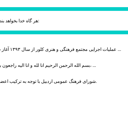
حضرت علی (ع):
هر گاه خدا بخواهد بند
عملیات اجرایی مجتمع فرهنگی و هنری کلور از سال ۱۳۹۳ آغاز شده بود که با عنایت وزیر فرهنگ و ارشاد اسلامی دولت چهاردهم و با ...
بسم الله الرحمن الرحیم انا لله و انا الیه راجعون با نهایت تاثر و تاسف باخبر شدیم هنرمند برجسته ایران و فرزند اردبیل، ...
شورای فرهنگ عمومی اردبیل با توجه به ترکیب اعضا و رویکرد عملیاتی، می‌تواند الگویی برای سایر استان‌های کشور باشد.