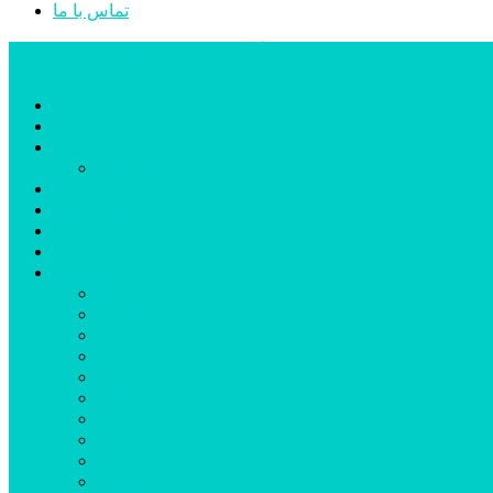
تماس با ما
پایگاه خبری تحلیلی قارتال
خانه
سیاسی
اجتماعی
پزشکی و سلامت
اقتصادی
علم و فناوری
فرهنگ و هنر
ورزشی
شهرستان‌ها
اردبیل
اصلاندوز
انگوت
بیله‌سوار
پارس‌آباد
خلخال
سرعین
کوثر
گرمی
مشکین‌شهر