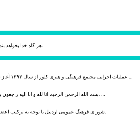
حضرت علی (ع):
هر گاه خدا بخواهد بند
عملیات اجرایی مجتمع فرهنگی و هنری کلور از سال ۱۳۹۳ آغاز شده بود که با عنایت وزیر فرهنگ و ارشاد اسلامی دولت چهاردهم و با ...
بسم الله الرحمن الرحیم انا لله و انا الیه راجعون با نهایت تاثر و تاسف باخبر شدیم هنرمند برجسته ایران و فرزند اردبیل، ...
شورای فرهنگ عمومی اردبیل با توجه به ترکیب اعضا و رویکرد عملیاتی، می‌تواند الگویی برای سایر استان‌های کشور باشد.