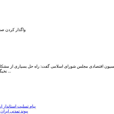
واگذار کردن صفر
یون اقتصادی مجلس شورای اسلامی گفت: راه حل بسیاری از مشکلات ح
نخبگان در راستای عمل به منویات مقام معظم رهبری در خصوص اقتصاد ...
پیام تسلیت استاندار ا
پیوند تمدنی ایرا