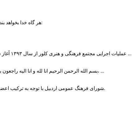
حضرت علی (ع):
هر گاه خدا بخواهد بند
عملیات اجرایی مجتمع فرهنگی و هنری کلور از سال ۱۳۹۳ آغاز شده بود که با عنایت وزیر فرهنگ و ارشاد اسلامی دولت چهاردهم و با ...
بسم الله الرحمن الرحیم انا لله و انا الیه راجعون با نهایت تاثر و تاسف باخبر شدیم هنرمند برجسته ایران و فرزند اردبیل، ...
شورای فرهنگ عمومی اردبیل با توجه به ترکیب اعضا و رویکرد عملیاتی، می‌تواند الگویی برای سایر استان‌های کشور باشد.