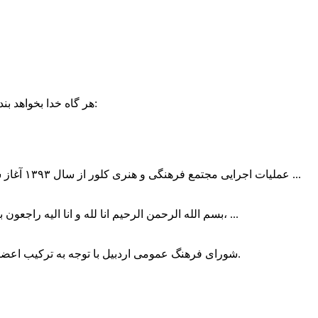
حضرت علی (ع):
هر گاه خدا بخواهد بند
عملیات اجرایی مجتمع فرهنگی و هنری کلور از سال ۱۳۹۳ آغاز شده بود که با عنایت وزیر فرهنگ و ارشاد اسلامی دولت چهاردهم و با ...
بسم الله الرحمن الرحیم انا لله و انا الیه راجعون با نهایت تاثر و تاسف باخبر شدیم هنرمند برجسته ایران و فرزند اردبیل، ...
شورای فرهنگ عمومی اردبیل با توجه به ترکیب اعضا و رویکرد عملیاتی، می‌تواند الگویی برای سایر استان‌های کشور باشد.