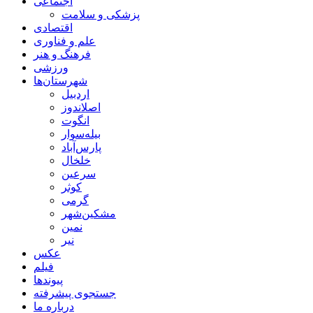
اجتماعی
پزشکی و سلامت
اقتصادی
علم و فناوری
فرهنگ و هنر
ورزشی
شهرستان‌ها
اردبیل
اصلاندوز
انگوت
بیله‌سوار
پارس‌آباد
خلخال
سرعین
کوثر
گرمی
مشکین‌شهر
نمین
نیر
عکس
فیلم
پیوندها
جستجوی پیشرفته
درباره ما