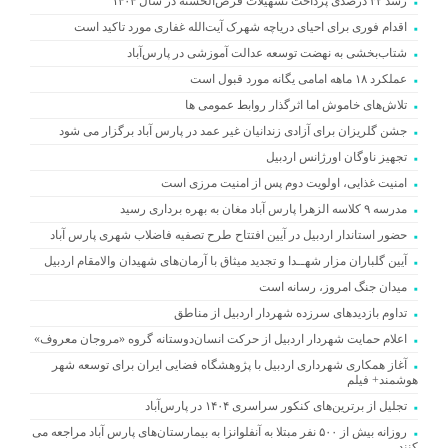
رشد ۳۲ درصدی پرداخت تسهیلات قرض‌الحسنه در سال ۱۴۰۴
اقدام فوری برای احیای دریاچه شهرک آیت‌الله غفاری مورد تاکید است
شتاب‌بخشی به نهضت توسعه عدالت آموزشی در پارس‌آباد
عملکرد ۱۸ ماهه امامی یگانه مورد قبول است
تلاش‌های خاموش اما اثرگذار روابط عمومی ها
جشن گلریزان برای آزادی زندانیان غیر عمد در پارس آباد برگزار می شود
تجهیز ناوگان اورژانس اردبیل
امنیت غذایی، اولویت دوم پس از امنیت مرزی است
مدرسه ۹ کلاسه الزهرا پارس آباد مغان به بهره برداری رسید
حضور استاندار اردبیل در آیین افتتاح طرح تصفیه فاضلاب شهری پارس آباد
آیین گلباران مزار شهــدا و تجدید میثاق با آرمان‌های شهیدان والامقام اردبیل
میدان جنگ امروز، رسانه است
تداوم بازدیدهای سرزده شهردار اردبیل از مناطق
اعلام حمایت شهردار اردبیل از حرکت انسان‌دوستانه گروه «مروجان معروف»
آغاز همکاری شهرداری اردبیل با پژوهشگاه فضایی ایران برای توسعه شهر
هوشمند+ فیلم
تجلیل از برترین‌های کنکور سراسری ۱۴۰۴ در پارس‌آباد
روزانه بیش از ۵۰۰ نفر مبتلا به آنفلوانزا به بیمارستان‌های پارس آباد مراجعه می
کنند