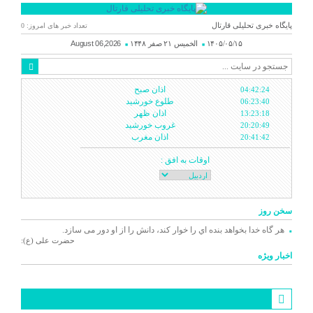
پایگاه خبری تحلیلی قارتال
تعداد خبر های امروز: 0
۱۴۰۵/۰۵/۱۵
الخميس ۲۱ صفر ۱۴۴۸
August 06,2026
اذان صبح
04:42:24
طلوع خورشید
06:23:40
اذان ظهر
13:23:18
غروب خورشید
20:20:49
اذان مغرب
20:41:42
اوقات به افق :
سخن روز
هر گاه خدا بخواهد بنده اي را خوار كند، دانش را از او دور می سازد.
حضرت علی (ع):
اخبار ویژه