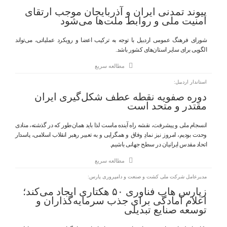
پیوند تمدنی ایران و آذربایجان موجب ارتقای
امنیت ملی و روابط ملت‌ها می‌شود
شورای فرهنگ عمومی اردبیل با توجه به ترکیب اعضا و رویکرد عملیاتی، می‌تواند
الگویی برای سایر استان‌های کشور باشد.
مطالعه سریع
استاندار اردبیل:
دوره صفویه نقطه عطف شکل‌گیری ایران
مقتدر و متحد است
انسجام ملی و پیشرفت، نقشه راه آینده ماست لذا باید همان‌طور که در گذشته، منادی
وحدت بودیم، امروز نیز نمادِ وفاق و همگرایی و به تعبیر رهبر انقلاب اسلامی، پاسدار
اتحاد مقدس ایرانیان در سطح جهانی باشیم.
مطالعه سریع
مدیرعامل شرکت ملی کشت و صنعت و دامپروری پارس:
زپارس هاب فناوری ۵۰ هکتاری ایجاد می‌کند؛
اعلام آمادگی برای جذب سرمایه‌گذاران و
توسعه صنایع تبدیلی