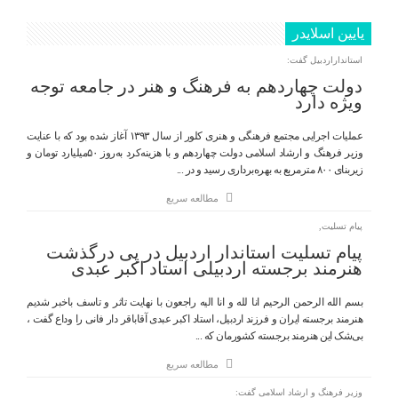
یایین اسلایدر
استانداراردبیل گفت:
دولت چهاردهم به فرهنگ و هنر در جامعه توجه
ویژه دارد
عملیات اجرایی مجتمع فرهنگی و هنری کلور از سال ۱۳۹۳ آغاز شده بود که با عنایت
وزیر فرهنگ و ارشاد اسلامی دولت چهاردهم و با هزینه‌کرد به‌روز ۵۰میلیارد تومان و
زیربنای ۸۰۰ مترمربع به بهره‌برداری رسید و در ...
مطالعه سریع
پیام تسلیت,
پیام تسلیت استاندار اردبیل در پی درگذشت
هنرمند برجسته اردبیلی استاد اکبر عبدی
بسم الله الرحمن الرحیم انا لله و انا الیه راجعون با نهایت تاثر و تاسف باخبر شدیم
هنرمند برجسته ایران و فرزند اردبیل، استاد اکبر عبدی آقاباقر دار فانی را وداع گفت ،
بی‌شک این هنرمند برجسته کشورمان که ...
مطالعه سریع
وزیر فرهنگ و ارشاد اسلامی گفت: