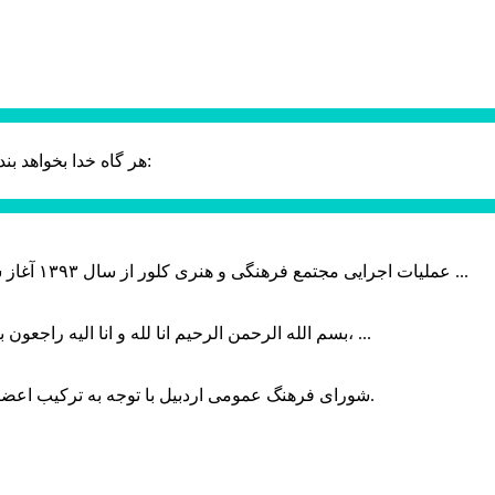
حضرت علی (ع):
هر گاه خدا بخواهد بند
عملیات اجرایی مجتمع فرهنگی و هنری کلور از سال ۱۳۹۳ آغاز شده بود که با عنایت وزیر فرهنگ و ارشاد اسلامی دولت چهاردهم و با ...
بسم الله الرحمن الرحیم انا لله و انا الیه راجعون با نهایت تاثر و تاسف باخبر شدیم هنرمند برجسته ایران و فرزند اردبیل، ...
شورای فرهنگ عمومی اردبیل با توجه به ترکیب اعضا و رویکرد عملیاتی، می‌تواند الگویی برای سایر استان‌های کشور باشد.