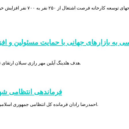
 به بازارهای جهانی با حمایت مسئولین و ا
هدف هلدینگ آیلین مهر رازی سبلان ارتقای تنوع وکیفیت محصولات خود و دستیابی به بازارهای بزرگ جهانی است.
فرماندهی انتظامی شه
احمدرضا رادان فرمانده کل انتظامی جمهوری اسلامی ایران با اهدای لوح تقدیری از زحمات سرهنگ محمودی قدردانی کرد.