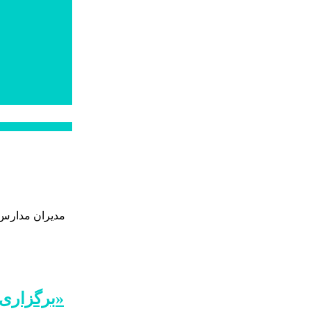
مدیران مدارس 
برگزاری کارگاه «حفظ کرامت شهروندی و ارتقای مهارت میدانی نیروهای اجراییات شهرداری اردبیل»