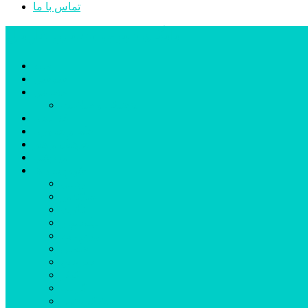
تماس با ما
پایگاه خبری تحلیلی قارتال
خانه
سیاسی
اجتماعی
پزشکی و سلامت
اقتصادی
علم و فناوری
فرهنگ و هنر
ورزشی
شهرستان‌ها
اردبیل
اصلاندوز
انگوت
بیله‌سوار
پارس‌آباد
خلخال
سرعین
کوثر
گرمی
مشکین‌شهر