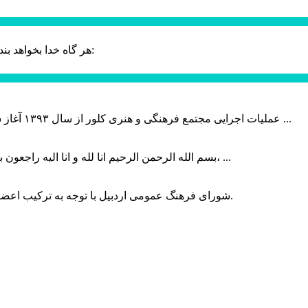
حضرت علی (ع):
هر گاه خدا بخواهد بند
عملیات اجرایی مجتمع فرهنگی و هنری کلور از سال ۱۳۹۳ آغاز شده بود که با عنایت وزیر فرهنگ و ارشاد اسلامی دولت چهاردهم و با ...
بسم الله الرحمن الرحیم انا لله و انا الیه راجعون با نهایت تاثر و تاسف باخبر شدیم هنرمند برجسته ایران و فرزند اردبیل، ...
شورای فرهنگ عمومی اردبیل با توجه به ترکیب اعضا و رویکرد عملیاتی، می‌تواند الگویی برای سایر استان‌های کشور باشد.