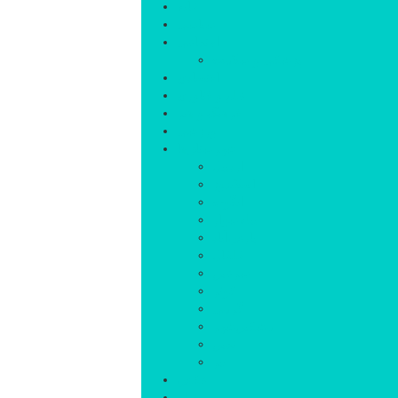
خانه
سیاسی
اجتماعی
پزشکی و سلامت
اقتصادی
علم و فناوری
فرهنگ و هنر
ورزشی
شهرستان‌ها
اردبیل
اصلاندوز
انگوت
بیله‌سوار
پارس‌آباد
خلخال
سرعین
کوثر
گرمی
مشکین‌شهر
نمین
نیر
عکس
فیلم