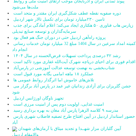
پیوند تمدنی ایران و آذربایجان موجب ارتقای امنیت ملی و روابط
ملت‌ها می‌شود
دوره صفویه نقطه عطف شکل‌گیری ایران مقتدر و متحد است
تامین ۲۳۰میلیارد تومان برای تکمیل تالار شهر اردبیل
زپارس هاب فناوری ۵۰ هکتاری ایجاد می‌کند؛ اعلام آمادگی برای جذب
سرمایه‌گذاران و توسعه صنایع تبدیلی
پروژه راه‌آهن اردبیل حتی در دوران جنگ هم فعال بود
کمیته امداد سرعین در سال 1404 مبلغ 32 میلیارد تومان خدمات رسانی
انجام داد
رشد ۳۲ درصدی پرداخت تسهیلات قرض‌الحسنه در سال ۱۴۰۴
اقدام فوری برای احیای دریاچه شهرک آیت‌الله غفاری مورد تاکید است
شتاب‌بخشی به نهضت توسعه عدالت آموزشی در پارس‌آباد
عملکرد ۱۸ ماهه امامی یگانه مورد قبول است
تلاش‌های خاموش اما اثرگذار روابط عمومی ها
جشن گلریزان برای آزادی زندانیان غیر عمد در پارس آباد برگزار می
شود
تجهیز ناوگان اورژانس اردبیل
امنیت غذایی، اولویت دوم پس از امنیت مرزی است
مدرسه ۹ کلاسه الزهرا پارس آباد مغان به بهره برداری رسید
حضور استاندار اردبیل در آیین افتتاح طرح تصفیه فاضلاب شهری پارس
آباد
آیین گلباران مزار شهــدا و تجدید میثاق با آرمان‌های شهیدان
والامقام اردبیل