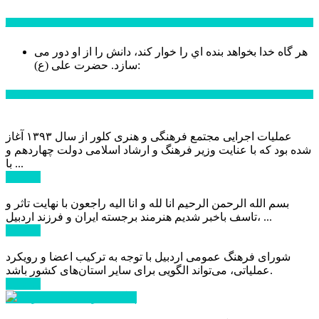
سخن روز
هر گاه خدا بخواهد بنده اي را خوار كند، دانش را از او دور می
حضرت علی (ع):
سازد.
اخبار ویژه
عملیات اجرایی مجتمع فرهنگی و هنری کلور از سال ۱۳۹۳ آغاز
شده بود که با عنایت وزیر فرهنگ و ارشاد اسلامی دولت چهاردهم و
با ...
ادامه ...
بسم الله الرحمن الرحیم انا لله و انا الیه راجعون با نهایت تاثر و
تاسف باخبر شدیم هنرمند برجسته ایران و فرزند اردبیل، ...
ادامه ...
شورای فرهنگ عمومی اردبیل با توجه به ترکیب اعضا و رویکرد
عملیاتی، می‌تواند الگویی برای سایر استان‌های کشور باشد.
ادامه ...