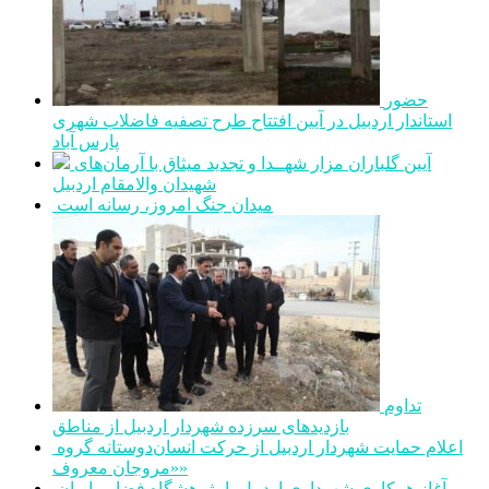
حضور
استاندار اردبیل در آیین افتتاح طرح تصفیه فاضلاب شهری
پارس آباد
آیین گلباران مزار شهــدا و تجدید میثاق با آرمان‌های
شهیدان والامقام اردبیل
میدان جنگ امروز، رسانه است
تداوم
بازدیدهای سرزده شهردار اردبیل از مناطق
اعلام حمایت شهردار اردبیل از حرکت انسان‌دوستانه گروه
«مروجان معروف»
آغاز همکاری شهرداری اردبیل با پژوهشگاه فضایی ایران