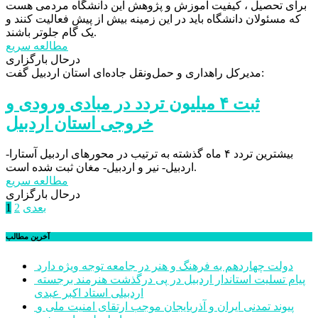
برای تحصیل ، کیفیت آموزش و پژوهش این دانشگاه مردمی هست
که مسئولان دانشگاه باید در این زمینه بیش از پیش فعالیت کنند و
یک گام جلوتر باشند.
مطالعه سریع
درحال بارگزاری
مدیرکل راهداری و حمل‌ونقل جاده‌ای استان اردبیل گفت:
ثبت ۴ میلیون تردد در مبادی ورودی و
خروجی استان اردبیل
بیشترین تردد ۴ ماه گذشته به ترتیب در محورهای اردبیل آستارا-
اردبیل- نیر و اردبیل- مغان ثبت شده است.
مطالعه سریع
درحال بارگزاری
صفحه‌بندی
بعدی
2
1
نوشته‌ها
آخرین مطالب
دولت چهاردهم به فرهنگ و هنر در جامعه توجه ویژه دارد
پیام تسلیت استاندار اردبیل در پی درگذشت هنرمند برجسته
اردبیلی استاد اکبر عبدی
پیوند تمدنی ایران و آذربایجان موجب ارتقای امنیت ملی و