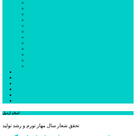
اردبیل
اصلاندوز
انگوت
بیله‌سوار
پارس‌آباد
خلخال
سرعین
کوثر
گرمی
مشکین‌شهر
نمین
نیر
عکس
فیلم
پیوندها
جستجوی پیشرفته
درباره ما
تماس با ما
استان اردبیل
تحقق شعار سال مهار تورم و رشد تولید