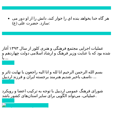
سخن روز
هر گاه خدا بخواهد بنده اي را خوار كند، دانش را از او دور می
حضرت علی (ع):
سازد.
اخبار ویژه
عملیات اجرایی مجتمع فرهنگی و هنری کلور از سال ۱۳۹۳ آغاز
شده بود که با عنایت وزیر فرهنگ و ارشاد اسلامی دولت چهاردهم و
با ...
ادامه ...
بسم الله الرحمن الرحیم انا لله و انا الیه راجعون با نهایت تاثر و
تاسف باخبر شدیم هنرمند برجسته ایران و فرزند اردبیل، ...
ادامه ...
شورای فرهنگ عمومی اردبیل با توجه به ترکیب اعضا و رویکرد
عملیاتی، می‌تواند الگویی برای سایر استان‌های کشور باشد.
ادامه ...