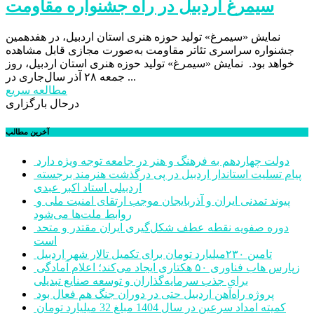
سیمرغ اردبیل در راه جشنواره مقاومت
نمایش «سیمرغ» تولید حوزه هنری استان اردبیل، در هفدهمین
جشنواره سراسری تئاتر مقاومت به‌صورت مجازی قابل مشاهده
خواهد بود. نمایش «سیمرغ» تولید حوزه هنری استان اردبیل، روز
جمعه ۲۸ آذر سال‌جاری در ...
مطالعه سریع
درحال بارگزاری
آخرین مطالب
دولت چهاردهم به فرهنگ و هنر در جامعه توجه ویژه دارد
پیام تسلیت استاندار اردبیل در پی درگذشت هنرمند برجسته
اردبیلی استاد اکبر عبدی
پیوند تمدنی ایران و آذربایجان موجب ارتقای امنیت ملی و
روابط ملت‌ها می‌شود
دوره صفویه نقطه عطف شکل‌گیری ایران مقتدر و متحد
است
تامین ۲۳۰میلیارد تومان برای تکمیل تالار شهر اردبیل
زپارس هاب فناوری ۵۰ هکتاری ایجاد می‌کند؛ اعلام آمادگی
برای جذب سرمایه‌گذاران و توسعه صنایع تبدیلی
پروژه راه‌آهن اردبیل حتی در دوران جنگ هم فعال بود
کمیته امداد سرعین در سال 1404 مبلغ 32 میلیارد تومان