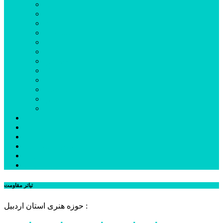
اردبیل
اصلاندوز
انگوت
بیله‌سوار
پارس‌آباد
خلخال
سرعین
کوثر
گرمی
مشکین‌شهر
نمین
نیر
عکس
فیلم
پیوندها
جستجوی پیشرفته
درباره ما
تماس با ما
تیاتر مقاومت
حوزه هنری استان اردبیل :