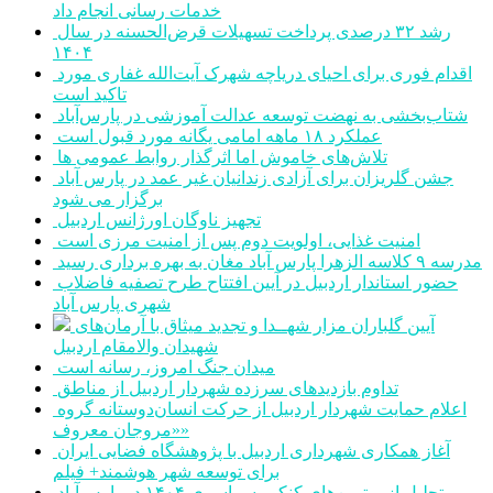
خدمات رسانی انجام داد
رشد ۳۲ درصدی پرداخت تسهیلات قرض‌الحسنه در سال
۱۴۰۴
اقدام فوری برای احیای دریاچه شهرک آیت‌الله غفاری مورد
تاکید است
شتاب‌بخشی به نهضت توسعه عدالت آموزشی در پارس‌آباد
عملکرد ۱۸ ماهه امامی یگانه مورد قبول است
تلاش‌های خاموش اما اثرگذار روابط عمومی ها
جشن گلریزان برای آزادی زندانیان غیر عمد در پارس آباد
برگزار می شود
تجهیز ناوگان اورژانس اردبیل
امنیت غذایی، اولویت دوم پس از امنیت مرزی است
مدرسه ۹ کلاسه الزهرا پارس آباد مغان به بهره برداری رسید
حضور استاندار اردبیل در آیین افتتاح طرح تصفیه فاضلاب
شهری پارس آباد
آیین گلباران مزار شهــدا و تجدید میثاق با آرمان‌های
شهیدان والامقام اردبیل
میدان جنگ امروز، رسانه است
تداوم بازدیدهای سرزده شهردار اردبیل از مناطق
اعلام حمایت شهردار اردبیل از حرکت انسان‌دوستانه گروه
«مروجان معروف»
آغاز همکاری شهرداری اردبیل با پژوهشگاه فضایی ایران
برای توسعه شهر هوشمند+ فیلم
تجلیل از برترین‌های کنکور سراسری ۱۴۰۴ در پارس‌آباد