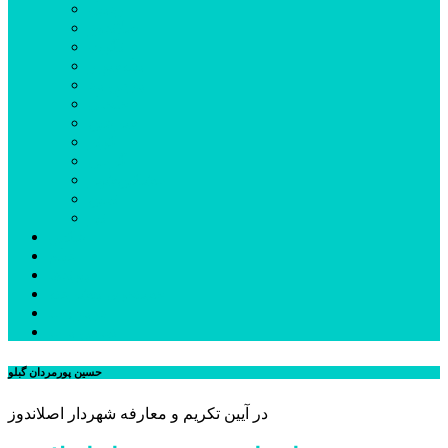
اردبیل
اصلاندوز
انگوت
بیله‌سوار
پارس‌آباد
خلخال
سرعین
کوثر
گرمی
مشکین‌شهر
نمین
نیر
عکس
فیلم
پیوندها
جستجوی پیشرفته
درباره ما
تماس با ما
حسین پورمردان گبلو
در آیین تکریم و معارفه شهردار اصلاندوز