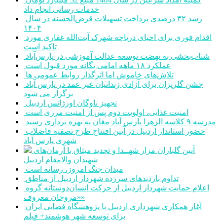
خدمات رسانی انجام داد
رشد ۳۲ درصدی پرداخت تسهیلات قرض‌الحسنه در سال
۱۴۰۴
اقدام فوری برای احیای دریاچه شهرک آیت‌الله غفاری مورد
تاکید است
شتاب‌بخشی به نهضت توسعه عدالت آموزشی در پارس‌آباد
عملکرد ۱۸ ماهه امامی یگانه مورد قبول است
تلاش‌های خاموش اما اثرگذار روابط عمومی ها
جشن گلریزان برای آزادی زندانیان غیر عمد در پارس آباد
برگزار می شود
تجهیز ناوگان اورژانس اردبیل
امنیت غذایی، اولویت دوم پس از امنیت مرزی است
مدرسه ۹ کلاسه الزهرا پارس آباد مغان به بهره برداری رسید
حضور استاندار اردبیل در آیین افتتاح طرح تصفیه فاضلاب
شهری پارس آباد
آیین گلباران مزار شهــدا و تجدید میثاق با آرمان‌های
شهیدان والامقام اردبیل
میدان جنگ امروز، رسانه است
تداوم بازدیدهای سرزده شهردار اردبیل از مناطق
اعلام حمایت شهردار اردبیل از حرکت انسان‌دوستانه گروه
«مروجان معروف»
آغاز همکاری شهرداری اردبیل با پژوهشگاه فضایی ایران
برای توسعه شهر هوشمند+ فیلم