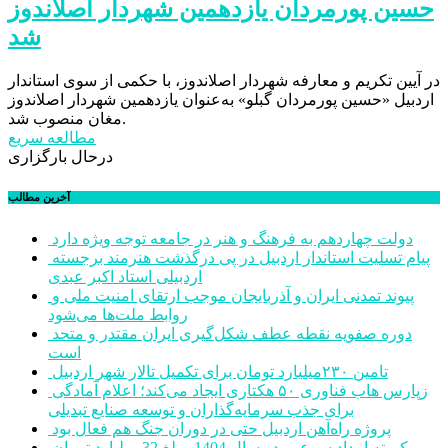
حسین پورمردان یازدهمین شهردار اصلاندوز
شد
در آیین تکریم و معارفه شهردار اصلاندوز، با حکمی از سوی استاندار
اردبیل «حسین پورمردان گبلو» به‌عنوان یازدهمین شهردار اصلاندوز
مغان منصوب شد.
مطالعه سریع
درحال بارگزاری
آخرین مطالب
دولت چهاردهم به فرهنگ و هنر در جامعه توجه ویژه دارد
پیام تسلیت استاندار اردبیل در پی درگذشت هنرمند برجسته
اردبیلی استاد اکبر عبدی
پیوند تمدنی ایران و آذربایجان موجب ارتقای امنیت ملی و
روابط ملت‌ها می‌شود
دوره صفویه نقطه عطف شکل‌گیری ایران مقتدر و متحد
است
تامین ۲۳۰میلیارد تومان برای تکمیل تالار شهر اردبیل
زپارس هاب فناوری ۵۰ هکتاری ایجاد می‌کند؛ اعلام آمادگی
برای جذب سرمایه‌گذاران و توسعه صنایع تبدیلی
پروژه راه‌آهن اردبیل حتی در دوران جنگ هم فعال بود
کمیته امداد سرعین در سال 1404 مبلغ 32 میلیارد تومان