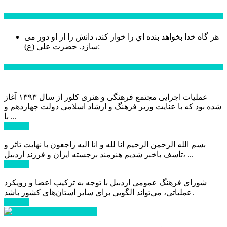
سخن روز
هر گاه خدا بخواهد بنده اي را خوار كند، دانش را از او دور می
حضرت علی (ع):
سازد.
اخبار ویژه
عملیات اجرایی مجتمع فرهنگی و هنری کلور از سال ۱۳۹۳ آغاز
شده بود که با عنایت وزیر فرهنگ و ارشاد اسلامی دولت چهاردهم و
با ...
ادامه ...
بسم الله الرحمن الرحیم انا لله و انا الیه راجعون با نهایت تاثر و
تاسف باخبر شدیم هنرمند برجسته ایران و فرزند اردبیل، ...
ادامه ...
شورای فرهنگ عمومی اردبیل با توجه به ترکیب اعضا و رویکرد
عملیاتی، می‌تواند الگویی برای سایر استان‌های کشور باشد.
ادامه ...