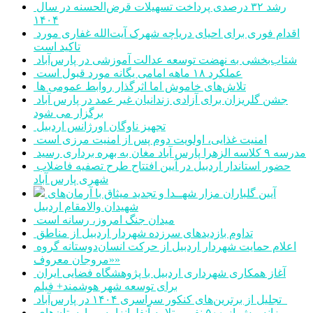
رشد ۳۲ درصدی پرداخت تسهیلات قرض‌الحسنه در سال
۱۴۰۴
اقدام فوری برای احیای دریاچه شهرک آیت‌الله غفاری مورد
تاکید است
شتاب‌بخشی به نهضت توسعه عدالت آموزشی در پارس‌آباد
عملکرد ۱۸ ماهه امامی یگانه مورد قبول است
تلاش‌های خاموش اما اثرگذار روابط عمومی ها
جشن گلریزان برای آزادی زندانیان غیر عمد در پارس آباد
برگزار می شود
تجهیز ناوگان اورژانس اردبیل
امنیت غذایی، اولویت دوم پس از امنیت مرزی است
مدرسه ۹ کلاسه الزهرا پارس آباد مغان به بهره برداری رسید
حضور استاندار اردبیل در آیین افتتاح طرح تصفیه فاضلاب
شهری پارس آباد
آیین گلباران مزار شهــدا و تجدید میثاق با آرمان‌های
شهیدان والامقام اردبیل
میدان جنگ امروز، رسانه است
تداوم بازدیدهای سرزده شهردار اردبیل از مناطق
اعلام حمایت شهردار اردبیل از حرکت انسان‌دوستانه گروه
«مروجان معروف»
آغاز همکاری شهرداری اردبیل با پژوهشگاه فضایی ایران
برای توسعه شهر هوشمند+ فیلم
تجلیل از برترین‌های کنکور سراسری ۱۴۰۴ در پارس‌آباد
روزانه بیش از ۵۰۰ نفر مبتلا به آنفلوانزا به بیمارستان‌های