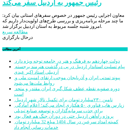
رئیس جمهور به اردبیل سفر می‌کند
معاون اجرایی رئیس جمهور در خصوص سفرهای استانی بیان کرد:
ما چند مرحله برنامه‌ریزی و بررسی طرح‌های اولویت‌دار داریم که
امروز شنبه جلسه مربوط به استان اردبیل برگزار شد.
مطالعه سریع
درحال بارگزاری
آخرین مطالب
دولت چهاردهم به فرهنگ و هنر در جامعه توجه ویژه دارد
پیام تسلیت استاندار اردبیل در پی درگذشت هنرمند برجسته
اردبیلی استاد اکبر عبدی
پیوند تمدنی ایران و آذربایجان موجب ارتقای امنیت ملی و
روابط ملت‌ها می‌شود
دوره صفویه نقطه عطف شکل‌گیری ایران مقتدر و متحد
است
تامین ۲۳۰میلیارد تومان برای تکمیل تالار شهر اردبیل
زپارس هاب فناوری ۵۰ هکتاری ایجاد می‌کند؛ اعلام آمادگی
برای جذب سرمایه‌گذاران و توسعه صنایع تبدیلی
پروژه راه‌آهن اردبیل حتی در دوران جنگ هم فعال بود
کمیته امداد سرعین در سال 1404 مبلغ 32 میلیارد تومان
خدمات رسانی انجام داد