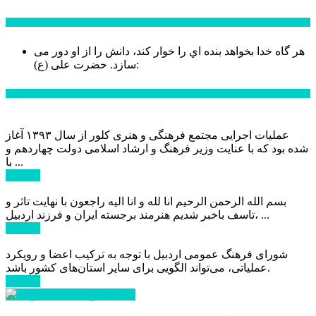
سخن روز
هر گاه خدا بخواهد بنده اي را خوار كند، دانش را از او دور می
حضرت علی (ع):
سازد.
اخبار ویژه
عملیات اجرایی مجتمع فرهنگی و هنری کلور از سال ۱۳۹۳ آغاز
شده بود که با عنایت وزیر فرهنگ و ارشاد اسلامی دولت چهاردهم و
با ...
ادامه ...
بسم الله الرحمن الرحیم انا لله و انا الیه راجعون با نهایت تاثر و
تاسف باخبر شدیم هنرمند برجسته ایران و فرزند اردبیل، ...
ادامه ...
شورای فرهنگ عمومی اردبیل با توجه به ترکیب اعضا و رویکرد
عملیاتی، می‌تواند الگویی برای سایر استان‌های کشور باشد.
ادامه ...