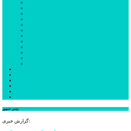
اردبیل
اصلاندوز
انگوت
بیله‌سوار
پارس‌آباد
خلخال
سرعین
کوثر
گرمی
مشکین‌شهر
نمین
نیر
عکس
فیلم
پیوندها
جستجوی پیشرفته
درباره ما
تماس با ما
رئیس جمهور
گزارش خبری: