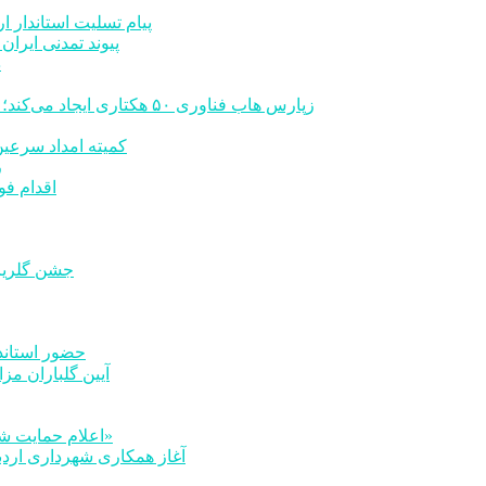
پیام تسلیت استاندار ا
پیوند تمدنی ایرا
د
زپارس هاب فناوری ۵۰ هکتاری ایجاد می‌کند؛ اعلام آمادگی برای جذب سرمایه‌گذاران و توسعه صنایع تبدیلی
کمیته امداد سرعین در سال 1404 مبلغ 32 میلیارد ت
رشد 
اقدام فو
جشن گلریزا
حضور استاندا
آیین گلباران مزا
اعلام حمایت شهردار اردبیل از حرکت انسان‌دوستانه گروه «مروجان معروف»
آغاز همکاری شهرداری اردب