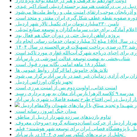
دولت چهاردهم به فرهنگ و هنر در جامعه توجه ویژه دارد
ردبیل در پی درگذشت هنرمند برجسته اردبیلی استاد اکبر عبدی
ن و آذربایجان موجب ارتقای امنیت ملی و روابط ملت‌ها می‌شود
وره صفویه نقطه عطف شکل‌گیری ایران مقتدر و متحد است
تامین ۲۳۰میلیارد تومان برای تکمیل تالار شهر اردبیل
پروژه راه‌آهن اردبیل حتی در دوران جنگ هم فعال بود
ومان خدمات رسانی انجام داد
۳۲ درصدی پرداخت تسهیلات قرض‌الحسنه در سال ۱۴۰۴
ری برای احیای دریاچه شهرک آیت‌الله غفاری مورد تاکید است
شتاب‌بخشی به نهضت توسعه عدالت آموزشی در پارس‌آباد
عملکرد ۱۸ ماهه امامی یگانه مورد قبول است
تلاش‌های خاموش اما اثرگذار روابط عمومی ها
ن برای آزادی زندانیان غیر عمد در پارس آباد برگزار می شود
تجهیز ناوگان اورژانس اردبیل
امنیت غذایی، اولویت دوم پس از امنیت مرزی است
مدرسه ۹ کلاسه الزهرا پارس آباد مغان به بهره برداری رسید
ر اردبیل در آیین افتتاح طرح تصفیه فاضلاب شهری پارس آباد
ر شهــدا و تجدید میثاق با آرمان‌های شهیدان والامقام اردبیل
میدان جنگ امروز، رسانه است
تداوم بازدیدهای سرزده شهردار اردبیل از مناطق
یل با پژوهشگاه فضایی ایران برای توسعه شهر هوشمند+ فیلم
تجلیل از برترین‌های کنکور سراسری ۱۴۰۴ در پارس‌آباد