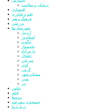
اجتماعی
پزشکی و سلامت
اقتصادی
علم و فناوری
فرهنگ و هنر
ورزشی
شهرستان‌ها
اردبیل
اصلاندوز
انگوت
بیله‌سوار
پارس‌آباد
خلخال
سرعین
کوثر
گرمی
مشکین‌شهر
نمین
نیر
عکس
فیلم
پیوندها
جستجوی پیشرفته
درباره ما