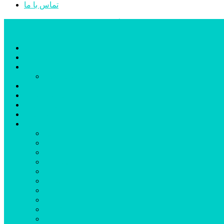
تماس با ما
پایگاه خبری تحلیلی قارتال
خانه
سیاسی
اجتماعی
پزشکی و سلامت
اقتصادی
علم و فناوری
فرهنگ و هنر
ورزشی
شهرستان‌ها
اردبیل
اصلاندوز
انگوت
بیله‌سوار
پارس‌آباد
خلخال
سرعین
کوثر
گرمی
مشکین‌شهر