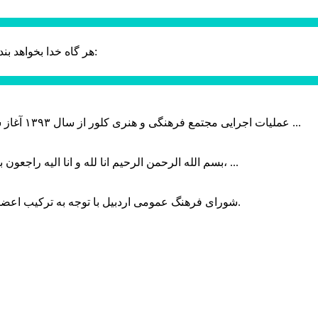
حضرت علی (ع):
هر گاه خدا بخواهد بند
عملیات اجرایی مجتمع فرهنگی و هنری کلور از سال ۱۳۹۳ آغاز شده بود که با عنایت وزیر فرهنگ و ارشاد اسلامی دولت چهاردهم و با ...
بسم الله الرحمن الرحیم انا لله و انا الیه راجعون با نهایت تاثر و تاسف باخبر شدیم هنرمند برجسته ایران و فرزند اردبیل، ...
شورای فرهنگ عمومی اردبیل با توجه به ترکیب اعضا و رویکرد عملیاتی، می‌تواند الگویی برای سایر استان‌های کشور باشد.