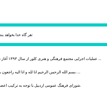
حضرت علی (ع):
هر گاه خدا بخواهد بند
عملیات اجرایی مجتمع فرهنگی و هنری کلور از سال ۱۳۹۳ آغاز شده بود که با عنایت وزیر فرهنگ و ارشاد اسلامی دولت چهاردهم و با ...
بسم الله الرحمن الرحیم انا لله و انا الیه راجعون با نهایت تاثر و تاسف باخبر شدیم هنرمند برجسته ایران و فرزند اردبیل، ...
شورای فرهنگ عمومی اردبیل با توجه به ترکیب اعضا و رویکرد عملیاتی، می‌تواند الگویی برای سایر استان‌های کشور باشد.