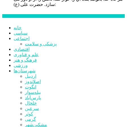
حضرت علی (ع):
سازد.
اخبار ویژه
خانه
سیاسی
اجتماعی
پزشکی و سلامت
اقتصادی
علم و فناوری
فرهنگ و هنر
ورزشی
شهرستان‌ها
اردبیل
اصلاندوز
انگوت
بیله‌سوار
پارس‌آباد
خلخال
سرعین
کوثر
گرمی
مشکین‌شهر