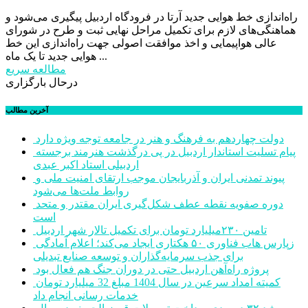
راه‌اندازی خط هوایی جدید آرتا در فرودگاه اردبیل پیگیری می‌شود و
هماهنگی‌های لازم برای تکمیل مراحل نهایی ثبت و طرح در شورای
عالی هواپیمایی و اخذ موافقت اصولی جهت راه‌اندازی این خط
هوایی جدید تا یک ماه ...
مطالعه سریع
درحال بارگزاری
آخرین مطالب
دولت چهاردهم به فرهنگ و هنر در جامعه توجه ویژه دارد
پیام تسلیت استاندار اردبیل در پی درگذشت هنرمند برجسته
اردبیلی استاد اکبر عبدی
پیوند تمدنی ایران و آذربایجان موجب ارتقای امنیت ملی و
روابط ملت‌ها می‌شود
دوره صفویه نقطه عطف شکل‌گیری ایران مقتدر و متحد
است
تامین ۲۳۰میلیارد تومان برای تکمیل تالار شهر اردبیل
زپارس هاب فناوری ۵۰ هکتاری ایجاد می‌کند؛ اعلام آمادگی
برای جذب سرمایه‌گذاران و توسعه صنایع تبدیلی
پروژه راه‌آهن اردبیل حتی در دوران جنگ هم فعال بود
کمیته امداد سرعین در سال 1404 مبلغ 32 میلیارد تومان
خدمات رسانی انجام داد