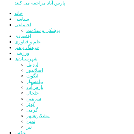
پارس آباد مراجعه می کنند
خانه
سیاسی
اجتماعی
پزشکی و سلامت
اقتصادی
علم و فناوری
فرهنگ و هنر
ورزشی
شهرستان‌ها
اردبیل
اصلاندوز
انگوت
بیله‌سوار
پارس‌آباد
خلخال
سرعین
کوثر
گرمی
مشکین‌شهر
نمین
نیر
عکس