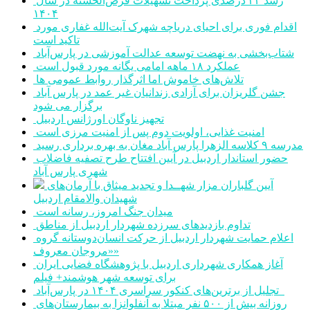
رشد ۳۲ درصدی پرداخت تسهیلات قرض‌الحسنه در سال
۱۴۰۴
اقدام فوری برای احیای دریاچه شهرک آیت‌الله غفاری مورد
تاکید است
شتاب‌بخشی به نهضت توسعه عدالت آموزشی در پارس‌آباد
عملکرد ۱۸ ماهه امامی یگانه مورد قبول است
تلاش‌های خاموش اما اثرگذار روابط عمومی ها
جشن گلریزان برای آزادی زندانیان غیر عمد در پارس آباد
برگزار می شود
تجهیز ناوگان اورژانس اردبیل
امنیت غذایی، اولویت دوم پس از امنیت مرزی است
مدرسه ۹ کلاسه الزهرا پارس آباد مغان به بهره برداری رسید
حضور استاندار اردبیل در آیین افتتاح طرح تصفیه فاضلاب
شهری پارس آباد
آیین گلباران مزار شهــدا و تجدید میثاق با آرمان‌های
شهیدان والامقام اردبیل
میدان جنگ امروز، رسانه است
تداوم بازدیدهای سرزده شهردار اردبیل از مناطق
اعلام حمایت شهردار اردبیل از حرکت انسان‌دوستانه گروه
«مروجان معروف»
آغاز همکاری شهرداری اردبیل با پژوهشگاه فضایی ایران
برای توسعه شهر هوشمند+ فیلم
تجلیل از برترین‌های کنکور سراسری ۱۴۰۴ در پارس‌آباد
روزانه بیش از ۵۰۰ نفر مبتلا به آنفلوانزا به بیمارستان‌های