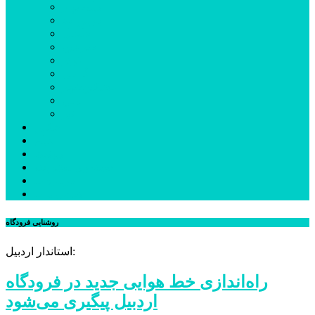
بیله‌سوار
پارس‌آباد
خلخال
سرعین
کوثر
گرمی
مشکین‌شهر
نمین
نیر
عکس
فیلم
پیوندها
جستجوی پیشرفته
درباره ما
تماس با ما
روشنایی فرودگاه
استاندار اردبیل:
راه‌اندازی خط هوایی جدید در فرودگاه
اردبیل پیگیری می‌شود