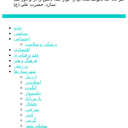
حضرت علی (ع):
سازد.
اخبار ویژه
خانه
سیاسی
اجتماعی
پزشکی و سلامت
اقتصادی
علم و فناوری
فرهنگ و هنر
ورزشی
شهرستان‌ها
اردبیل
اصلاندوز
انگوت
بیله‌سوار
پارس‌آباد
خلخال
سرعین
کوثر
گرمی
مشکین‌شهر