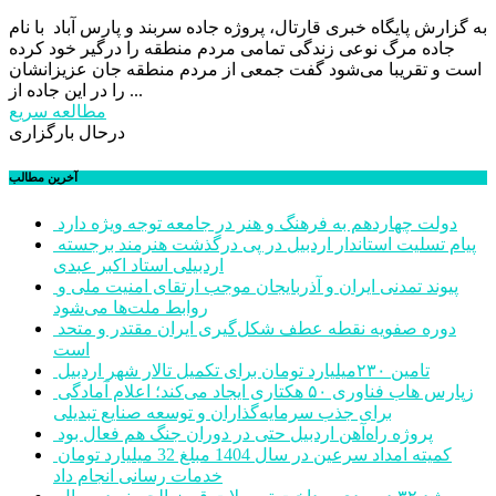
به گزارش پایگاه خبری قارتال، پروژه جاده‌ سربند و پارس آباد با نام
جاده مرگ نوعی زندگی تمامی مردم منطقه را درگیر خود کرده
است و تقریبا می‌شود گفت جمعی از مردم منطقه جان عزیزانشان
را در این جاده از ...
مطالعه سریع
درحال بارگزاری
آخرین مطالب
دولت چهاردهم به فرهنگ و هنر در جامعه توجه ویژه دارد
پیام تسلیت استاندار اردبیل در پی درگذشت هنرمند برجسته
اردبیلی استاد اکبر عبدی
پیوند تمدنی ایران و آذربایجان موجب ارتقای امنیت ملی و
روابط ملت‌ها می‌شود
دوره صفویه نقطه عطف شکل‌گیری ایران مقتدر و متحد
است
تامین ۲۳۰میلیارد تومان برای تکمیل تالار شهر اردبیل
زپارس هاب فناوری ۵۰ هکتاری ایجاد می‌کند؛ اعلام آمادگی
برای جذب سرمایه‌گذاران و توسعه صنایع تبدیلی
پروژه راه‌آهن اردبیل حتی در دوران جنگ هم فعال بود
کمیته امداد سرعین در سال 1404 مبلغ 32 میلیارد تومان
خدمات رسانی انجام داد