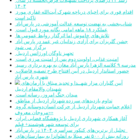
رشد ۳۲ درصدی پرداخت تسهیلات قرض‌الحسنه در سال
۱۴۰۴
اقدام فوری برای احیای دریاچه شهرک آیت‌الله غفاری مورد
تاکید است
شتاب‌بخشی به نهضت توسعه عدالت آموزشی در پارس‌آباد
عملکرد ۱۸ ماهه امامی یگانه مورد قبول است
تلاش‌های خاموش اما اثرگذار روابط عمومی ها
جشن گلریزان برای آزادی زندانیان غیر عمد در پارس آباد
برگزار می شود
تجهیز ناوگان اورژانس اردبیل
امنیت غذایی، اولویت دوم پس از امنیت مرزی است
مدرسه ۹ کلاسه الزهرا پارس آباد مغان به بهره برداری رسید
حضور استاندار اردبیل در آیین افتتاح طرح تصفیه فاضلاب
شهری پارس آباد
آیین گلباران مزار شهــدا و تجدید میثاق با آرمان‌های
شهیدان والامقام اردبیل
میدان جنگ امروز، رسانه است
تداوم بازدیدهای سرزده شهردار اردبیل از مناطق
اعلام حمایت شهردار اردبیل از حرکت انسان‌دوستانه گروه
«مروجان معروف»
آغاز همکاری شهرداری اردبیل با پژوهشگاه فضایی ایران
برای توسعه شهر هوشمند+ فیلم
تجلیل از برترین‌های کنکور سراسری ۱۴۰۴ در پارس‌آباد
روزانه بیش از ۵۰۰ نفر مبتلا به آنفلوانزا به بیمارستان‌های