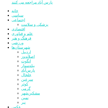
پارس آباد مراجعه می کنند
خانه
سیاسی
اجتماعی
پزشکی و سلامت
اقتصادی
علم و فناوری
فرهنگ و هنر
ورزشی
شهرستان‌ها
اردبیل
اصلاندوز
انگوت
بیله‌سوار
پارس‌آباد
خلخال
سرعین
کوثر
گرمی
مشکین‌شهر
نمین
نیر
عکس