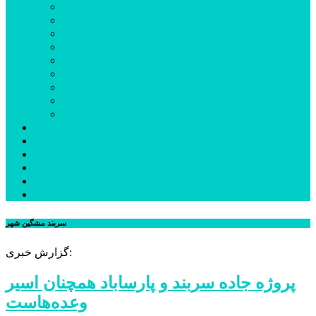
بیله‌سوار
پارس‌آباد
خلخال
سرعین
کوثر
گرمی
مشکین‌شهر
نمین
نیر
عکس
فیلم
پیوندها
جستجوی پیشرفته
درباره ما
تماس با ما
سربند مشگین شهر
گزارش خبری:
پروژه جاده‌ سربند و پارساباد همچنان اسیر
وعده‌هاست