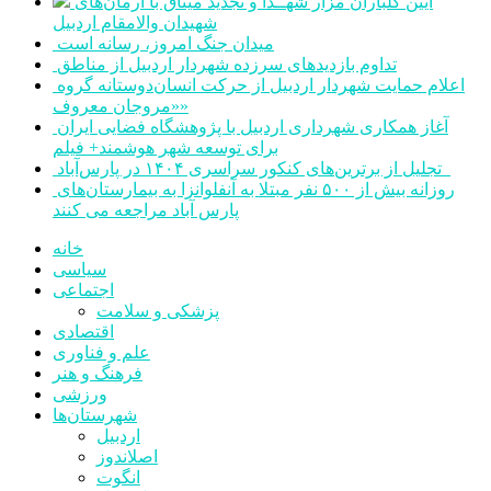
آیین گلباران مزار شهــدا و تجدید میثاق با آرمان‌های
شهیدان والامقام اردبیل
میدان جنگ امروز، رسانه است
تداوم بازدیدهای سرزده شهردار اردبیل از مناطق
اعلام حمایت شهردار اردبیل از حرکت انسان‌دوستانه گروه
«مروجان معروف»
آغاز همکاری شهرداری اردبیل با پژوهشگاه فضایی ایران
برای توسعه شهر هوشمند+ فیلم
تجلیل از برترین‌های کنکور سراسری ۱۴۰۴ در پارس‌آباد
روزانه بیش از ۵۰۰ نفر مبتلا به آنفلوانزا به بیمارستان‌های
پارس آباد مراجعه می کنند
خانه
سیاسی
اجتماعی
پزشکی و سلامت
اقتصادی
علم و فناوری
فرهنگ و هنر
ورزشی
شهرستان‌ها
اردبیل
اصلاندوز
انگوت