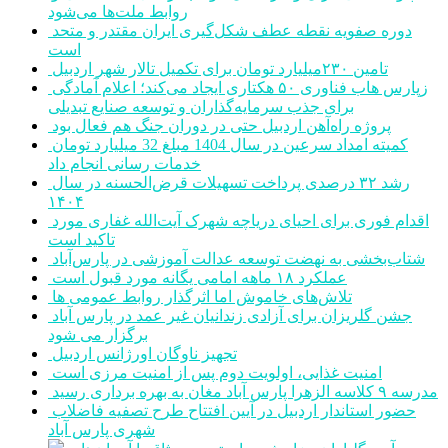
روابط ملت‌ها می‌شود
دوره صفویه نقطه عطف شکل‌گیری ایران مقتدر و متحد
است
تامین ۲۳۰میلیارد تومان برای تکمیل تالار شهر اردبیل
زپارس هاب فناوری ۵۰ هکتاری ایجاد می‌کند؛ اعلام آمادگی
برای جذب سرمایه‌گذاران و توسعه صنایع تبدیلی
پروژه راه‌آهن اردبیل حتی در دوران جنگ هم فعال بود
کمیته امداد سرعین در سال 1404 مبلغ 32 میلیارد تومان
خدمات رسانی انجام داد
رشد ۳۲ درصدی پرداخت تسهیلات قرض‌الحسنه در سال
۱۴۰۴
اقدام فوری برای احیای دریاچه شهرک آیت‌الله غفاری مورد
تاکید است
شتاب‌بخشی به نهضت توسعه عدالت آموزشی در پارس‌آباد
عملکرد ۱۸ ماهه امامی یگانه مورد قبول است
تلاش‌های خاموش اما اثرگذار روابط عمومی ها
جشن گلریزان برای آزادی زندانیان غیر عمد در پارس آباد
برگزار می شود
تجهیز ناوگان اورژانس اردبیل
امنیت غذایی، اولویت دوم پس از امنیت مرزی است
مدرسه ۹ کلاسه الزهرا پارس آباد مغان به بهره برداری رسید
حضور استاندار اردبیل در آیین افتتاح طرح تصفیه فاضلاب
شهری پارس آباد