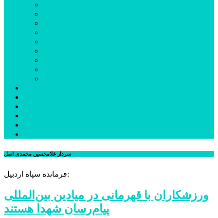
بیله‌سوار
پارس‌آباد
خلخال
سرعین
کوثر
گرمی
مشکین‌شهر
نمین
نیر
عکس
فیلم
پیوندها
جستجوی پیشرفته
درباره ما
تماس با ما
سردار غلامحسین محمدی اصل
فرمانده سپاه اردبیل:
ورزشکاران با قهرمانی در میادین بین‌المللی
پیام‌رسان شهدا هستند