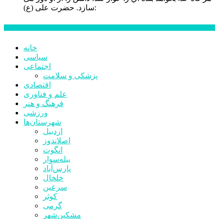
حضرت علی (ع):
سازد.
اخبار ویژه
خانه
سیاسی
اجتماعی
پزشکی و سلامت
اقتصادی
علم و فناوری
فرهنگ و هنر
ورزشی
شهرستان‌ها
اردبیل
اصلاندوز
انگوت
بیله‌سوار
پارس‌آباد
خلخال
سرعین
کوثر
گرمی
مشکین‌شهر