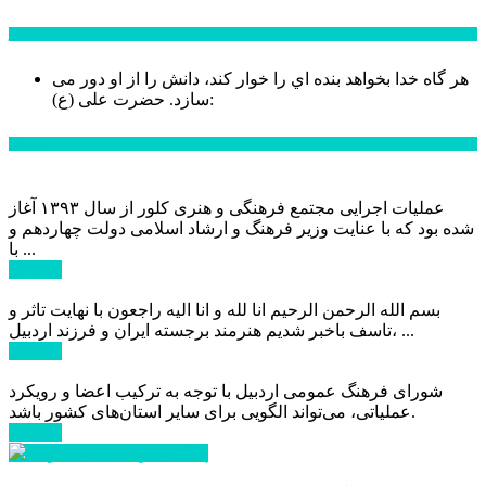
سخن روز
هر گاه خدا بخواهد بنده اي را خوار كند، دانش را از او دور می
حضرت علی (ع):
سازد.
اخبار ویژه
عملیات اجرایی مجتمع فرهنگی و هنری کلور از سال ۱۳۹۳ آغاز
شده بود که با عنایت وزیر فرهنگ و ارشاد اسلامی دولت چهاردهم و
با ...
ادامه ...
بسم الله الرحمن الرحیم انا لله و انا الیه راجعون با نهایت تاثر و
تاسف باخبر شدیم هنرمند برجسته ایران و فرزند اردبیل، ...
ادامه ...
شورای فرهنگ عمومی اردبیل با توجه به ترکیب اعضا و رویکرد
عملیاتی، می‌تواند الگویی برای سایر استان‌های کشور باشد.
ادامه ...