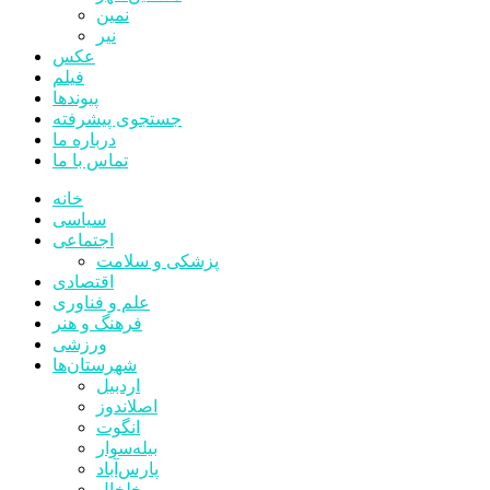
نمین
نیر
عکس
فیلم
پیوندها
جستجوی پیشرفته
درباره ما
تماس با ما
خانه
سیاسی
اجتماعی
پزشکی و سلامت
اقتصادی
علم و فناوری
فرهنگ و هنر
ورزشی
شهرستان‌ها
اردبیل
اصلاندوز
انگوت
بیله‌سوار
پارس‌آباد
خلخال