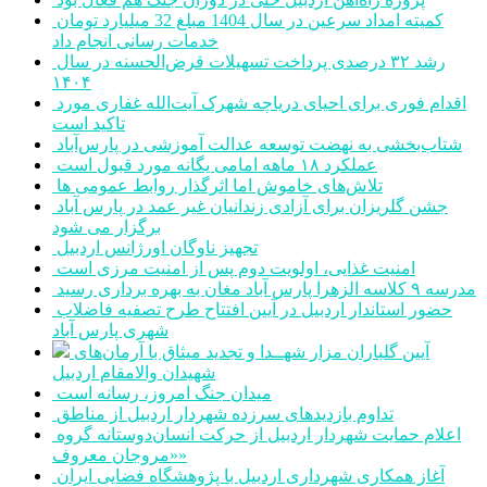
کمیته امداد سرعین در سال 1404 مبلغ 32 میلیارد تومان
خدمات رسانی انجام داد
رشد ۳۲ درصدی پرداخت تسهیلات قرض‌الحسنه در سال
۱۴۰۴
اقدام فوری برای احیای دریاچه شهرک آیت‌الله غفاری مورد
تاکید است
شتاب‌بخشی به نهضت توسعه عدالت آموزشی در پارس‌آباد
عملکرد ۱۸ ماهه امامی یگانه مورد قبول است
تلاش‌های خاموش اما اثرگذار روابط عمومی ها
جشن گلریزان برای آزادی زندانیان غیر عمد در پارس آباد
برگزار می شود
تجهیز ناوگان اورژانس اردبیل
امنیت غذایی، اولویت دوم پس از امنیت مرزی است
مدرسه ۹ کلاسه الزهرا پارس آباد مغان به بهره برداری رسید
حضور استاندار اردبیل در آیین افتتاح طرح تصفیه فاضلاب
شهری پارس آباد
آیین گلباران مزار شهــدا و تجدید میثاق با آرمان‌های
شهیدان والامقام اردبیل
میدان جنگ امروز، رسانه است
تداوم بازدیدهای سرزده شهردار اردبیل از مناطق
اعلام حمایت شهردار اردبیل از حرکت انسان‌دوستانه گروه
«مروجان معروف»
آغاز همکاری شهرداری اردبیل با پژوهشگاه فضایی ایران