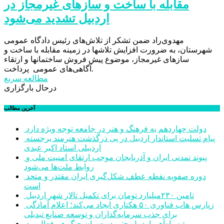
مقابله با ساخت و سازهای غیرمجاز در
مهدوی‌راد ضمن تشکر از تلاش‌های رئیس دادگاه عمومی
شهرستان، به ضرورت افزایش تلاشها در زمینه مقابله با ساخت و
سازهای غیرمجاز، موضوع پیش فروش ساختمانها و ارتقاء
آگاهی‌های عمومی پرداخت.
مطالعه سریع
درحال بارگزاری
آخرین مطالب
دولت چهاردهم به فرهنگ و هنر در جامعه توجه ویژه دارد
پیام تسلیت استاندار اردبیل در پی درگذشت هنرمند برجسته
اردبیلی استاد اکبر عبدی
پیوند تمدنی ایران و آذربایجان موجب ارتقای امنیت ملی و
روابط ملت‌ها می‌شود
دوره صفویه نقطه عطف شکل‌گیری ایران مقتدر و متحد
است
تامین ۲۳۰میلیارد تومان برای تکمیل تالار شهر اردبیل
زپارس هاب فناوری ۵۰ هکتاری ایجاد می‌کند؛ اعلام آمادگی
برای جذب سرمایه‌گذاران و توسعه صنایع تبدیلی
پروژه راه‌آهن اردبیل حتی در دوران جنگ هم فعال بود