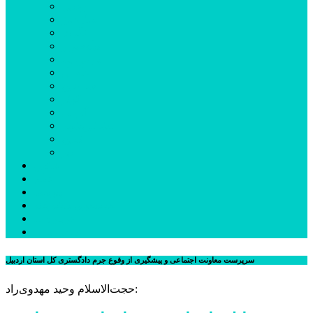
اردبیل
اصلاندوز
انگوت
بیله‌سوار
پارس‌آباد
خلخال
سرعین
کوثر
گرمی
مشکین‌شهر
نمین
نیر
عکس
فیلم
پیوندها
جستجوی پیشرفته
درباره ما
تماس با ما
سرپرست معاونت اجتماعی و پیشگیری از وقوع جرم دادگستری کل استان اردبیل
حجت‌الاسلام وحید مهدوی‌راد: