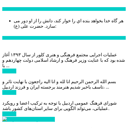
سخن روز
هر گاه خدا بخواهد بنده اي را خوار كند، دانش را از او دور می
حضرت علی (ع):
سازد.
اخبار ویژه
عملیات اجرایی مجتمع فرهنگی و هنری کلور از سال ۱۳۹۳ آغاز
شده بود که با عنایت وزیر فرهنگ و ارشاد اسلامی دولت چهاردهم و
با ...
ادامه ...
بسم الله الرحمن الرحیم انا لله و انا الیه راجعون با نهایت تاثر و
تاسف باخبر شدیم هنرمند برجسته ایران و فرزند اردبیل، ...
ادامه ...
شورای فرهنگ عمومی اردبیل با توجه به ترکیب اعضا و رویکرد
عملیاتی، می‌تواند الگویی برای سایر استان‌های کشور باشد.
ادامه ...