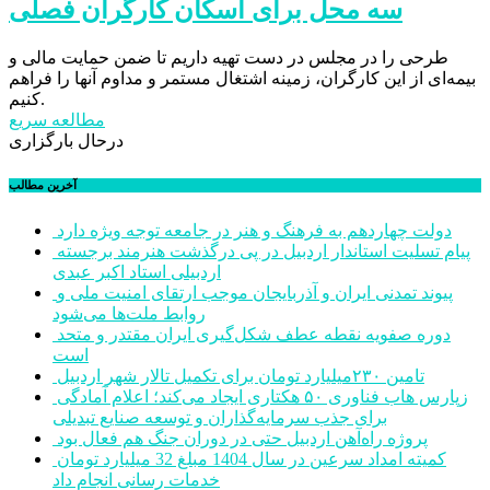
سه محل برای اسکان کارگران فصلی
طرحی را در مجلس در دست تهیه داریم تا ضمن حمایت مالی و
بیمه‌ای از این کارگران، زمینه اشتغال مستمر و مداوم آنها را فراهم
کنیم.
مطالعه سریع
درحال بارگزاری
آخرین مطالب
دولت چهاردهم به فرهنگ و هنر در جامعه توجه ویژه دارد
پیام تسلیت استاندار اردبیل در پی درگذشت هنرمند برجسته
اردبیلی استاد اکبر عبدی
پیوند تمدنی ایران و آذربایجان موجب ارتقای امنیت ملی و
روابط ملت‌ها می‌شود
دوره صفویه نقطه عطف شکل‌گیری ایران مقتدر و متحد
است
تامین ۲۳۰میلیارد تومان برای تکمیل تالار شهر اردبیل
زپارس هاب فناوری ۵۰ هکتاری ایجاد می‌کند؛ اعلام آمادگی
برای جذب سرمایه‌گذاران و توسعه صنایع تبدیلی
پروژه راه‌آهن اردبیل حتی در دوران جنگ هم فعال بود
کمیته امداد سرعین در سال 1404 مبلغ 32 میلیارد تومان
خدمات رسانی انجام داد