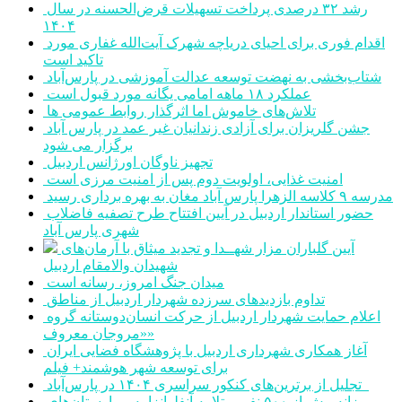
رشد ۳۲ درصدی پرداخت تسهیلات قرض‌الحسنه در سال
۱۴۰۴
اقدام فوری برای احیای دریاچه شهرک آیت‌الله غفاری مورد
تاکید است
شتاب‌بخشی به نهضت توسعه عدالت آموزشی در پارس‌آباد
عملکرد ۱۸ ماهه امامی یگانه مورد قبول است
تلاش‌های خاموش اما اثرگذار روابط عمومی ها
جشن گلریزان برای آزادی زندانیان غیر عمد در پارس آباد
برگزار می شود
تجهیز ناوگان اورژانس اردبیل
امنیت غذایی، اولویت دوم پس از امنیت مرزی است
مدرسه ۹ کلاسه الزهرا پارس آباد مغان به بهره برداری رسید
حضور استاندار اردبیل در آیین افتتاح طرح تصفیه فاضلاب
شهری پارس آباد
آیین گلباران مزار شهــدا و تجدید میثاق با آرمان‌های
شهیدان والامقام اردبیل
میدان جنگ امروز، رسانه است
تداوم بازدیدهای سرزده شهردار اردبیل از مناطق
اعلام حمایت شهردار اردبیل از حرکت انسان‌دوستانه گروه
«مروجان معروف»
آغاز همکاری شهرداری اردبیل با پژوهشگاه فضایی ایران
برای توسعه شهر هوشمند+ فیلم
تجلیل از برترین‌های کنکور سراسری ۱۴۰۴ در پارس‌آباد
روزانه بیش از ۵۰۰ نفر مبتلا به آنفلوانزا به بیمارستان‌های