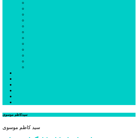
اردبیل
اصلاندوز
انگوت
بیله‌سوار
پارس‌آباد
خلخال
سرعین
کوثر
گرمی
مشکین‌شهر
نمین
نیر
عکس
فیلم
پیوندها
جستجوی پیشرفته
درباره ما
تماس با ما
سیدکاظم موسوی
سید کاظم موسوی