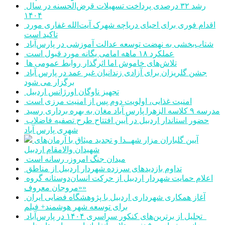
رشد ۳۲ درصدی پرداخت تسهیلات قرض‌الحسنه در سال
۱۴۰۴
اقدام فوری برای احیای دریاچه شهرک آیت‌الله غفاری مورد
تاکید است
شتاب‌بخشی به نهضت توسعه عدالت آموزشی در پارس‌آباد
عملکرد ۱۸ ماهه امامی یگانه مورد قبول است
تلاش‌های خاموش اما اثرگذار روابط عمومی ها
جشن گلریزان برای آزادی زندانیان غیر عمد در پارس آباد
برگزار می شود
تجهیز ناوگان اورژانس اردبیل
امنیت غذایی، اولویت دوم پس از امنیت مرزی است
مدرسه ۹ کلاسه الزهرا پارس آباد مغان به بهره برداری رسید
حضور استاندار اردبیل در آیین افتتاح طرح تصفیه فاضلاب
شهری پارس آباد
آیین گلباران مزار شهــدا و تجدید میثاق با آرمان‌های
شهیدان والامقام اردبیل
میدان جنگ امروز، رسانه است
تداوم بازدیدهای سرزده شهردار اردبیل از مناطق
اعلام حمایت شهردار اردبیل از حرکت انسان‌دوستانه گروه
«مروجان معروف»
آغاز همکاری شهرداری اردبیل با پژوهشگاه فضایی ایران
برای توسعه شهر هوشمند+ فیلم
تجلیل از برترین‌های کنکور سراسری ۱۴۰۴ در پارس‌آباد