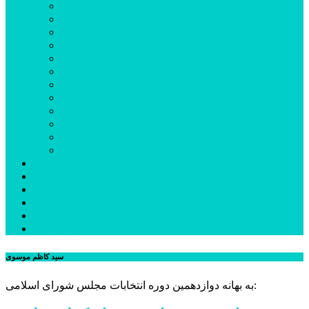
اردبیل
اصلاندوز
انگوت
بیله‌سوار
پارس‌آباد
خلخال
سرعین
کوثر
گرمی
مشکین‌شهر
نمین
نیر
عکس
فیلم
پیوندها
جستجوی پیشرفته
درباره ما
تماس با ما
سید کاظم موسوی
به بهانه دوازدهمین دوره انتخابات مجلس شورای اسلامی: