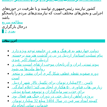
کشور نیازمند رئیس‌جمهوری توانمند و با ظرفیت‌ در حوزه‌های
اجرایی و بخش‌های مختلف است که نیازمندی‌های مردم را پاسخگو
باشد.
مطالعه سریع
درحال بارگزاری
صفحه‌بندی
بعدی
2
1
نوشته‌ها
آخرین مطالب
دولت چهاردهم به فرهنگ و هنر در جامعه توجه ویژه دارد
پیام تسلیت استاندار اردبیل در پی درگذشت هنرمند برجسته
اردبیلی استاد اکبر عبدی
پیوند تمدنی ایران و آذربایجان موجب ارتقای امنیت ملی و
روابط ملت‌ها می‌شود
دوره صفویه نقطه عطف شکل‌گیری ایران مقتدر و متحد
است
تامین ۲۳۰میلیارد تومان برای تکمیل تالار شهر اردبیل
زپارس هاب فناوری ۵۰ هکتاری ایجاد می‌کند؛ اعلام آمادگی
برای جذب سرمایه‌گذاران و توسعه صنایع تبدیلی
پروژه راه‌آهن اردبیل حتی در دوران جنگ هم فعال بود
کمیته امداد سرعین در سال 1404 مبلغ 32 میلیارد تومان
خدمات رسانی انجام داد