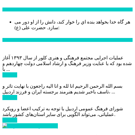
سخن روز
هر گاه خدا بخواهد بنده اي را خوار كند، دانش را از او دور می
حضرت علی (ع):
سازد.
اخبار ویژه
عملیات اجرایی مجتمع فرهنگی و هنری کلور از سال ۱۳۹۳ آغاز
شده بود که با عنایت وزیر فرهنگ و ارشاد اسلامی دولت چهاردهم و
با ...
ادامه ...
بسم الله الرحمن الرحیم انا لله و انا الیه راجعون با نهایت تاثر و
تاسف باخبر شدیم هنرمند برجسته ایران و فرزند اردبیل، ...
ادامه ...
شورای فرهنگ عمومی اردبیل با توجه به ترکیب اعضا و رویکرد
عملیاتی، می‌تواند الگویی برای سایر استان‌های کشور باشد.
ادامه ...