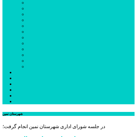
اردبیل
اصلاندوز
انگوت
بیله‌سوار
پارس‌آباد
خلخال
سرعین
کوثر
گرمی
مشکین‌شهر
نمین
نیر
عکس
فیلم
پیوندها
جستجوی پیشرفته
درباره ما
تماس با ما
شهرستان نمین
در جلسه شورای اداری شهرستان نمین انجام گرفت؛