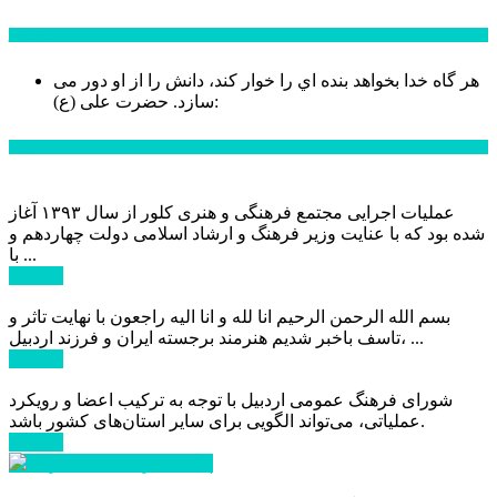
سخن روز
هر گاه خدا بخواهد بنده اي را خوار كند، دانش را از او دور می
حضرت علی (ع):
سازد.
اخبار ویژه
عملیات اجرایی مجتمع فرهنگی و هنری کلور از سال ۱۳۹۳ آغاز
شده بود که با عنایت وزیر فرهنگ و ارشاد اسلامی دولت چهاردهم و
با ...
ادامه ...
بسم الله الرحمن الرحیم انا لله و انا الیه راجعون با نهایت تاثر و
تاسف باخبر شدیم هنرمند برجسته ایران و فرزند اردبیل، ...
ادامه ...
شورای فرهنگ عمومی اردبیل با توجه به ترکیب اعضا و رویکرد
عملیاتی، می‌تواند الگویی برای سایر استان‌های کشور باشد.
ادامه ...