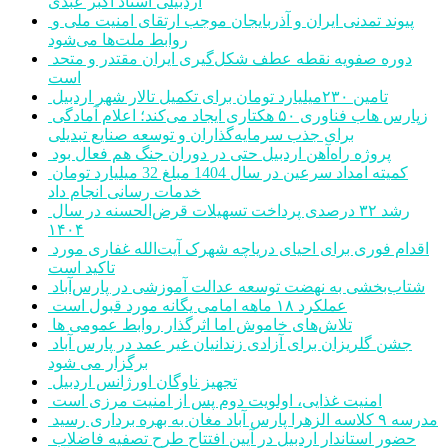
اردبیلی استاد اکبر عبدی
پیوند تمدنی ایران و آذربایجان موجب ارتقای امنیت ملی و
روابط ملت‌ها می‌شود
دوره صفویه نقطه عطف شکل‌گیری ایران مقتدر و متحد
است
تامین ۲۳۰میلیارد تومان برای تکمیل تالار شهر اردبیل
زپارس هاب فناوری ۵۰ هکتاری ایجاد می‌کند؛ اعلام آمادگی
برای جذب سرمایه‌گذاران و توسعه صنایع تبدیلی
پروژه راه‌آهن اردبیل حتی در دوران جنگ هم فعال بود
کمیته امداد سرعین در سال 1404 مبلغ 32 میلیارد تومان
خدمات رسانی انجام داد
رشد ۳۲ درصدی پرداخت تسهیلات قرض‌الحسنه در سال
۱۴۰۴
اقدام فوری برای احیای دریاچه شهرک آیت‌الله غفاری مورد
تاکید است
شتاب‌بخشی به نهضت توسعه عدالت آموزشی در پارس‌آباد
عملکرد ۱۸ ماهه امامی یگانه مورد قبول است
تلاش‌های خاموش اما اثرگذار روابط عمومی ها
جشن گلریزان برای آزادی زندانیان غیر عمد در پارس آباد
برگزار می شود
تجهیز ناوگان اورژانس اردبیل
امنیت غذایی، اولویت دوم پس از امنیت مرزی است
مدرسه ۹ کلاسه الزهرا پارس آباد مغان به بهره برداری رسید
حضور استاندار اردبیل در آیین افتتاح طرح تصفیه فاضلاب