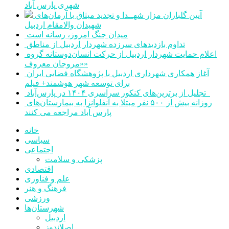
شهری پارس آباد
آیین گلباران مزار شهــدا و تجدید میثاق با آرمان‌های
شهیدان والامقام اردبیل
میدان جنگ امروز، رسانه است
تداوم بازدیدهای سرزده شهردار اردبیل از مناطق
اعلام حمایت شهردار اردبیل از حرکت انسان‌دوستانه گروه
«مروجان معروف»
آغاز همکاری شهرداری اردبیل با پژوهشگاه فضایی ایران
برای توسعه شهر هوشمند+ فیلم
تجلیل از برترین‌های کنکور سراسری ۱۴۰۴ در پارس‌آباد
روزانه بیش از ۵۰۰ نفر مبتلا به آنفلوانزا به بیمارستان‌های
پارس آباد مراجعه می کنند
خانه
سیاسی
اجتماعی
پزشکی و سلامت
اقتصادی
علم و فناوری
فرهنگ و هنر
ورزشی
شهرستان‌ها
اردبیل
اصلاندوز