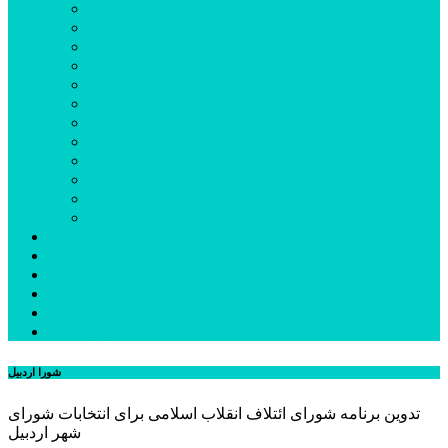
اردبیل
اصلاندوز
انگوت
بیله‌سوار
پارس‌آباد
خلخال
سرعین
کوثر
گرمی
مشکین‌شهر
نمین
نیر
عکس
فیلم
پیوندها
جستجوی پیشرفته
درباره ما
تماس با ما
شورا اردبیل
تدوین برنامه شورای ائتلاف انقلاب اسلامی برای انتخابات شورای
شهر اردبیل