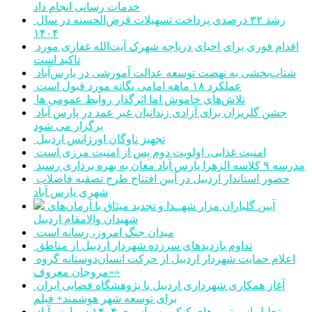
خدمات رسانی انجام داد
رشد ۳۲ درصدی پرداخت تسهیلات قرض‌الحسنه در سال
۱۴۰۴
اقدام فوری برای احیای دریاچه شهرک آیت‌الله غفاری مورد
تاکید است
شتاب‌بخشی به نهضت توسعه عدالت آموزشی در پارس‌آباد
عملکرد ۱۸ ماهه امامی یگانه مورد قبول است
تلاش‌های خاموش اما اثرگذار روابط عمومی ها
جشن گلریزان برای آزادی زندانیان غیر عمد در پارس آباد
برگزار می شود
تجهیز ناوگان اورژانس اردبیل
امنیت غذایی، اولویت دوم پس از امنیت مرزی است
مدرسه ۹ کلاسه الزهرا پارس آباد مغان به بهره برداری رسید
حضور استاندار اردبیل در آیین افتتاح طرح تصفیه فاضلاب
شهری پارس آباد
آیین گلباران مزار شهــدا و تجدید میثاق با آرمان‌های
شهیدان والامقام اردبیل
میدان جنگ امروز، رسانه است
تداوم بازدیدهای سرزده شهردار اردبیل از مناطق
اعلام حمایت شهردار اردبیل از حرکت انسان‌دوستانه گروه
«مروجان معروف»
آغاز همکاری شهرداری اردبیل با پژوهشگاه فضایی ایران
برای توسعه شهر هوشمند+ فیلم
تجلیل از برترین‌های کنکور سراسری ۱۴۰۴ در پارس‌آباد