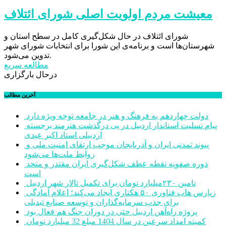
معیشت مردم اولویت اصلی شورای ائتلاف
شورای ائتلاف در حال شکل‌گیری کامل در سطح استان و
شهرستان‌ها است و برنامه‌ی این شورا برای انتخابات شورای شهر
تدوین می‌شود.
مطالعه سریع
درحال بارگزاری
آخرین مطالب
دولت چهاردهم به فرهنگ و هنر در جامعه توجه ویژه دارد
پیام تسلیت استاندار اردبیل در پی درگذشت هنرمند برجسته
اردبیلی استاد اکبر عبدی
پیوند تمدنی ایران و آذربایجان موجب ارتقای امنیت ملی و
روابط ملت‌ها می‌شود
دوره صفویه نقطه عطف شکل‌گیری ایران مقتدر و متحد
است
تامین ۲۳۰میلیارد تومان برای تکمیل تالار شهر اردبیل
زپارس هاب فناوری ۵۰ هکتاری ایجاد می‌کند؛ اعلام آمادگی
برای جذب سرمایه‌گذاران و توسعه صنایع تبدیلی
پروژه راه‌آهن اردبیل حتی در دوران جنگ هم فعال بود
کمیته امداد سرعین در سال 1404 مبلغ 32 میلیارد تومان