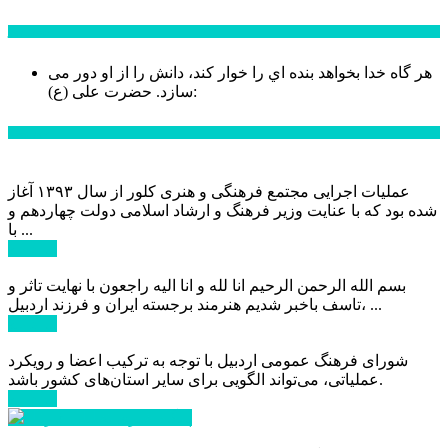
سخن روز
هر گاه خدا بخواهد بنده اي را خوار كند، دانش را از او دور می
حضرت علی (ع):
سازد.
اخبار ویژه
عملیات اجرایی مجتمع فرهنگی و هنری کلور از سال ۱۳۹۳ آغاز
شده بود که با عنایت وزیر فرهنگ و ارشاد اسلامی دولت چهاردهم و
با ...
ادامه ...
بسم الله الرحمن الرحیم انا لله و انا الیه راجعون با نهایت تاثر و
تاسف باخبر شدیم هنرمند برجسته ایران و فرزند اردبیل، ...
ادامه ...
شورای فرهنگ عمومی اردبیل با توجه به ترکیب اعضا و رویکرد
عملیاتی، می‌تواند الگویی برای سایر استان‌های کشور باشد.
ادامه ...