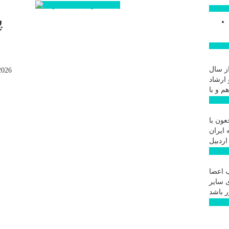
ن روز
پ
ار ویژه
ز سال
2026
 ارشاد
 ...
عون با
 ایران
 ...
 اعضا
ی سایر
 ...