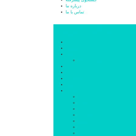
درباره ما
تماس با ما
بری تحلیلی قارتال
خانه
سیاسی
اجتماعی
پزشکی و سلامت
اقتصادی
علم و فناوری
فرهنگ و هنر
ورزشی
شهرستان‌ها
اردبیل
اصلاندوز
انگوت
بیله‌سوار
پارس‌آباد
خلخال
سرعین