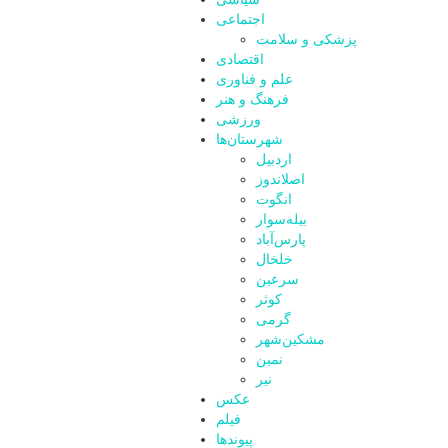
اجتماعی
پزشکی و سلامت
اقتصادی
علم و فناوری
فرهنگ و هنر
ورزشی
شهرستان‌ها
اردبیل
اصلاندوز
انگوت
بیله‌سوار
پارس‌آباد
خلخال
سرعین
کوثر
گرمی
مشکین‌شهر
نمین
نیر
عکس
فیلم
پیوندها