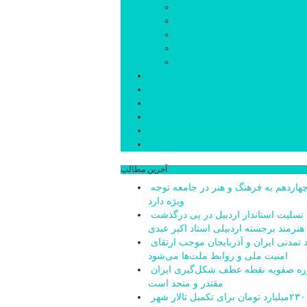
کوثر
گرمی
مشکین‌شهر
نمین
نیر
عکس
فیلم
پیوندها
جستجوی پیشرفته
درباره ما
تماس با ما
آخرین مطالب
دولت چهاردهم به فرهنگ و هنر در جامعه توجه
ویژه دارد
پیام تسلیت استاندار اردبیل در پی درگذشت
هنرمند برجسته اردبیلی استاد اکبر عبدی
پیوند تمدنی ایران و آذربایجان موجب ارتقای
امنیت ملی و روابط ملت‌ها می‌شود
دوره صفویه نقطه عطف شکل‌گیری ایران
مقتدر و متحد است
تامین ۲۳۰میلیارد تومان برای تکمیل تالار شهر