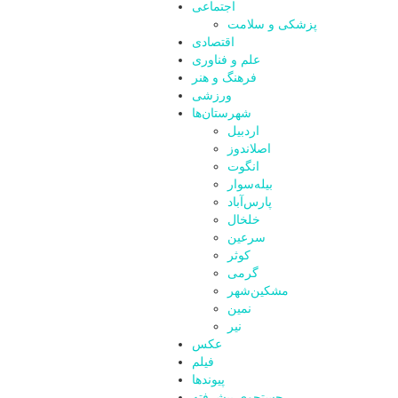
اجتماعی
پزشکی و سلامت
اقتصادی
علم و فناوری
فرهنگ و هنر
ورزشی
شهرستان‌ها
اردبیل
اصلاندوز
انگوت
بیله‌سوار
پارس‌آباد
خلخال
سرعین
کوثر
گرمی
مشکین‌شهر
نمین
نیر
عکس
فیلم
پیوندها
جستجوی پیشرفته