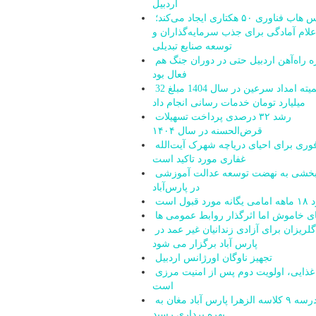
اردبیل
زپارس هاب فناوری ۵۰ هکتاری ایجاد می‌کند؛
علام آمادگی برای جذب سرمایه‌گذاران و
توسعه صنایع تبدیلی
پروژه راه‌آهن اردبیل حتی در دوران جنگ هم
فعال بود
کمیته امداد سرعین در سال 1404 مبلغ 32
میلیارد تومان خدمات رسانی انجام داد
رشد ۳۲ درصدی پرداخت تسهیلات
قرض‌الحسنه در سال ۱۴۰۴
اقدام فوری برای احیای دریاچه شهرک آیت‌الله
غفاری مورد تاکید است
شتاب‌بخشی به نهضت توسعه عدالت آموزشی
در پارس‌آباد
 قبول است
ای خاموش اما اثرگذار روابط عمومی ها
جشن گلریزان برای آزادی زندانیان غیر عمد در
پارس آباد برگزار می شود
تجهیز ناوگان اورژانس اردبیل
امنیت غذایی، اولویت دوم پس از امنیت مرزی
است
مدرسه ۹ کلاسه الزهرا پارس آباد مغان به
بهره برداری رسید