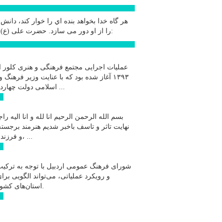
سخ
هر گاه خدا بخواهد بنده اي را خوار كند، دانش
حضرت علی (ع):
را از او دور می سازد.
اخب
عملیات اجرایی مجتمع فرهنگی و هنری کلور ا
۱۳۹۳ آغاز شده بود که با عنایت وزیر فرهنگ و
اسلامی دولت چهاردهم و با ...
ادامه
بسم الله الرحمن الرحیم انا لله و انا الیه راج
نهایت تاثر و تاسف باخبر شدیم هنرمند برجسته
و فرزند اردبیل، ...
ادامه
شورای فرهنگ عمومی اردبیل با توجه به ترکیب
و رویکرد عملیاتی، می‌تواند الگویی برا
استان‌های کشور باشد.
ادامه