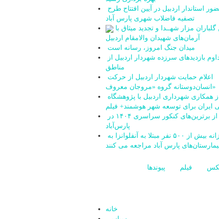
حضور استاندار اردبیل در آیین افتتاح طرح
تصفیه فاضلاب شهری پارس آباد
آیین گلباران مزار شهــدا و تجدید میثاق با
آرمان‌های شهیدان والامقام اردبیل
میدان جنگ امروز، رسانه است
تداوم بازدیدهای سرزده شهردار اردبیل از
مناطق
اعلام حمایت شهردار اردبیل از حرکت
انسان‌دوستانه گروه «مروجان معروف»
آغاز همکاری شهرداری اردبیل با پژوهشگاه
 ایران برای توسعه شهر هوشمند+ فیلم
تجلیل از برترین‌های کنکور سراسری ۱۴۰۴ در
پارس‌آباد
روزانه بیش از ۵۰۰ نفر مبتلا به آنفلوانزا به
یمارستان‌های پارس آباد مراجعه می کنند
کس
فیلم
پیوندها
خانه
سیاسی