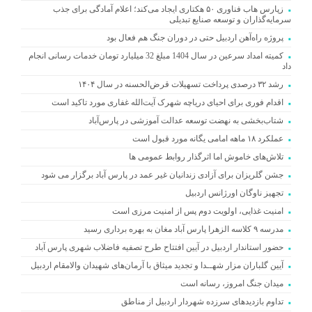
زپارس هاب فناوری ۵۰ هکتاری ایجاد می‌کند؛ اعلام آمادگی برای جذب
سرمایه‌گذاران و توسعه صنایع تبدیلی
پروژه راه‌آهن اردبیل حتی در دوران جنگ هم فعال بود
کمیته امداد سرعین در سال 1404 مبلغ 32 میلیارد تومان خدمات رسانی انجام
داد
رشد ۳۲ درصدی پرداخت تسهیلات قرض‌الحسنه در سال ۱۴۰۴
اقدام فوری برای احیای دریاچه شهرک آیت‌الله غفاری مورد تاکید است
شتاب‌بخشی به نهضت توسعه عدالت آموزشی در پارس‌آباد
عملکرد ۱۸ ماهه امامی یگانه مورد قبول است
تلاش‌های خاموش اما اثرگذار روابط عمومی ها
جشن گلریزان برای آزادی زندانیان غیر عمد در پارس آباد برگزار می شود
تجهیز ناوگان اورژانس اردبیل
امنیت غذایی، اولویت دوم پس از امنیت مرزی است
مدرسه ۹ کلاسه الزهرا پارس آباد مغان به بهره برداری رسید
حضور استاندار اردبیل در آیین افتتاح طرح تصفیه فاضلاب شهری پارس آباد
آیین گلباران مزار شهــدا و تجدید میثاق با آرمان‌های شهیدان والامقام اردبیل
میدان جنگ امروز، رسانه است
تداوم بازدیدهای سرزده شهردار اردبیل از مناطق