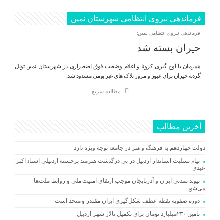
فرماندهی نیروی انتظامی شهرستان نمین
فرماندهی نیروی انتظامی نمین:
حیران بسته شد
همزمان با اوج گیری کرونا و اعلام وضعیت فوق اضطراری در شهرستان نمین تونل
گردنه حیران برای عبور و مرور پلاک های غیر بومی مسدود شد.
مطالعه سریع
آخرین مطالب
دولت چهاردهم به فرهنگ و هنر در جامعه توجه ویژه دارد
پیام تسلیت استاندار اردبیل در پی درگذشت هنرمند برجسته اردبیلی استاد اکبر
عبدی
پیوند تمدنی ایران و آذربایجان موجب ارتقای امنیت ملی و روابط ملت‌ها
می‌شود
دوره صفویه نقطه عطف شکل‌گیری ایران مقتدر و متحد است
تامین ۲۳۰میلیارد تومان برای تکمیل تالار شهر اردبیل