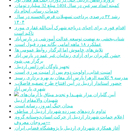
کمیته امداد سرعین در سال 1404 مبلغ 32 میلیارد تومان
خدمات رسانی انجام داد
رشد ۳۲ درصدی پرداخت تسهیلات قرض‌الحسنه در سال
۱۴۰۴
اقدام فوری برای احیای دریاچه شهرک آیت‌الله غفاری مورد
تاکید است
شتاب‌بخشی به نهضت توسعه عدالت آموزشی در پارس‌آباد
عملکرد ۱۸ ماهه امامی یگانه مورد قبول است
تلاش‌های خاموش اما اثرگذار روابط عمومی ها
جشن گلریزان برای آزادی زندانیان غیر عمد در پارس آباد
برگزار می شود
تجهیز ناوگان اورژانس اردبیل
امنیت غذایی، اولویت دوم پس از امنیت مرزی است
مدرسه ۹ کلاسه الزهرا پارس آباد مغان به بهره برداری رسید
حضور استاندار اردبیل در آیین افتتاح طرح تصفیه فاضلاب
شهری پارس آباد
آیین گلباران مزار شهــدا و تجدید میثاق با آرمان‌های
شهیدان والامقام اردبیل
میدان جنگ امروز، رسانه است
تداوم بازدیدهای سرزده شهردار اردبیل از مناطق
اعلام حمایت شهردار اردبیل از حرکت انسان‌دوستانه گروه
«مروجان معروف»
آغاز همکاری شهرداری اردبیل با پژوهشگاه فضایی ایران