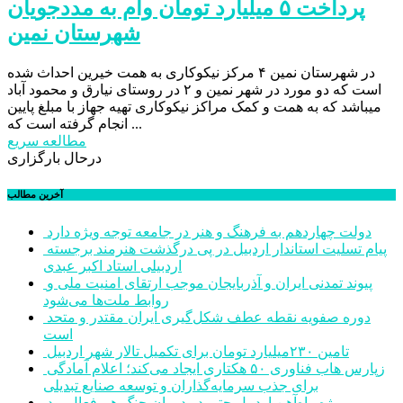
پرداخت ۵ میلیارد تومان وام به مددجویان
شهرستان نمین
در شهرستان نمین ۴ مرکز نیکوکاری به همت خیرین احداث شده
است که دو مورد در شهر نمین و ۲ در روستای نیارق و محمود آباد
میباشد که به همت و کمک مراکز نیکوکاری تهیه جهاز با مبلغ پایین
انجام گرفته است که ...
مطالعه سریع
درحال بارگزاری
آخرین مطالب
دولت چهاردهم به فرهنگ و هنر در جامعه توجه ویژه دارد
پیام تسلیت استاندار اردبیل در پی درگذشت هنرمند برجسته
اردبیلی استاد اکبر عبدی
پیوند تمدنی ایران و آذربایجان موجب ارتقای امنیت ملی و
روابط ملت‌ها می‌شود
دوره صفویه نقطه عطف شکل‌گیری ایران مقتدر و متحد
است
تامین ۲۳۰میلیارد تومان برای تکمیل تالار شهر اردبیل
زپارس هاب فناوری ۵۰ هکتاری ایجاد می‌کند؛ اعلام آمادگی
برای جذب سرمایه‌گذاران و توسعه صنایع تبدیلی
پروژه راه‌آهن اردبیل حتی در دوران جنگ هم فعال بود