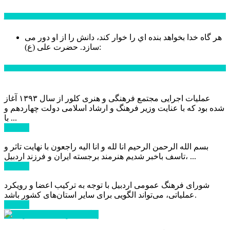
سخن روز
هر گاه خدا بخواهد بنده اي را خوار كند، دانش را از او دور می
حضرت علی (ع):
سازد.
اخبار ویژه
عملیات اجرایی مجتمع فرهنگی و هنری کلور از سال ۱۳۹۳ آغاز
شده بود که با عنایت وزیر فرهنگ و ارشاد اسلامی دولت چهاردهم و
با ...
ادامه ...
بسم الله الرحمن الرحیم انا لله و انا الیه راجعون با نهایت تاثر و
تاسف باخبر شدیم هنرمند برجسته ایران و فرزند اردبیل، ...
ادامه ...
شورای فرهنگ عمومی اردبیل با توجه به ترکیب اعضا و رویکرد
عملیاتی، می‌تواند الگویی برای سایر استان‌های کشور باشد.
ادامه ...