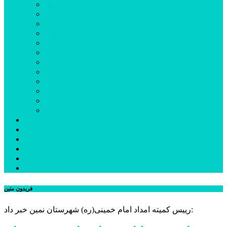
اردبیل
اصلاندوز
انگوت
بیله‌سوار
پارس‌آباد
خلخال
سرعین
کوثر
گرمی
مشکین‌شهر
نمین
نیر
عکس
فیلم
پیوندها
جستجوی پیشرفته
درباره ما
تماس با ما
فریدون متین
رییس کمیته امداد امام خمینی(ره) شهرستان نمین خبر داد: