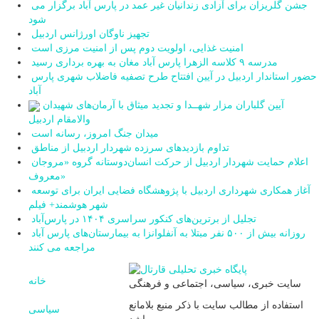
جشن گلریزان برای آزادی زندانیان غیر عمد در پارس آباد برگزار می
شود
تجهیز ناوگان اورژانس اردبیل
امنیت غذایی، اولویت دوم پس از امنیت مرزی است
مدرسه ۹ کلاسه الزهرا پارس آباد مغان به بهره برداری رسید
حضور استاندار اردبیل در آیین افتتاح طرح تصفیه فاضلاب شهری پارس
آباد
آیین گلباران مزار شهــدا و تجدید میثاق با آرمان‌های شهیدان
والامقام اردبیل
میدان جنگ امروز، رسانه است
تداوم بازدیدهای سرزده شهردار اردبیل از مناطق
اعلام حمایت شهردار اردبیل از حرکت انسان‌دوستانه گروه «مروجان
معروف»
آغاز همکاری شهرداری اردبیل با پژوهشگاه فضایی ایران برای توسعه
شهر هوشمند+ فیلم
تجلیل از برترین‌های کنکور سراسری ۱۴۰۴ در پارس‌آباد
روزانه بیش از ۵۰۰ نفر مبتلا به آنفلوانزا به بیمارستان‌های پارس آباد
مراجعه می کنند
خانه
سایت خبری، سیاسی، اجتماعی و فرهنگی
استفاده از مطالب سایت با ذکر منبع بلامانع
سیاسی