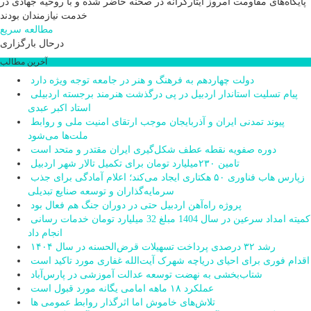
پایگاه‌های مقاومت امروز ایثارگرانه در صحنه حاضر شده و با روحیه جهادی در
خدمت نیازمندان بودند
مطالعه سریع
درحال بارگزاری
آخرین مطالب
دولت چهاردهم به فرهنگ و هنر در جامعه توجه ویژه دارد
پیام تسلیت استاندار اردبیل در پی درگذشت هنرمند برجسته اردبیلی
استاد اکبر عبدی
پیوند تمدنی ایران و آذربایجان موجب ارتقای امنیت ملی و روابط
ملت‌ها می‌شود
دوره صفویه نقطه عطف شکل‌گیری ایران مقتدر و متحد است
تامین ۲۳۰میلیارد تومان برای تکمیل تالار شهر اردبیل
زپارس هاب فناوری ۵۰ هکتاری ایجاد می‌کند؛ اعلام آمادگی برای جذب
سرمایه‌گذاران و توسعه صنایع تبدیلی
پروژه راه‌آهن اردبیل حتی در دوران جنگ هم فعال بود
کمیته امداد سرعین در سال 1404 مبلغ 32 میلیارد تومان خدمات رسانی
انجام داد
رشد ۳۲ درصدی پرداخت تسهیلات قرض‌الحسنه در سال ۱۴۰۴
اقدام فوری برای احیای دریاچه شهرک آیت‌الله غفاری مورد تاکید است
شتاب‌بخشی به نهضت توسعه عدالت آموزشی در پارس‌آباد
عملکرد ۱۸ ماهه امامی یگانه مورد قبول است
تلاش‌های خاموش اما اثرگذار روابط عمومی ها