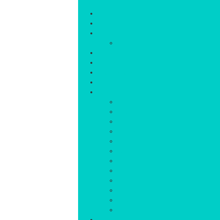
خانه
سیاسی
اجتماعی
پزشکی و سلامت
اقتصادی
علم و فناوری
فرهنگ و هنر
ورزشی
شهرستان‌ها
اردبیل
اصلاندوز
انگوت
بیله‌سوار
پارس‌آباد
خلخال
سرعین
کوثر
گرمی
مشکین‌شهر
نمین
نیر
عکس