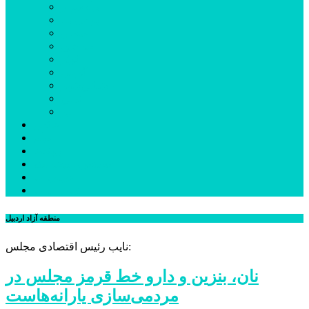
بیله‌سوار
پارس‌آباد
خلخال
سرعین
کوثر
گرمی
مشکین‌شهر
نمین
نیر
عکس
فیلم
پیوندها
جستجوی پیشرفته
درباره ما
تماس با ما
منطقه آزاد اردبیل
نایب رئیس اقتصادی مجلس:
نان، بنزین و دارو خط قرمز مجلس در
مردمی‌سازی یارانه‌هاست