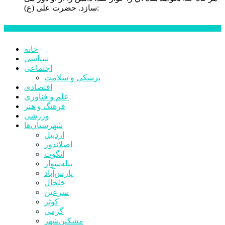
حضرت علی (ع):
سازد.
اخبار ویژه
خانه
سیاسی
اجتماعی
پزشکی و سلامت
اقتصادی
علم و فناوری
فرهنگ و هنر
ورزشی
شهرستان‌ها
اردبیل
اصلاندوز
انگوت
بیله‌سوار
پارس‌آباد
خلخال
سرعین
کوثر
گرمی
مشکین‌شهر