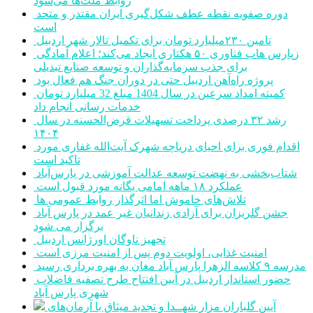
روابط ملت‌ها می‌شود
دوره صفویه نقطه عطف شکل‌گیری ایران مقتدر و متحد
است
تامین ۲۳۰میلیارد تومان برای تکمیل تالار شهر اردبیل
زپارس هاب فناوری ۵۰ هکتاری ایجاد می‌کند؛ اعلام آمادگی
برای جذب سرمایه‌گذاران و توسعه صنایع تبدیلی
پروژه راه‌آهن اردبیل حتی در دوران جنگ هم فعال بود
کمیته امداد سرعین در سال 1404 مبلغ 32 میلیارد تومان
خدمات رسانی انجام داد
رشد ۳۲ درصدی پرداخت تسهیلات قرض‌الحسنه در سال
۱۴۰۴
اقدام فوری برای احیای دریاچه شهرک آیت‌الله غفاری مورد
تاکید است
شتاب‌بخشی به نهضت توسعه عدالت آموزشی در پارس‌آباد
عملکرد ۱۸ ماهه امامی یگانه مورد قبول است
تلاش‌های خاموش اما اثرگذار روابط عمومی ها
جشن گلریزان برای آزادی زندانیان غیر عمد در پارس آباد
برگزار می شود
تجهیز ناوگان اورژانس اردبیل
امنیت غذایی، اولویت دوم پس از امنیت مرزی است
مدرسه ۹ کلاسه الزهرا پارس آباد مغان به بهره برداری رسید
حضور استاندار اردبیل در آیین افتتاح طرح تصفیه فاضلاب
شهری پارس آباد
آیین گلباران مزار شهــدا و تجدید میثاق با آرمان‌های