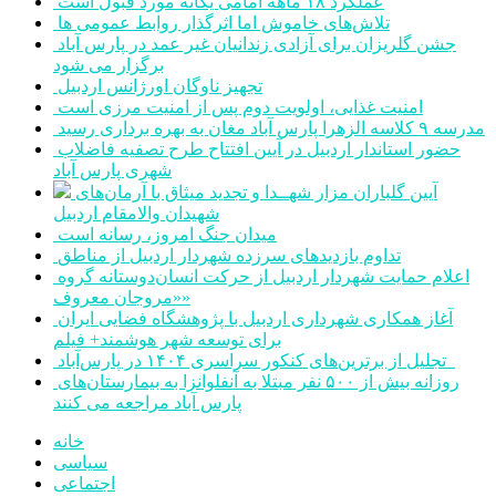
عملکرد ۱۸ ماهه امامی یگانه مورد قبول است
تلاش‌های خاموش اما اثرگذار روابط عمومی ها
جشن گلریزان برای آزادی زندانیان غیر عمد در پارس آباد
برگزار می شود
تجهیز ناوگان اورژانس اردبیل
امنیت غذایی، اولویت دوم پس از امنیت مرزی است
مدرسه ۹ کلاسه الزهرا پارس آباد مغان به بهره برداری رسید
حضور استاندار اردبیل در آیین افتتاح طرح تصفیه فاضلاب
شهری پارس آباد
آیین گلباران مزار شهــدا و تجدید میثاق با آرمان‌های
شهیدان والامقام اردبیل
میدان جنگ امروز، رسانه است
تداوم بازدیدهای سرزده شهردار اردبیل از مناطق
اعلام حمایت شهردار اردبیل از حرکت انسان‌دوستانه گروه
«مروجان معروف»
آغاز همکاری شهرداری اردبیل با پژوهشگاه فضایی ایران
برای توسعه شهر هوشمند+ فیلم
تجلیل از برترین‌های کنکور سراسری ۱۴۰۴ در پارس‌آباد
روزانه بیش از ۵۰۰ نفر مبتلا به آنفلوانزا به بیمارستان‌های
پارس آباد مراجعه می کنند
خانه
سیاسی
اجتماعی