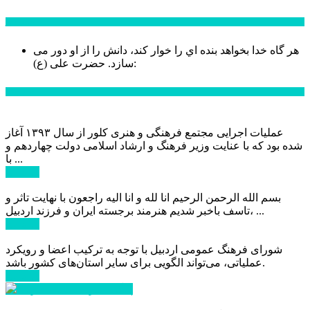
سخن روز
هر گاه خدا بخواهد بنده اي را خوار كند، دانش را از او دور می
حضرت علی (ع):
سازد.
اخبار ویژه
عملیات اجرایی مجتمع فرهنگی و هنری کلور از سال ۱۳۹۳ آغاز
شده بود که با عنایت وزیر فرهنگ و ارشاد اسلامی دولت چهاردهم و
با ...
ادامه ...
بسم الله الرحمن الرحیم انا لله و انا الیه راجعون با نهایت تاثر و
تاسف باخبر شدیم هنرمند برجسته ایران و فرزند اردبیل، ...
ادامه ...
شورای فرهنگ عمومی اردبیل با توجه به ترکیب اعضا و رویکرد
عملیاتی، می‌تواند الگویی برای سایر استان‌های کشور باشد.
ادامه ...