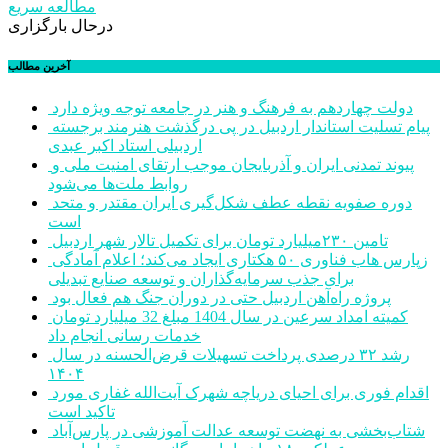
مطالعه سریع
درحال بارگزاری
آخرین مطالب
دولت چهاردهم به فرهنگ و هنر در جامعه توجه ویژه دارد
پیام تسلیت استاندار اردبیل در پی درگذشت هنرمند برجسته
اردبیلی استاد اکبر عبدی
پیوند تمدنی ایران و آذربایجان موجب ارتقای امنیت ملی و
روابط ملت‌ها می‌شود
دوره صفویه نقطه عطف شکل‌گیری ایران مقتدر و متحد
است
تامین ۲۳۰میلیارد تومان برای تکمیل تالار شهر اردبیل
زپارس هاب فناوری ۵۰ هکتاری ایجاد می‌کند؛ اعلام آمادگی
برای جذب سرمایه‌گذاران و توسعه صنایع تبدیلی
پروژه راه‌آهن اردبیل حتی در دوران جنگ هم فعال بود
کمیته امداد سرعین در سال 1404 مبلغ 32 میلیارد تومان
خدمات رسانی انجام داد
رشد ۳۲ درصدی پرداخت تسهیلات قرض‌الحسنه در سال
۱۴۰۴
اقدام فوری برای احیای دریاچه شهرک آیت‌الله غفاری مورد
تاکید است
شتاب‌بخشی به نهضت توسعه عدالت آموزشی در پارس‌آباد