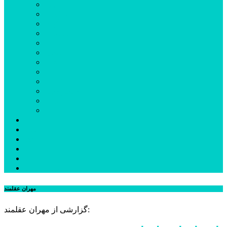
اردبیل
اصلاندوز
انگوت
بیله‌سوار
پارس‌آباد
خلخال
سرعین
کوثر
گرمی
مشکین‌شهر
نمین
نیر
عکس
فیلم
پیوندها
جستجوی پیشرفته
درباره ما
تماس با ما
مهران عقلمند
گزارشی از مهران عقلمند: